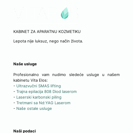
KABINET ZA APARATNU KOZMETIKU
Lepota nije luksuz, nego način života.
Naše usluge
Profesionalno vam nudimo sledeće usluge u našem
kabinetu Vita Elos:
-
Ultrazvučni SMAS lifting
-
Trajna epilacija 808 Diod laserom
-
Laserski karbonski piling
-
Tretmani sa Nd:YAG Laserom
-
Naše ostale usluge
Naši podaci