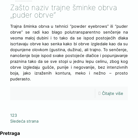
Zašto naziv trajne šminke obrva
„puder obrve“
Trajna šminka obrva u tehnici “powder eyebrows” ili “puder
obrve” se radi kao blago polutransparentno senčenje na
veoma maloj dubini i to tako da se ispod postojećih dlaka
iscrtavaju obrve kao senka kako bi obrve izgledale kao da su
dopunjene olovkom (gustina, dužina), ali trajno. To senčenje,
nanošenje boje ispod svake postojeće dlačice i popunjavanje
praznina tako da se sve stopi u jednu lepu celinu, zbog kog
obrve izgledaju gušće, punije i negovanije, bez intenzivnih
boja, jako izraženih kontura, meko i nežno – prosto
puderasto.
Čitajte više
1
2
3
Sledeća strana
Pretraga