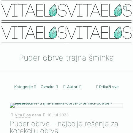
Puder obrve trajna šminka
Kategorije
Oznake
Autori
Prikaži sve
Vita Elos
dana
10. jul 2023.
Puder obrve – najbolje rešenje za
korekciju obrva