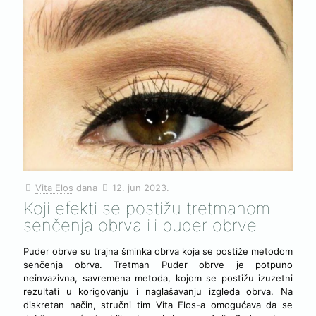
Vita Elos
dana
12. jun 2023.
Koji efekti se postižu tretmanom
senčenja obrva ili puder obrve
Puder obrve su trajna šminka obrva koja se postiže metodom
senčenja obrva. Tretman Puder obrve je potpuno
neinvazivna, savremena metoda, kojom se postižu izuzetni
rezultati u korigovanju i naglašavanju izgleda obrva. Na
diskretan način, stručni tim Vita Elos-a omogućava da se