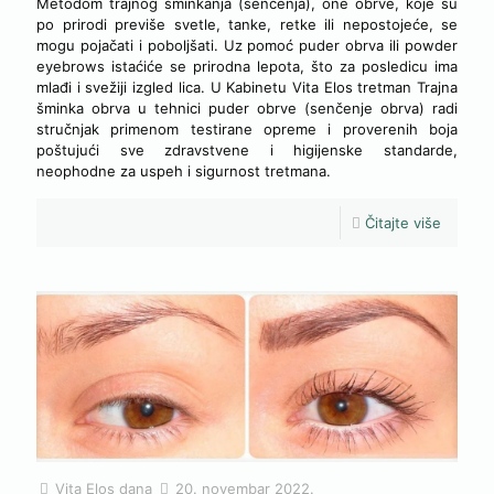
Metodom trajnog šminkanja (senčenja), one obrve, koje su
po prirodi previše svetle, tanke, retke ili nepostojeće, se
mogu pojačati i poboljšati. Uz pomoć puder obrva ili powder
eyebrows istaćiće se prirodna lepota, što za posledicu ima
mlađi i svežiji izgled lica. U Kabinetu Vita Elos tretman Trajna
šminka obrva u tehnici puder obrve (senčenje obrva) radi
stručnjak primenom testirane opreme i proverenih boja
poštujući sve zdravstvene i higijenske standarde,
neophodne za uspeh i sigurnost tretmana.
Čitajte više
Vita Elos
dana
20. novembar 2022.