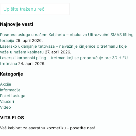
Najnovije vesti
Posebna usluga u našem Kabinetu – obuka za Ultrazvučni SMAS lifting
terapiju
29. april 2026.
Lasersko uklanjanje tetovaža – najvažnije činjenice o tretmanu koje
važe u našem kabinetu
27. april 2026.
Laserski karbonski piling – tretman koji se preporučuje pre 3D HIFU
tretmana
24. april 2026.
Kategorije
Akcije
Informacije
Paketi usluga
Vaučeri
Video
VITA ELOS
Vaš kabinet za aparatnu kozmetiku - posetite nas!