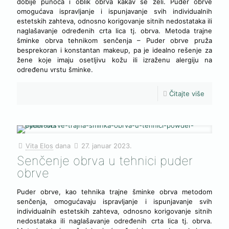
dobije punoća i oblik obrva kakav se želi. Puder obrve
omogućava ispravljanje i ispunjavanje svih individualnih
estetskih zahteva, odnosno korigovanje sitnih nedostataka ili
naglašavanje određenih crta lica tj. obrva. Metoda trajne
šminke obrva tehnikom senčenja – Puder obrve pruža
besprekoran i konstantan makeup, pa je idealno rešenje za
žene koje imaju osetljivu kožu ili izraženu alergiju na
određenu vrstu šminke.
Čitajte više
Vita Elos
dana
27. januar 2023.
Senčenje obrva u tehnici puder
obrve
Puder obrve, kao tehnika trajne šminke obrva metodom
senčenja, omogućavaju ispravljanje i ispunjavanje svih
individualnih estetskih zahteva, odnosno korigovanje sitnih
nedostataka ili naglašavanje određenih crta lica tj. obrva.