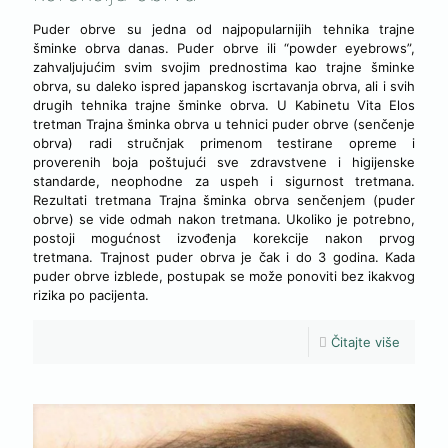
Puder obrve su jedna od najpopularnijih tehnika trajne
šminke obrva danas. Puder obrve ili “powder eyebrows”,
zahvaljujućim svim svojim prednostima kao trajne šminke
obrva, su daleko ispred japanskog iscrtavanja obrva, ali i svih
drugih tehnika trajne šminke obrva. U Kabinetu Vita Elos
tretman Trajna šminka obrva u tehnici puder obrve (senčenje
obrva) radi stručnjak primenom testirane opreme i
proverenih boja poštujući sve zdravstvene i higijenske
standarde, neophodne za uspeh i sigurnost tretmana.
Rezultati tretmana Trajna šminka obrva senčenjem (puder
obrve) se vide odmah nakon tretmana. Ukoliko je potrebno,
postoji mogućnost izvođenja korekcije nakon prvog
tretmana. Trajnost puder obrva je čak i do 3 godina. Kada
puder obrve izblede, postupak se može ponoviti bez ikakvog
rizika po pacijenta.
Čitajte više