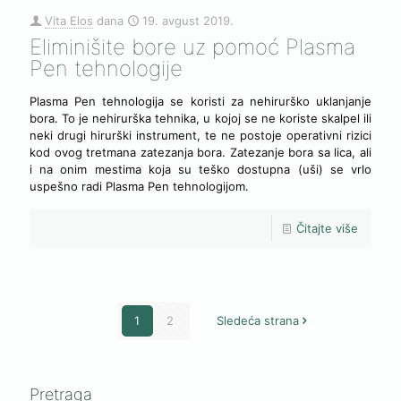
Vita Elos
dana
19. avgust 2019.
Eliminišite bore uz pomoć Plasma
Pen tehnologije
Plasma Pen tehnologija se koristi za nehirurško uklanjanje
bora. To je nehirurška tehnika, u kojoj se ne koriste skalpel ili
neki drugi hirurški instrument, te ne postoje operativni rizici
kod ovog tretmana zatezanja bora. Zatezanje bora sa lica, ali
i na onim mestima koja su teško dostupna (uši) se vrlo
uspešno radi Plasma Pen tehnologijom.
Čitajte više
1
2
Sledeća strana
Pretraga