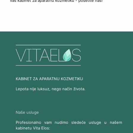
Vaš kabinet za aparatnu kozmetiku - posetite nas!
KABINET ZA APARATNU KOZMETIKU
Lepota nije luksuz, nego način života.
Naše usluge
Profesionalno vam nudimo sledeće usluge u našem
kabinetu Vita Elos: