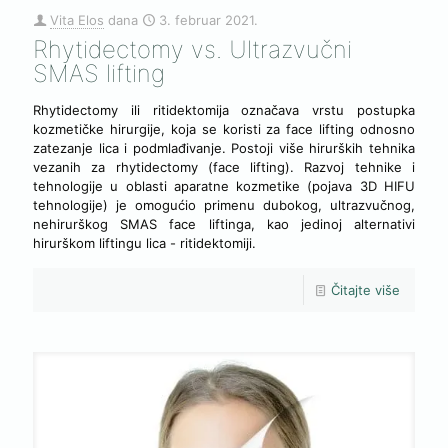
Vita Elos
dana
3. februar 2021.
Rhytidectomy vs. Ultrazvučni
SMAS lifting
Rhytidectomy ili ritidektomija označava vrstu postupka
kozmetičke hirurgije, koja se koristi za face lifting odnosno
zatezanje lica i podmlađivanje. Postoji više hirurških tehnika
vezanih za rhytidectomy (face lifting). Razvoj tehnike i
tehnologije u oblasti aparatne kozmetike (pojava 3D HIFU
tehnologije) je omogućio primenu dubokog, ultrazvučnog,
nehirurškog SMAS face liftinga, kao jedinoj alternativi
hirurškom liftingu lica - ritidektomiji.
Čitajte više