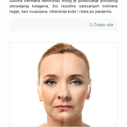
Suština tretmana Nehirurški lifting je podsticanje prirodnog
obnavljanja kolagena, što rezultira zatezanjem tretirane
regije, bez nuspojava, oštećenja kože i rizika po pacijenta.
Čitajte više