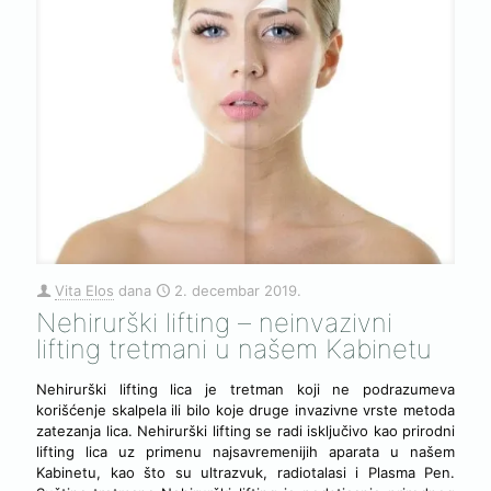
Vita Elos
dana
2. decembar 2019.
Nehirurški lifting – neinvazivni
lifting tretmani u našem Kabinetu
Nehirurški lifting lica je tretman koji ne podrazumeva
korišćenje skalpela ili bilo koje druge invazivne vrste metoda
zatezanja lica. Nehirurški lifting se radi isključivo kao prirodni
lifting lica uz primenu najsavremenijih aparata u našem
Kabinetu, kao što su ultrazvuk, radiotalasi i Plasma Pen.