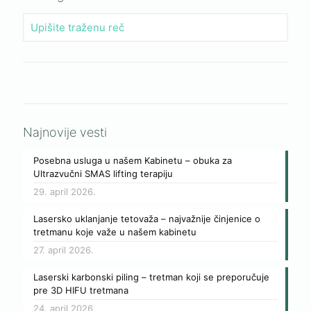
Najnovije vesti
Posebna usluga u našem Kabinetu – obuka za
Ultrazvučni SMAS lifting terapiju
29. april 2026.
Lasersko uklanjanje tetovaža – najvažnije činjenice o
tretmanu koje važe u našem kabinetu
27. april 2026.
Laserski karbonski piling – tretman koji se preporučuje
pre 3D HIFU tretmana
24. april 2026.