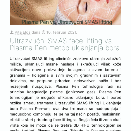
Vita Elos
dana
10. februar 2021.
Ultrazvučni SMAS face lifting vs.
Plasma Pen metod uklanjanja bora
Ultrazvučni SMAS lifting eliminiše znakove starenja zatežući
mišiće, uklanjajući masne naslage i skraćujući višak kože
aktivacijom nove proizvodnje kolagena u svom korenu i
granama – kolagena u svim svojim gradivnim i sastavnim
delovima, na potpuno prirodan, neinvazivan način i bez
neželjenih nuspojava. Plasma Pen tehnologija radi na
principu koagulacije plazme (jonizovan gas). Plasma Pen
tehnologijom je moguće efikasno uklanjanje bora. I pored
razlika između tretmana Ultrazvučni SMAS lifting i Uklanjanje
bora Plasma Pen-om, ova dva tretmana se nadopunjuju i
međusobno kombinuju, te se na taj način postižu maksimalni
efekti u sferi prirodnog face lifting-a. Regija čela ili zona oka i
vrata koja ne može da se tretira 3D HIFU tehnologijom se
može tretirati Plasma Pen-om. Takođe je Plasma olovkom