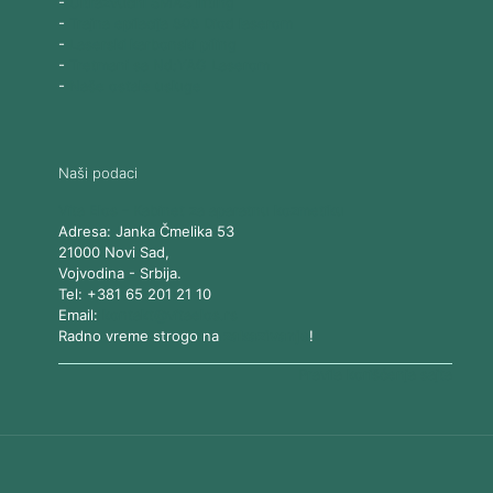
-
Ultrazvučni SMAS lifting
-
Trajna epilacija 808 Diod laserom
-
Laserski karbonski piling
-
Tretmani sa Nd:YAG Laserom
-
Naše ostale usluge
Naši podaci
Vita Elos
-
Kabinet za aparatnu kozmetiku
Adresa:
Janka Čmelika 53
21000
Novi Sad
,
Vojvodina
-
Srbija
.
Tel:
+381 65 201 21 10
Email:
kontakt@vitaelos.rs
Radno vreme strogo na
zakazivanje
!
Pravila korišćenja sajta