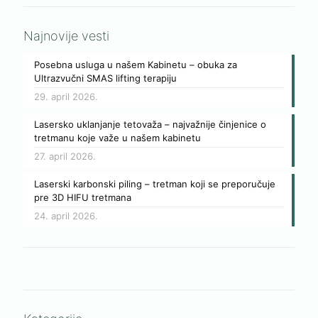
Najnovije vesti
Posebna usluga u našem Kabinetu – obuka za
Ultrazvučni SMAS lifting terapiju
29. april 2026.
Lasersko uklanjanje tetovaža – najvažnije činjenice o
tretmanu koje važe u našem kabinetu
27. april 2026.
Laserski karbonski piling – tretman koji se preporučuje
pre 3D HIFU tretmana
24. april 2026.