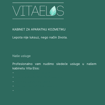
KABINET ZA APARATNU KOZMETIKU
Lepota nije luksuz, nego način života.
Naše usluge
Profesionalno vam nudimo sledeće usluge u našem
kabinetu Vita Elos:
-
Ultrazvučni SMAS lifting
-
Trajna epilacija 808 Diod laserom
-
Laserski karbonski piling
-
Tretmani sa Nd:YAG Laserom
-
Naše ostale usluge