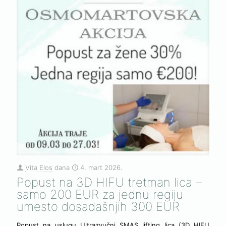
Vita Elos
dana
4. mart 2026.
Popust na 3D HIFU tretman lica –
samo 200 EUR za jednu regiju
umesto dosadašnjih 300 EUR
Popust na uslugu Ultrazvučni SMAS lifting lica (3D HIFU