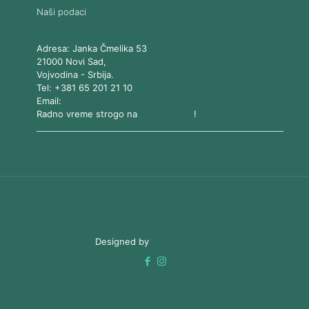
Naši podaci
Vita Elos
-
Kabinet za aparatnu kozmetiku
Adresa:
Janka Čmelika 53
21000
Novi Sad
,
Vojvodina
-
Srbija
.
Tel:
+381 65 201 21 10
Email:
kontakt@vitaelos.rs
Radno vreme strogo na
zakazivanje
!
Pravila korišćenja sajta
Designed by
3D Web Vision