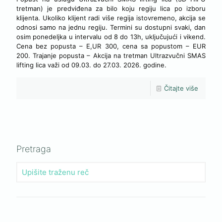
tretman) je predviđena za bilo koju regiju lica po izboru
klijenta. Ukoliko klijent radi više regija istovremeno, akcija se
odnosi samo na jednu regiju. Termini su dostupni svaki, dan
osim ponedeljka u intervalu od 8 do 13h, uključujući i vikend.
Cena bez popusta – E,UR 300, cena sa popustom – EUR
200. Trajanje popusta – Akcija na tretman Ultrazvučni SMAS
lifting lica važi od 09.03. do 27.03. 2026. godine.
Čitajte više
Pretraga