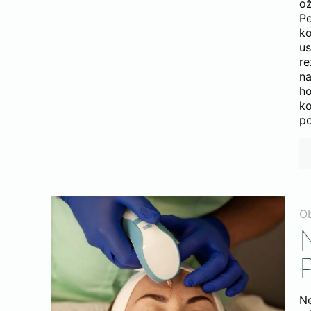
ož
Pe
ko
us
r
na
ho
ko
po
O
N
Ne