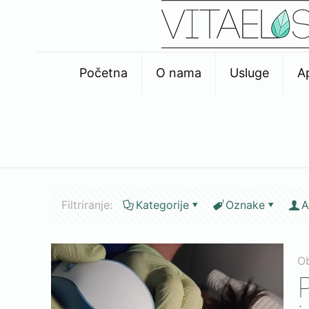
Početna
O nama
Usluge
A
Filtriranje:
Kategorije
Oznake
A
O