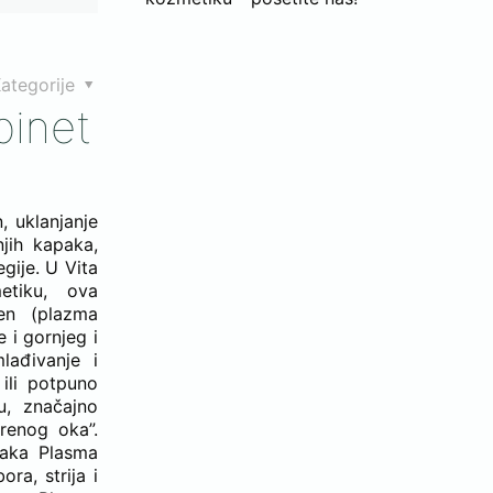
ategorije
binet
, uklanjanje
njih kapaka,
gije. U Vita
etiku, ova
Pen (plazma
 i gornjeg i
lađivanje i
ili potpuno
u, značajno
renog oka”.
ljaka Plasma
ra, strija i