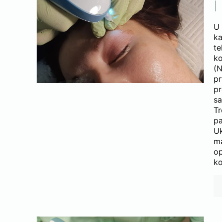
U
k
te
k
(N
pr
pr
s
Tr
pa
Uk
ma
o
ko