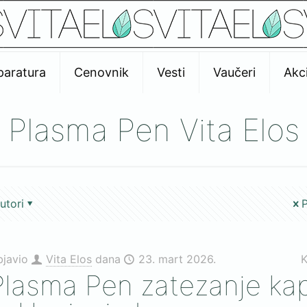
paratura
Cenovnik
Vesti
Vaučeri
Akci
Plasma Pen Vita Elos
utori
P
bjavio
Vita Elos
dana
23. mart 2026.
K
Plasma Pen zatezanje ka