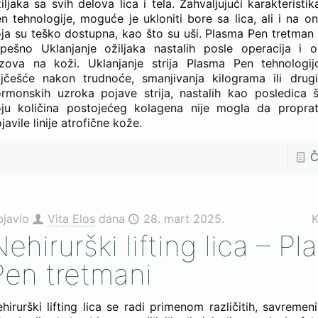
iljaka sa svih delova lica i tela. Zahvaljujući karakterist
n tehnologije, moguće je ukloniti bore sa lica, ali i na 
ja su teško dostupna, kao što su uši. Plasma Pen tretma
pešno Uklanjanje ožiljaka nastalih posle operacija i op
ezova na koži. Uklanjanje strija Plasma Pen tehnologi
jčešće nakon trudnoće, smanjivanja kilograma ili drugih
rmonskih uzroka pojave strija, nastalih kao posledica š
ju količina postojećeg kolagena nije mogla da proprat
javile linije atrofične kože.
Č
bjavio
Vita Elos
dana
28. mart 2025.
K
ehirurški lifting lica – P
Pen tretmani
hirurški lifting lica se radi primenom različitih, savremen