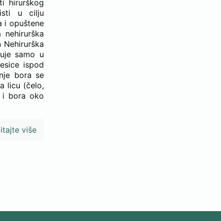
ti hirurškog
sti u cilju
a i opuštene
 nehirurška
n Nehirurška
njuje samo u
kesice ispod
anje bora se
 licu (čelo,
a i bora oko
itajte više