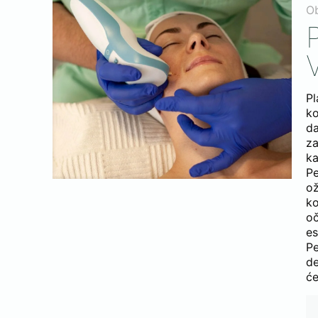
O
P
ko
da
za
k
Pe
ož
ko
oč
es
Pe
de
će