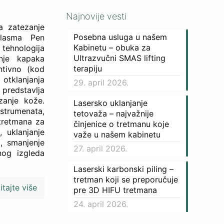
Najnovije vesti
a zatezanje
Posebna usluga u našem
Plasma Pen
Kabinetu – obuka za
 tehnologija
Ultrazvučni SMAS lifting
nje kapaka
terapiju
ntivno (kod
 otklanjanja
29. april 2026.
 predstavlja
zanje kože.
Lasersko uklanjanje
nstrumenata,
tetovaža – najvažnije
 tretmana za
činjenice o tretmanu koje
, uklanjanje
važe u našem kabinetu
, smanjenje
27. april 2026.
nog izgleda
Laserski karbonski piling –
tretman koji se preporučuje
itajte više
pre 3D HIFU tretmana
24. april 2026.