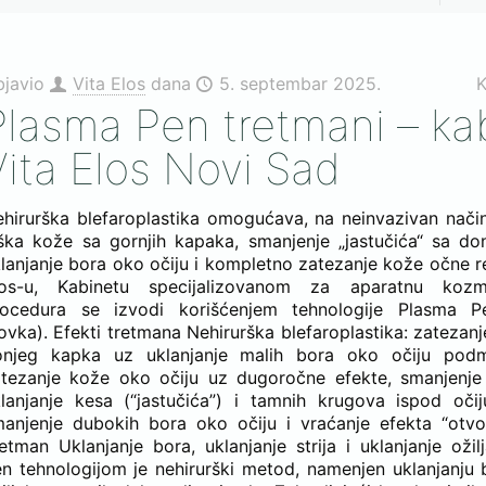
bjavio
Vita Elos
dana
5. septembar 2025.
K
Plasma Pen tretmani – ka
Vita Elos Novi Sad
hirurška blefaroplastika omogućava, na neinvazivan način
ška kože sa gornjih kapaka, smanjenje „jastučića“ sa do
lanjanje bora oko očiju i kompletno zatezanje kože očne re
los-u, Kabinetu specijalizovanom za aparatnu kozm
rocedura se izvodi korišćenjem tehnologije Plasma 
ovka). Efekti tretmana Nehirurška blefaroplastika: zatezanje
onjeg kapka uz uklanjanje malih bora oko očiju podm
tezanje kože oko očiju uz dugoročne efekte, smanjenje 
lanjanje kesa (“jastučića”) i tamnih krugova ispod očij
anjenje dubokih bora oko očiju i vraćanje efekta “otvo
etman Uklanjanje bora, uklanjanje strija i uklanjanje oži
n tehnologijom je nehirurški metod, namenjen uklanjanju bo