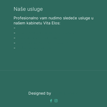
Naše usluge
Profesionalno vam nudimo sledeće usluge u
našem kabinetu Vita Elos:
-
Ultrazvučni SMAS lifting
-
Trajna epilacija 808 Diod laserom
-
Laserski karbonski piling
-
Tretmani sa Nd:YAG Laserom
-
Naše ostale usluge
Designed by
3D Web Vision