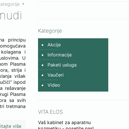
ategorije
nudi
Kategorije
na principu
Akcije
e omogućava
 kolagena i
Informacije
uslovima. U
enom Plasma
Paketi usluga
ra, strija i
Vaučeri
klanja višak
učići“ ispod
Video
na rešavanje
drugi Plasma
bora sa svih
 tri tretmana
VITA ELOS
Vaš kabinet za aparatnu
itajte više
kozmetiku - posetite nas!