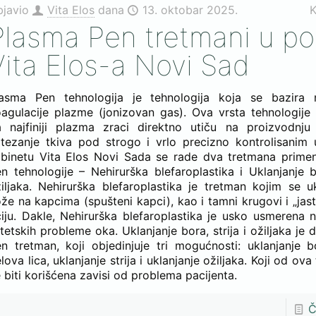
bjavio
Vita Elos
dana
13. oktobar 2025.
K
Plasma Pen tretmani u po
Vita Elos-a Novi Sad
lasma Pen tehnologija je tehnologija koja se bazira 
agulacije plazme (jonizovan gas). Ova vrsta tehnologij
 najfiniji plazma zraci direktno utiču na proizvodnju
tezanje tkiva pod strogo i vrlo precizno kontrolisanim 
abinetu Vita Elos Novi Sada se rade dva tretmana prim
n tehnologije – Nehirurška blefaroplastika i Uklanjanje bo
iljaka. Nehirurška blefaroplastika je tretman kojim se u
že na kapcima (spušteni kapci), kao i tamni krugovi i „jast
iju. Dakle, Nehirurška blefaroplastika je usko usmerena 
tetskih probleme oka. Uklanjanje bora, strija i ožiljaka je 
n tretman, koji objedinjuje tri mogućnosti: uklanjanje 
lova lica, uklanjanje strija i uklanjanje ožiljaka. Koji od ova
 biti korišćena zavisi od problema pacijenta.
Č