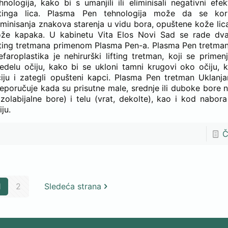
hnologija, kako bi s umanjili ili eliminisali negativni efek
iftinga lica. Plasma Pen tehnologija može da se kori
iminisanja znakova starenja u vidu bora, opuštene kože lic
ože kapaka. U kabinetu Vita Elos Novi Sad se rade dva
fting tretmana primenom Plasma Pen-a. Plasma Pen tretma
efaroplastika je nehirurški lifting tretman, koji se prime
edelu očiju, kako bi se ukloni tamni krugovi oko očiju, 
iju i zategli opušteni kapci. Plasma Pen tretman Uklanj
eporučuje kada su prisutne male, srednje ili duboke bore na
zolabijalne bore) i telu (vrat, dekolte), kao i kod nabor
iju.
Č
1
2
Sledeća strana