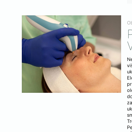
O
Ne
vi
uk
E
p
ol
d
za
uk
sm
Tr
Pe