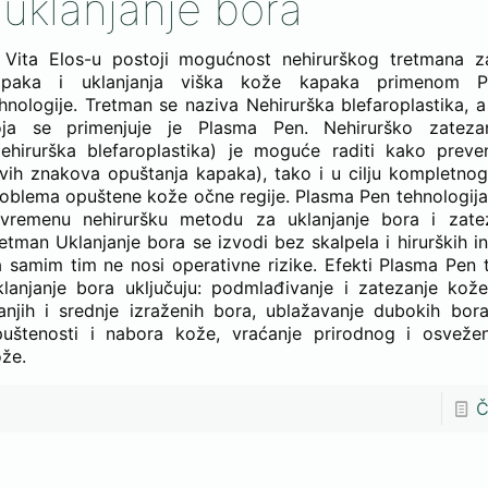
i uklanjanje bora
 Vita Elos-u postoji mogućnost nehirurškog tretmana z
apaka i uklanjanja viška kože kapaka primenom 
hnologije. Tretman se naziva Nehirurška blefaroplastika, a
oja se primenjuje je Plasma Pen. Nehirurško zateza
ehirurška blefaroplastika) je moguće raditi kako preve
vih znakova opuštanja kapaka), tako i u cilju kompletnog
oblema opuštene kože očne regije. Plasma Pen tehnologija
avremenu nehiruršku metodu za uklanjanje bora i zate
etman Uklanjanje bora se izvodi bez skalpela i hirurških i
 samim tim ne nosi operativne rizike. Efekti Plasma Pen
lanjanje bora uključuju: podmlađivanje i zatezanje kože
njih i srednje izraženih bora, ublažavanje dubokih bora
puštenosti i nabora kože, vraćanje prirodnog i osveže
že.
Č