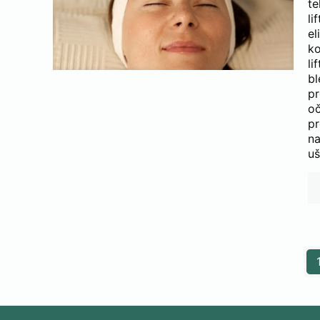
te
l
el
k
li
bl
pr
oč
pr
na
uš