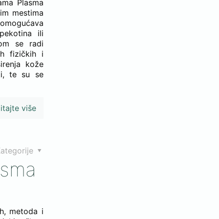
ikama Plasma
onim mestima
n omogućava
ekotina ili
jom se radi
 fizičkih i
irenja kože
i, te su se
itajte više
ategorije
lasma
ih, metoda i