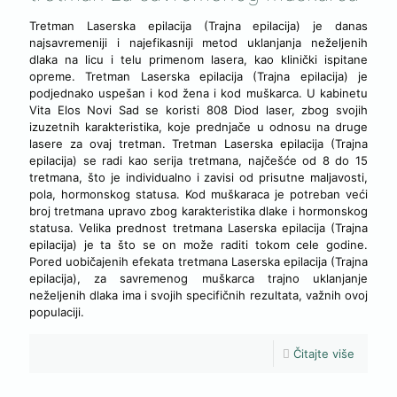
Tretman Laserska epilacija (Trajna epilacija) je danas
najsavremeniji i najefikasniji metod uklanjanja neželjenih
dlaka na licu i telu primenom lasera, kao klinički ispitane
opreme. Tretman Laserska epilacija (Trajna epilacija) je
podjednako uspešan i kod žena i kod muškarca. U kabinetu
Vita Elos Novi Sad se koristi 808 Diod laser, zbog svojih
izuzetnih karakteristika, koje prednjače u odnosu na druge
lasere za ovaj tretman. Tretman Laserska epilacija (Trajna
epilacija) se radi kao serija tretmana, najčešće od 8 do 15
tretmana, što je individualno i zavisi od prisutne maljavosti,
pola, hormonskog statusa. Kod muškaraca je potreban veći
broj tretmana upravo zbog karakteristika dlake i hormonskog
statusa. Velika prednost tretmana Laserska epilacija (Trajna
epilacija) je ta što se on može raditi tokom cele godine.
Pored uobičajenih efekata tretmana Laserska epilacija (Trajna
epilacija), za savremenog muškarca trajno uklanjanje
neželjenih dlaka ima i svojih specifičnih rezultata, važnih ovoj
populaciji.
Čitajte više