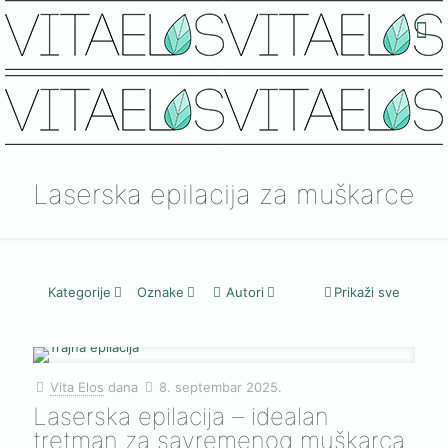
Laserska epilacija za muškarce
Kategorije
Oznake
Autori
Prikaži sve
Vita Elos
dana
8. septembar 2025.
Laserska epilacija – idealan
tretman za savremenog muškarca