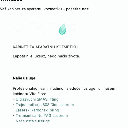
Vaš kabinet za aparatnu kozmetiku - posetite nas!
KABINET ZA APARATNU KOZMETIKU
Lepota nije luksuz, nego način života.
Naše usluge
Profesionalno vam nudimo sledeće usluge u našem
kabinetu Vita Elos:
-
Ultrazvučni SMAS lifting
-
Trajna epilacija 808 Diod laserom
-
Laserski karbonski piling
-
Tretmani sa Nd:YAG Laserom
-
Naše ostale usluge