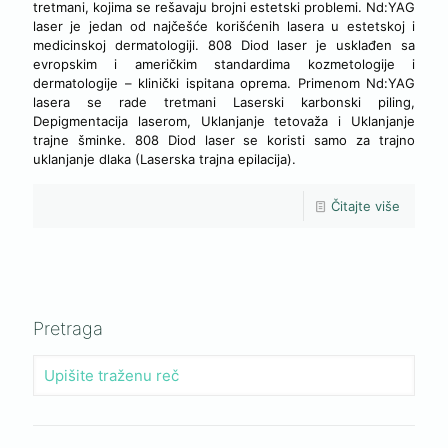
tretmani, kojima se rešavaju brojni estetski problemi. Nd:YAG
laser je jedan od najčešće korišćenih lasera u estetskoj i
medicinskoj dermatologiji. 808 Diod laser je usklađen sa
evropskim i američkim standardima kozmetologije i
dermatologije – klinički ispitana oprema. Primenom Nd:YAG
lasera se rade tretmani Laserski karbonski piling,
Depigmentacija laserom, Uklanjanje tetovaža i Uklanjanje
trajne šminke. 808 Diod laser se koristi samo za trajno
uklanjanje dlaka (Laserska trajna epilacija).
Čitajte više
Pretraga