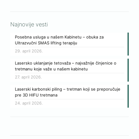
Najnovije vesti
Posebna usluga u našem Kabinetu – obuka za
Ultrazvučni SMAS lifting terapiju
29. april 2026.
Lasersko uklanjanje tetovaža – najvažnije činjenice o
tretmanu koje važe u našem kabinetu
27. april 2026.
Laserski karbonski piling – tretman koji se preporučuje
pre 3D HIFU tretmana
24. april 2026.