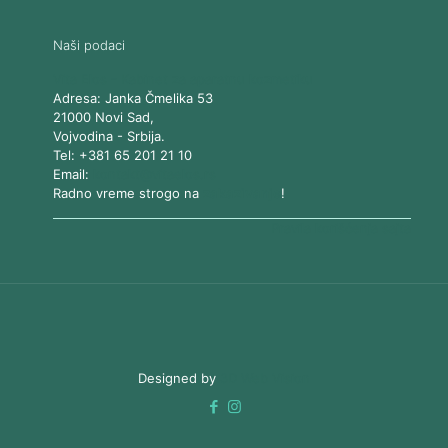
Naši podaci
Vita Elos
-
Kabinet za aparatnu kozmetiku
Adresa:
Janka Čmelika 53
21000
Novi Sad
,
Vojvodina
-
Srbija
.
Tel:
+381 65 201 21 10
Email:
kontakt@vitaelos.rs
Radno vreme strogo na
zakazivanje
!
Pravila korišćenja sajta
Designed by
3D Web Vision