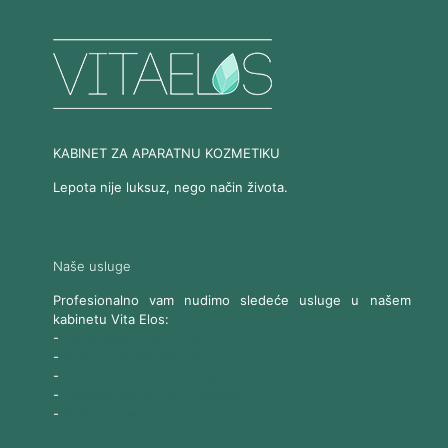
KABINET ZA APARATNU KOZMETIKU
Lepota nije luksuz, nego način života.
Naše usluge
Profesionalno vam nudimo sledeće usluge u našem
kabinetu Vita Elos:
-
Ultrazvučni SMAS lifting
-
Trajna epilacija 808 Diod laserom
-
Laserski karbonski piling
-
Tretmani sa Nd:YAG Laserom
-
Naše ostale usluge