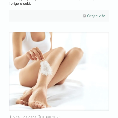
i brige o sebi.
Čitajte više
Vita Elos
dana
9. jun 2025.