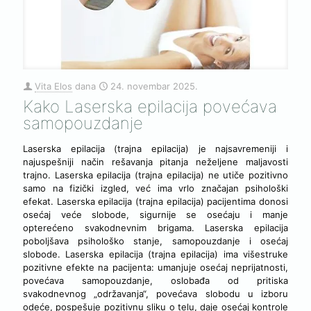
Vita Elos
dana
24. novembar 2025.
Kako Laserska epilacija povećava
samopouzdanje
Laserska epilacija (trajna epilacija) je najsavremeniji i
najuspešniji način rešavanja pitanja neželjene maljavosti
trajno. Laserska epilacija (trajna epilacija) ne utiče pozitivno
samo na fizički izgled, već ima vrlo značajan psihološki
efekat. Laserska epilacija (trajna epilacija) pacijentima donosi
osećaj veće slobode, sigurnije se osećaju i manje
opterećeno svakodnevnim brigama. Laserska epilacija
poboljšava psihološko stanje, samopouzdanje i osećaj
slobode. Laserska epilacija (trajna epilacija) ima višestruke
pozitivne efekte na pacijenta: umanjuje osećaj neprijatnosti,
povećava samopouzdanje, oslobađa od pritiska
svakodnevnog „održavanja“, povećava slobodu u izboru
odeće, pospešuje pozitivnu sliku o telu, daje osećaj kontrole