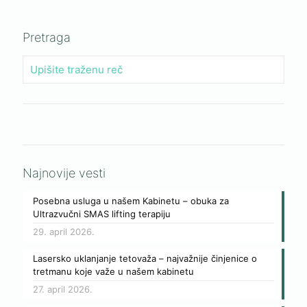
Pretraga
Najnovije vesti
Posebna usluga u našem Kabinetu – obuka za
Ultrazvučni SMAS lifting terapiju
29. april 2026.
Lasersko uklanjanje tetovaža – najvažnije činjenice o
tretmanu koje važe u našem kabinetu
27. april 2026.