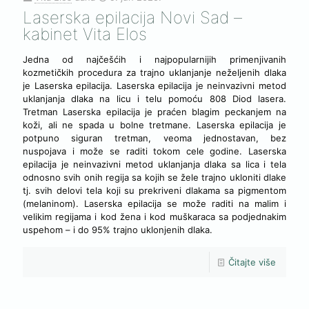
Laserska epilacija Novi Sad –
kabinet Vita Elos
Jedna od najčešćih i najpopularnijih primenjivanih
kozmetičkih procedura za trajno uklanjanje neželjenih dlaka
je Laserska epilacija. Laserska epilacija je neinvazivni metod
uklanjanja dlaka na licu i telu pomoću 808 Diod lasera.
Tretman Laserska epilacija je praćen blagim peckanjem na
koži, ali ne spada u bolne tretmane. Laserska epilacija je
potpuno siguran tretman, veoma jednostavan, bez
nuspojava i može se raditi tokom cele godine. Laserska
epilacija je neinvazivni metod uklanjanja dlaka sa lica i tela
odnosno svih onih regija sa kojih se žele trajno ukloniti dlake
tj. svih delovi tela koji su prekriveni dlakama sa pigmentom
(melaninom). Laserska epilacija se može raditi na malim i
velikim regijama i kod žena i kod muškaraca sa podjednakim
uspehom – i do 95% trajno uklonjenih dlaka.
Čitajte više