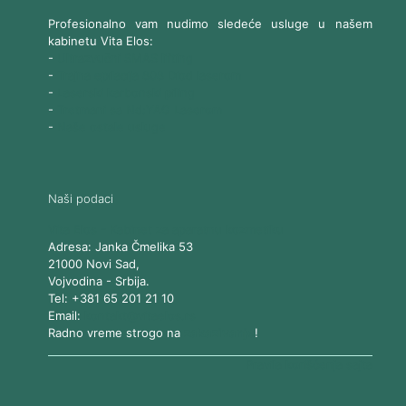
Profesionalno vam nudimo sledeće usluge u našem
kabinetu Vita Elos:
-
Ultrazvučni SMAS lifting
-
Trajna epilacija 808 Diod laserom
-
Laserski karbonski piling
-
Tretmani sa Nd:YAG Laserom
-
Naše ostale usluge
Naši podaci
Vita Elos
-
Kabinet za aparatnu kozmetiku
Adresa:
Janka Čmelika 53
21000
Novi Sad
,
Vojvodina
-
Srbija
.
Tel:
+381 65 201 21 10
Email:
kontakt@vitaelos.rs
Radno vreme strogo na
zakazivanje
!
Pravila korišćenja sajta