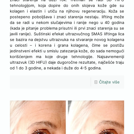
tehnologijom, koja dopire do onih slojeva kože gde su
kolagen i elastin i utiču na njihovu regeneraciju. Koža se
postepeno poboljšava i znaci starenja nestaju. lifting može
da se radi u nekom slučajevima i ranije nego u 40 godina
(kada je pitanje problema prisutni ili prvi znaci starenja su se
javili ranije). Suštinski efekat ultrazvučnog SMAS liftinga lica
se bazira na dejstvu ultrazvuka na stvaranje novog kolagena
u celosti – i korena i grana kolagena, čime se postižu
jedinstveni efekti u smislu zatezanja kože, do sada nemogući
korišćenjem ma koje druge tehnologije. Najsavremeniji
ultrazvuk (3D HIFU) daje dugoročne rezultate, najčešće traju
od 1 do 3 godine, a nekada i duže do 4-5 godina.
Čitajte više