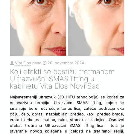
Vita Elos
dana
20. novembar 2024.
Koji efekti se postižu tretmanom
Ultrazvučni SMAS lifting u
kabinetu Vita Elos Novi Sad
Najsavremeniji ultrazvuk (3D HIFU tehnologija) se koristi za
neinvazivnu terapiju Ultrazvučni SMAS lifting, kojom se
smanjuju bore, učvršćuje tonus lica, zateže područja oko
očiju, čelo, obrazi, nazolabijalni predeo, kao i predeo brade,
vrata i dekoltea, butina, ruku, stomaka i zadnjice. Osnovni
efekat tretmana Ultrazvučni SMAS lifting lica i tela je
stvaranje novog kolagena u celosti na tretiranoj regiji.