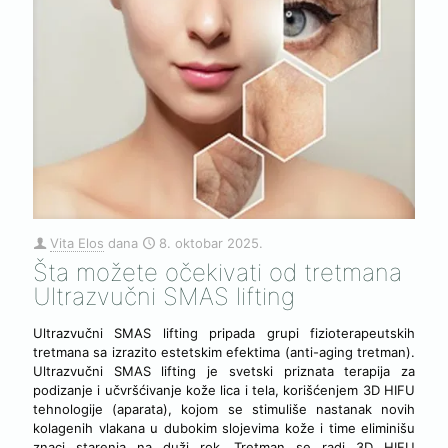
Vita Elos
dana
8. oktobar 2025.
Šta možete očekivati od tretmana
Ultrazvučni SMAS lifting
Ultrazvučni SMAS lifting pripada grupi fizioterapeutskih
tretmana sa izrazito estetskim efektima (anti-aging tretman).
Ultrazvučni SMAS lifting je svetski priznata terapija za
podizanje i učvršćivanje kože lica i tela, korišćenjem 3D HIFU
tehnologije (aparata), kojom se stimuliše nastanak novih
kolagenih vlakana u dubokim slojevima kože i time eliminišu
znaci starenja na duži rok. Tretman se radi 3D HIFU