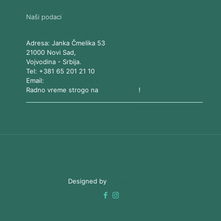
Naši podaci
Vita Elos
-
Kabinet za aparatnu kozmetiku
Adresa:
Janka Čmelika 53
21000
Novi Sad
,
Vojvodina
-
Srbija
.
Tel:
+381 65 201 21 10
Email:
kontakt@vitaelos.rs
Radno vreme strogo na
zakazivanje
!
Pravila korišćenja sajta
Designed by
3D Web Vision