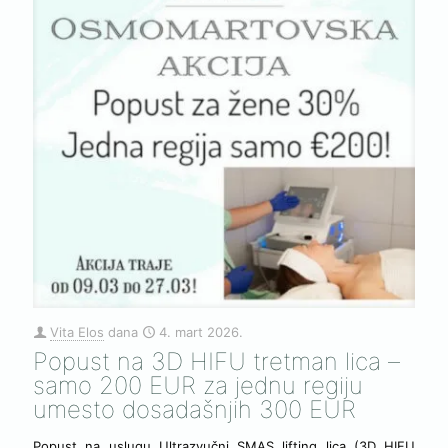
Vita Elos
dana
4. mart 2026.
Popust na 3D HIFU tretman lica –
samo 200 EUR za jednu regiju
umesto dosadašnjih 300 EUR
Popust na uslugu Ultrazvučni SMAS lifting lica (3D HIFU