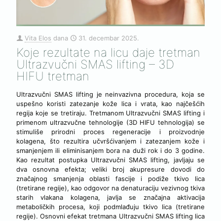
Vita Elos
dana
31. decembar 2025.
Koje rezultate na licu daje tretman
Ultrazvučni SMAS lifting – 3D
HIFU tretman
Ultrazvučni SMAS lifting je neinvazivna procedura, koja se
uspešno koristi zatezanje kože lica i vrata, kao najčešćih
regija koje se tretiraju. Tretmanom Ultrazvučni SMAS lifting i
primenom ultrazvučne tehnologije (3D HIFU tehnologija) se
stimuliše prirodni proces regeneracije i proizvodnje
kolagena, što rezultira učvršćivanjem i zatezanjem kože i
smanjenjem ili eliminisanjem bora na duži rok i do 3 godine.
Kao rezultat postupka Ultrazvučni SMAS lifting, javljaju se
dva osnovna efekta; veliki broj akupresure dovodi do
značajnog smanjenja oblasti fascije i podiže tkivo lica
(tretirane regije), kao odgovor na denaturaciju vezivnog tkiva
starih vlakana kolagena, javlja se značajna aktivacija
metaboličkih procesa, koji podmlađuju tkivo lica (tretirane
regije). Osnovni efekat tretmana Ultrazvučni SMAS lifting lica