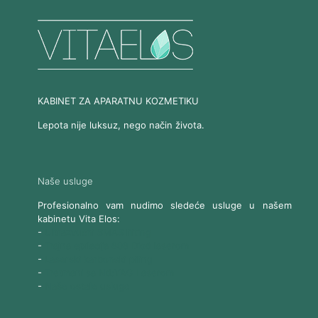
KABINET ZA APARATNU KOZMETIKU
Lepota nije luksuz, nego način života.
Naše usluge
Profesionalno vam nudimo sledeće usluge u našem
kabinetu Vita Elos:
-
Ultrazvučni SMAS lifting
-
Trajna epilacija 808 Diod laserom
-
Laserski karbonski piling
-
Tretmani sa Nd:YAG Laserom
-
Naše ostale usluge