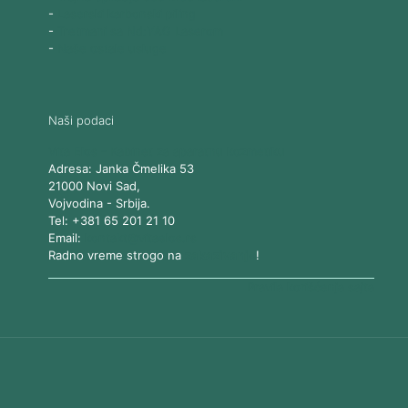
-
Laserski karbonski piling
-
Tretmani sa Nd:YAG Laserom
-
Naše ostale usluge
Naši podaci
Vita Elos
-
Kabinet za aparatnu kozmetiku
Adresa:
Janka Čmelika 53
21000
Novi Sad
,
Vojvodina
-
Srbija
.
Tel:
+381 65 201 21 10
Email:
kontakt@vitaelos.rs
Radno vreme strogo na
zakazivanje
!
Pravila korišćenja sajta