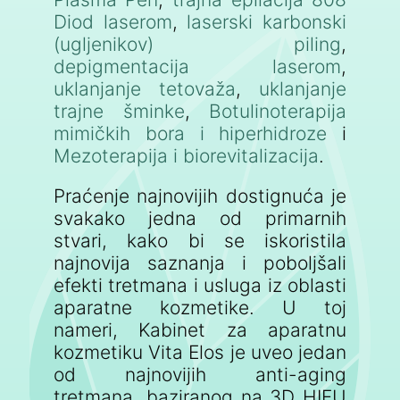
Diod laserom
,
laserski karbonski
(ugljenikov) piling
,
depigmentacija laserom
,
uklanjanje tetovaža
,
uklanjanje
trajne šminke
,
Botulinoterapija
mimičkih bora i hiperhidroze
i
Mezoterapija i biorevitalizacija
.
Praćenje najnovijih dostignuća je
svakako jedna od primarnih
stvari, kako bi se iskoristila
najnovija saznanja i poboljšali
efekti tretmana i usluga iz oblasti
aparatne kozmetike. U toj
nameri, Kabinet za aparatnu
kozmetiku Vita Elos je uveo jedan
od najnovijih anti-aging
tretmana, baziranog na 3D HIFU