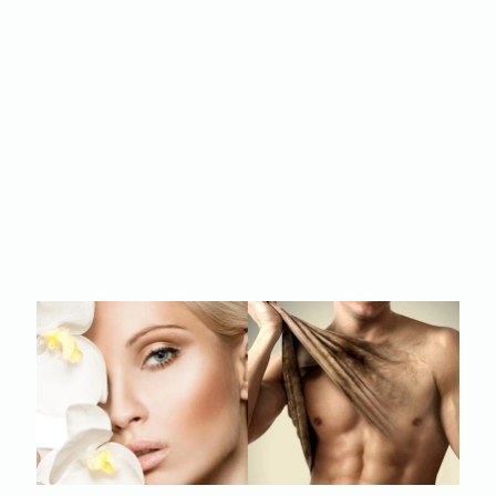
Žene, kao korisnici naših usluga, mogu ukloniti bore, strije i
ožiljke, neželjene dlačice, neestetske promene na licu,
oblikovati svoje telo, uraditi trajnu šminku i povratiti svoju
mladalačku i prirodnu lepotu.
Muškarci, prevazilazeći ranije predrasude da je pitanje
estetike vezano samo za žene, u našem Kabinetu mogu
rešiti mnoga pitanja vezano za svoj izgled: podmlađivanje,
trajna epilacija, uklanjanje neželjenih tetovaža i akni.