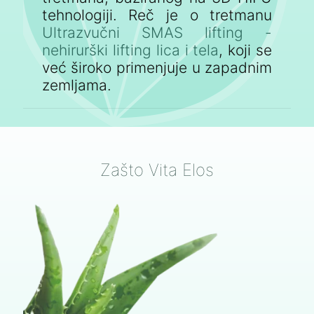
tehnologiji. Reč je o tretmanu
Ultrazvučni SMAS lifting -
nehirurški lifting lica i tela
, koji se
već široko primenjuje u zapadnim
zemljama.
Zašto Vita Elos