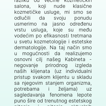
razliku od većine kozmetičkih
salona, koji nude klasične
kozmetičke usluge, mi smo se
odlučili da svoju ponudu
usmerimo na jasno određenu
vrstu usluga, koje su među
vodećim po efikasnosti tretmana
u svetu kozmetologije i estetske
dermatologije. Na taj način smo
u mogućnosti da realizujemo
osnovni cilj našeg Kabineta -
negovanje prirodnog izgleda
naših klijenata (uz individualni
pristup svakom klijentu u skladu
sa njegovim stanjem organizma,
potrebama i željama) uz
sagledavanja fenomena lepote
puno šire od trenutnog estetskog