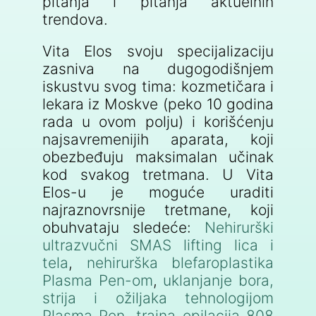
pitanja i pitanja aktuelnih
trendova.
Vita Elos svoju specijalizaciju
zasniva na dugogodišnjem
iskustvu svog tima: kozmetičara i
lekara iz Moskve (peko 10 godina
rada u ovom polju) i korišćenju
najsavremenijih aparata, koji
obezbeđuju maksimalan učinak
kod svakog tretmana. U Vita
Elos-u je moguće uraditi
najraznovrsnije tretmane, koji
obuhvataju sledeće:
Nehirurški
ultrazvučni SMAS lifting lica i
tela
,
nehirurška blefaroplastika
Plasma Pen-om
,
uklanjanje bora,
strija i ožiljaka tehnologijom
Plasma Pen
,
trajna epilacija 808