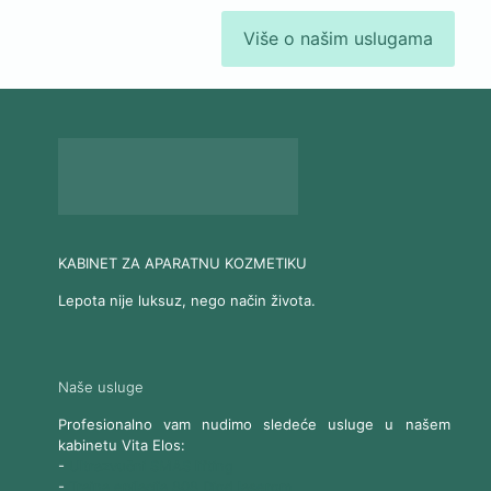
Više o našim uslugama
KABINET ZA APARATNU KOZMETIKU
Lepota nije luksuz, nego način života.
Naše usluge
Profesionalno vam nudimo sledeće usluge u našem
kabinetu Vita Elos:
-
Ultrazvučni SMAS lifting
-
Trajna epilacija 808 Diod laserom