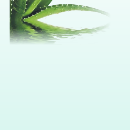
Kabinet za aparatnu kozmetiku Vita Elos je
specijalizovani kozmetički studio, koji vam
nudi veliki broj usluga na jedinstven način.
Ukoliko želite da učinite sve što je u službi
vaše lepote, Vita Elos je pravo mesto za vas.
Neki od razloga zašto treba da nas posetite i
poklonite nam svoje poverenje, koje će biti
opravdano već nakon prvih tretmana po
vašem izboru:
Pouzdanost, stručnost i profesionalizam
u pružanju usluga.