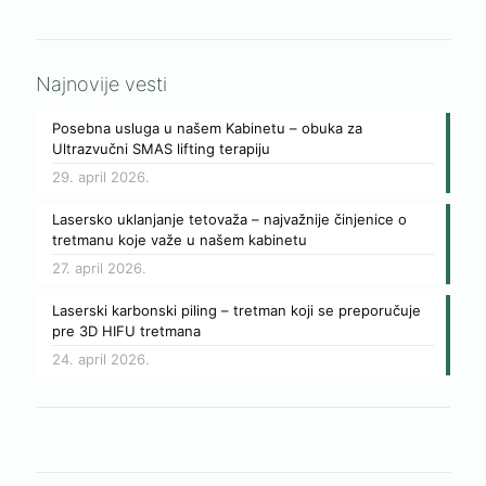
Najnovije vesti
Posebna usluga u našem Kabinetu – obuka za
Ultrazvučni SMAS lifting terapiju
29. april 2026.
Lasersko uklanjanje tetovaža – najvažnije činjenice o
tretmanu koje važe u našem kabinetu
27. april 2026.
Laserski karbonski piling – tretman koji se preporučuje
pre 3D HIFU tretmana
24. april 2026.