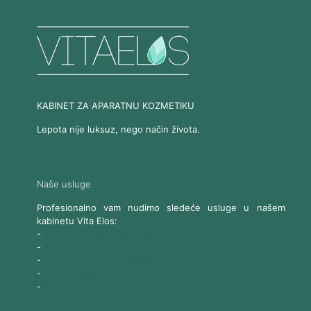
KABINET ZA APARATNU KOZMETIKU
Lepota nije luksuz, nego način života.
Naše usluge
Profesionalno vam nudimo sledeće usluge u našem
kabinetu Vita Elos:
-
Ultrazvučni SMAS lifting
-
Trajna epilacija 808 Diod laserom
-
Laserski karbonski piling
-
Tretmani sa Nd:YAG Laserom
-
Naše ostale usluge