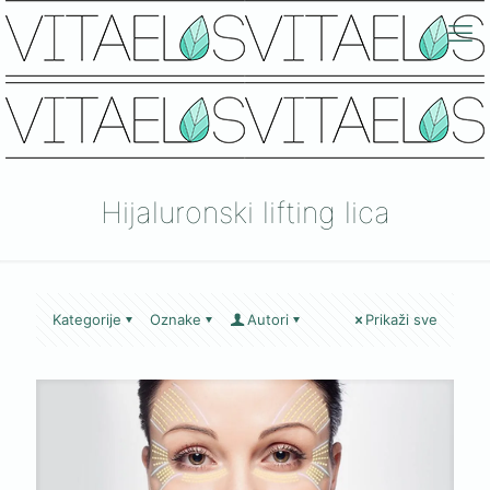
Hijaluronski lifting lica
Kategorije
Oznake
Autori
Prikaži sve