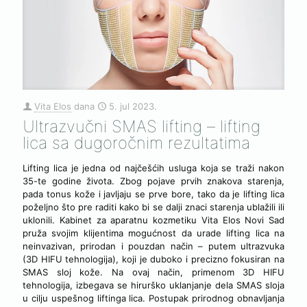
Vita Elos
dana
5. jul 2023.
Ultrazvučni SMAS lifting – lifting
lica sa dugoročnim rezultatima
Lifting lica je jedna od najčešćih usluga koja se traži nakon
35-te godine života. Zbog pojave prvih znakova starenja,
pada tonus kože i javljaju se prve bore, tako da je lifting lica
poželjno što pre raditi kako bi se dalji znaci starenja ublažili ili
uklonili. Kabinet za aparatnu kozmetiku Vita Elos Novi Sad
pruža svojim klijentima mogućnost da urade lifting lica na
neinvazivan, prirodan i pouzdan način – putem ultrazvuka
(3D HIFU tehnologija), koji je duboko i precizno fokusiran na
SMAS sloj kože. Na ovaj način, primenom 3D HIFU
tehnologija, izbegava se hirurško uklanjanje dela SMAS sloja
u cilju uspešnog liftinga lica. Postupak prirodnog obnavljanja