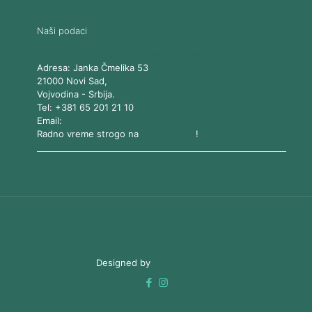
Naši podaci
Vita Elos
-
Kabinet za aparatnu kozmetiku
Adresa:
Janka Čmelika 53
21000
Novi Sad
,
Vojvodina
-
Srbija
.
Tel:
+381 65 201 21 10
Email:
kontakt@vitaelos.rs
Radno vreme strogo na
zakazivanje
!
Pravila korišćenja sajta
Designed by
3D Web Vision