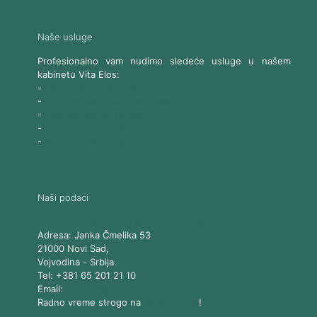
Naše usluge
Profesionalno vam nudimo sledeće usluge u našem
kabinetu Vita Elos:
-
Ultrazvučni SMAS lifting
-
Trajna epilacija 808 Diod laserom
-
Laserski karbonski piling
-
Tretmani sa Nd:YAG Laserom
-
Naše ostale usluge
Naši podaci
Vita Elos
-
Kabinet za aparatnu kozmetiku
Adresa:
Janka Čmelika 53
21000
Novi Sad
,
Vojvodina
-
Srbija
.
Tel:
+381 65 201 21 10
Email:
kontakt@vitaelos.rs
Radno vreme strogo na
zakazivanje
!