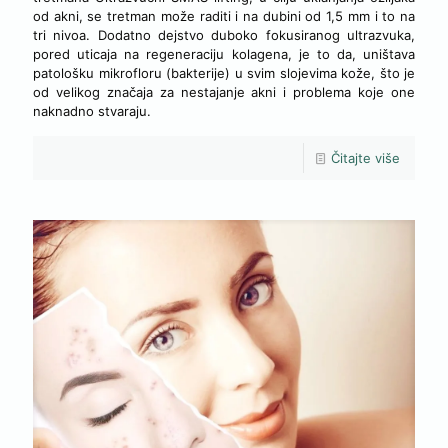
od akni, se tretman može raditi i na dubini od 1,5 mm i to na
tri nivoa. Dodatno dejstvo duboko fokusiranog ultrazvuka,
pored uticaja na regeneraciju kolagena, je to da, uništava
patološku mikrofloru (bakterije) u svim slojevima kože, što je
od velikog značaja za nestajanje akni i problema koje one
naknadno stvaraju.
Čitajte više