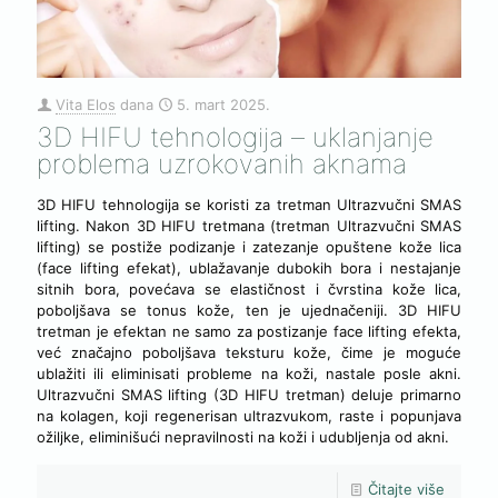
Vita Elos
dana
5. mart 2025.
3D HIFU tehnologija – uklanjanje
problema uzrokovanih aknama
3D HIFU tehnologija se koristi za tretman Ultrazvučni SMAS
lifting. Nakon 3D HIFU tretmana (tretman Ultrazvučni SMAS
lifting) se postiže podizanje i zatezanje opuštene kože lica
(face lifting efekat), ublažavanje dubokih bora i nestajanje
sitnih bora, povećava se elastičnost i čvrstina kože lica,
poboljšava se tonus kože, ten je ujednačeniji. 3D HIFU
tretman je efektan ne samo za postizanje face lifting efekta,
već značajno poboljšava teksturu kože, čime je moguće
ublažiti ili eliminisati probleme na koži, nastale posle akni.
Ultrazvučni SMAS lifting (3D HIFU tretman) deluje primarno
na kolagen, koji regenerisan ultrazvukom, raste i popunjava
ožiljke, eliminišući nepravilnosti na koži i udubljenja od akni.
Čitajte više