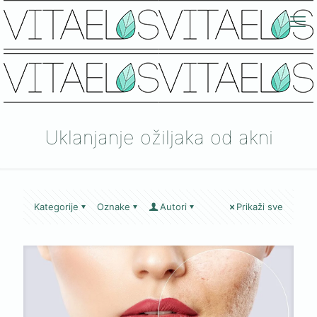
Uklanjanje ožiljaka od akni
Kategorije
Oznake
Autori
Prikaži sve