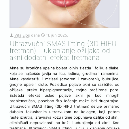
Vita Elos
dana
11. jun 2025.
Ultrazvučni SMAS lifting (3D HIFU
tretman) – uklanjanje ožiljaka od
akni dodatni efekat tretmana
Akne su hronična upalna bolest lojnih žlezda i folikula dlake,
koja se najčešće javlja na licu, leđima, grudima i ramenima.
Akne karakterišu i mitiseri (otvoreni i zatvoreni), bubuljice,
gnojne upale i ciste. Posledice pojave akni su različite: od
ožiljaka, preko hiperpigmentacije, trajno proširene pore.
Estetski efekat usled pojave akni je kod mnogih
problematičan, posebno što lečenje može biti dugotrajno.
Ultrazvučni SMAS lifting (3D HIFU tretman) deluje primarno
duboko fokusiranim ultrazvukom na kolagen, koji potom
raste iznutra, izravnava kožu i time popunjava ožiljke od akni,
eliminišući nepravilnosti na koži i udubljenja od akni. Kod
tretmana Ultrazvučni SMAS lifting, u cilju uklanjanja ožiljaka