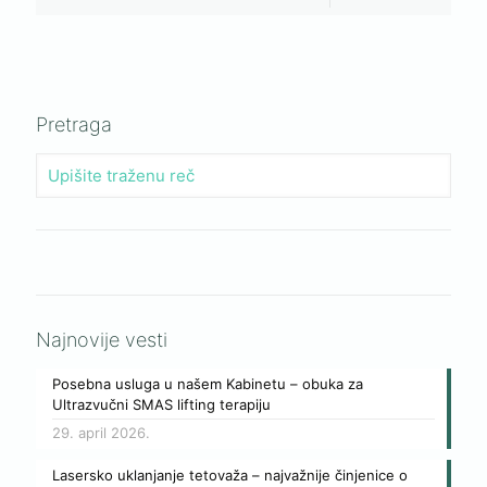
Pretraga
Najnovije vesti
Posebna usluga u našem Kabinetu – obuka za
Ultrazvučni SMAS lifting terapiju
29. april 2026.
Lasersko uklanjanje tetovaža – najvažnije činjenice o