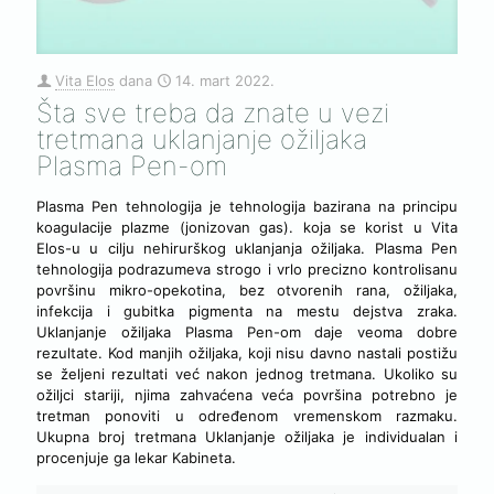
Vita Elos
dana
14. mart 2022.
Šta sve treba da znate u vezi
tretmana uklanjanje ožiljaka
Plasma Pen-om
Plasma Pen tehnologija je tehnologija bazirana na principu
koagulacije plazme (jonizovan gas). koja se korist u Vita
Elos-u u cilju nehirurškog uklanjanja ožiljaka. Plasma Pen
tehnologija podrazumeva strogo i vrlo precizno kontrolisanu
površinu mikro-opekotina, bez otvorenih rana, ožiljaka,
infekcija i gubitka pigmenta na mestu dejstva zraka.
Uklanjanje ožiljaka Plasma Pen-om daje veoma dobre
rezultate. Kod manjih ožiljaka, koji nisu davno nastali postižu
se željeni rezultati već nakon jednog tretmana. Ukoliko su
ožiljci stariji, njima zahvaćena veća površina potrebno je
tretman ponoviti u određenom vremenskom razmaku.
Ukupna broj tretmana Uklanjanje ožiljaka je individualan i
procenjuje ga lekar Kabineta.