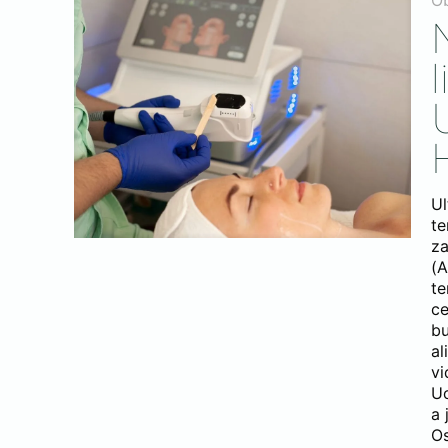
O
Ul
te
za
(A
te
ce
bu
al
vi
Uo
a 
Os