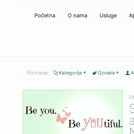
Početna
O nama
Usluge
A
Filtriranje:
Kategorije
Oznake
A
O