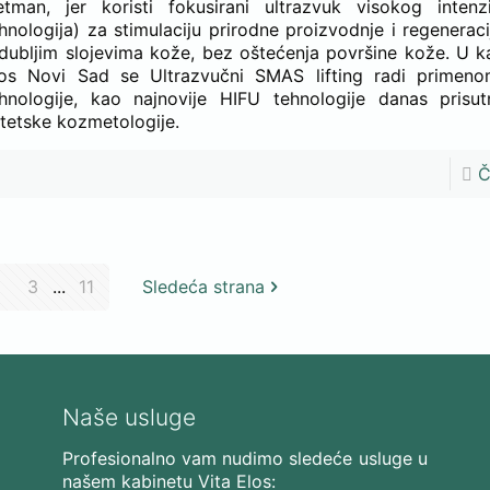
etman, jer koristi fokusirani ultrazvuk visokog intenz
hnologija) za stimulaciju prirodne proizvodnje i regenerac
dubljim slojevima kože, bez oštećenja površine kože. U k
los Novi Sad se Ultrazvučni SMAS lifting radi prime
hnologije, kao najnovije HIFU tehnologije danas prisu
tetske kozmetologije.
Č
3
...
11
Sledeća strana
Naše usluge
Profesionalno vam nudimo sledeće usluge u
našem kabinetu Vita Elos: