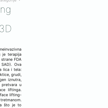
ategorije
ing
(3D
 neinvazivna
 je terapija
d strane FDA
e SAD). Ova
lica i tela:
ktice, grudi,
gen iznutra,
n pretvara u
ce liftinga.
ace lifting-
U tretmanom.
a što je to