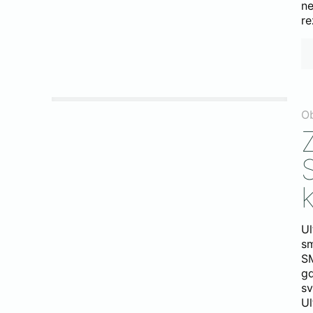
ne
re
O
k
Ul
sm
SM
gd
s
Ul