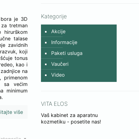
Kategorije
u bora je 3D
d za tretman
Akcije
e hirurškom
vučne talase
Informacije
je zavidnih
razvuk, koji
Paketi usluga
ršćuje tonus
Vaučeri
redeo, kao i
 zadnjice na
Video
e, primenom
 i sa većim
 na minimum
a.
VITA ELOS
itajte više
Vaš kabinet za aparatnu
kozmetiku - posetite nas!