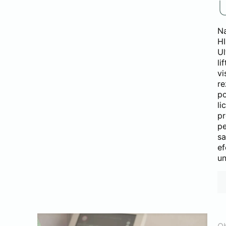
Na
HI
Ul
li
vi
re
po
li
pr
p
s
ef
un