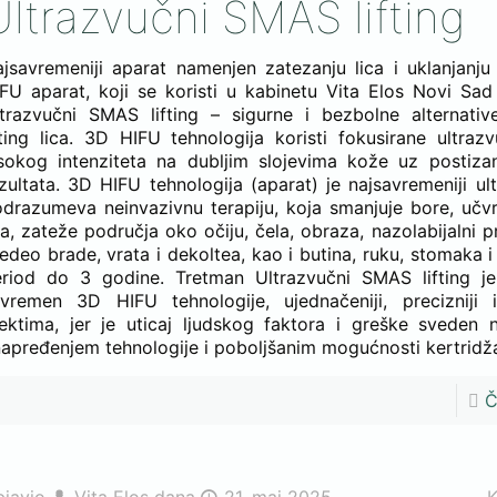
Ultrazvučni SMAS lifting
jsavremeniji aparat namenjen zatezanju lica i uklanjanj
FU aparat, koji se koristi u kabinetu Vita Elos Novi Sa
trazvučni SMAS lifting – sigurne i bezbolne alternativ
fting lica. 3D HIFU tehnologija koristi fokusirane ultraz
sokog intenziteta na dubljim slojevima kože uz postizan
zultata. 3D HIFU tehnologija (aparat) je najsavremeniji ult
drazumeva neinvazivnu terapiju, koja smanjuje bore, učv
ca, zateže područja oko očiju, čela, obraza, nazolabijalni p
edeo brade, vrata i dekoltea, kao i butina, ruku, stomaka i
eriod do 3 godine. Tretman Ultrazvučni SMAS lifting j
avremen 3D HIFU tehnologije, ujednačeniji, precizniji
ektima, jer je uticaj ljudskog faktora i greške sveden
apređenjem tehnologije i poboljšanim mogućnosti kertridž
Č