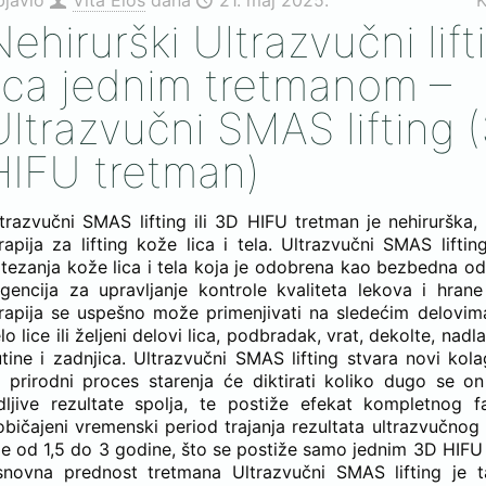
bjavio
Vita Elos
dana
21. maj 2025.
K
Nehirurški Ultrazvučni lift
lica jednim tretmanom –
Ultrazvučni SMAS lifting 
HIFU tretman)
trazvučni SMAS lifting ili 3D HIFU tretman je nehirurška,
rapija za lifting kože lica i tela. Ultrazvučni SMAS lifting
tezanja kože lica i tela koja je odobrena kao bezbedna o
gencija za upravljanje kontrole kvaliteta lekova i hran
rapija se uspešno može primenjivati na sledećim delovima 
lo lice ili željeni delovi lica, podbradak, vrat, dekolte, nadla
tine i zadnjica. Ultrazvučni SMAS lifting stvara novi kola
i prirodni proces starenja će diktirati koliko dugo se o
dljive rezultate spolja, te postiže efekat kompletnog fa
bičajeni vremenski period trajanja rezultata ultrazvučnog f
je od 1,5 do 3 godine, što se postiže samo jednim 3D HIF
novna prednost tretmana Ultrazvučni SMAS lifting je t