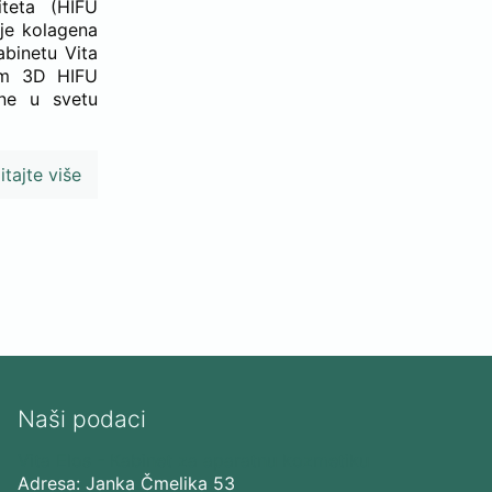
iteta (HIFU
ije kolagena
abinetu Vita
nom 3D HIFU
tne u svetu
itajte više
Naši podaci
Vita Elos
-
Kabinet za aparatnu kozmetiku
Adresa:
Janka Čmelika 53