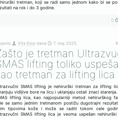
hirurški tretman, koji se radi samo jednom kako bi se post
zultati na rok i do 3 godine.
Č
bjavio
Vita Elos
dana
7. maj 2025.
K
Zašto je tretman Ultrazvu
SMAS lifting toliko uspeš
ao tretman za lifting lica
trazvučni SMAS lifting je nehirurški tretman za lifting li
anjuju vidljive bore na licu i uklanjaju ostali znaci starenja
AS lifting lica, kao najpopularniji metod nehirurškog fac
e se samo jednim tretmanom postižu dugotrajni rezultat
vim tipovima kože i može se raditi tokom cele godin
trazvučni SMAS lifting lica je veoma uspešan nehirurški 