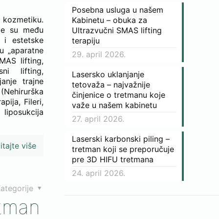
Posebna usluga u našem
 kozmetiku.
Kabinetu – obuka za
oje su među
Ultrazvučni SMAS lifting
 i estetske
terapiju
u „aparatne
29. april 2026.
MAS lifting,
ni lifting,
Lasersko uklanjanje
anje trajne
tetovaža – najvažnije
Nehirurška
činjenice o tretmanu koje
pija, Fileri,
važe u našem kabinetu
 liposukcija
27. april 2026.
Laserski karbonski piling –
itajte više
tretman koji se preporučuje
pre 3D HIFU tretmana
24. april 2026.
ategorije
etman