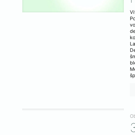
Vi
P
v
de
ko
L
De
š
bl
Me
šp
O