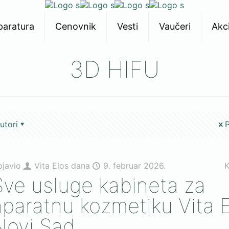
paratura
Cenovnik
Vesti
Vaučeri
Akci
3D HIFU
utori
P
bjavio
Vita Elos
dana
9. februar 2026.
K
Sve usluge kabineta za
aparatnu kozmetiku Vita 
Novi Sad