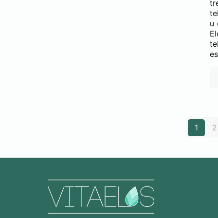
tr
te
u 
E
te
es
1
2