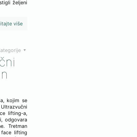
igli željeni
itajte više
ategorije
čni
an
ca, kojim se
. Ultrazvučni
e lifting-a,
i, odgovara
e. Tretman
face lifting