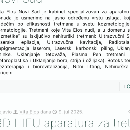
ta Elos Novi Sad je kabinet specijalizovan za aparatnu
onuda je usmerimo na jasno određenu vrstu usluga, k
odećim po efikasnosti tretmana u svetu kozmetologije
rmatologije. Tretmani koje Vita Elos nudi, a u domenu s
zmetike“ su isključivo nehirurški tretmani: Ultrazvučni S
aserska epilacija, Ultrazvučna kavitacija, Radiotalas
pigmentacija laserom, Laserski karbonski piling, Uklanj
minke, Uklanjanje tetovaža, Plasma Pen tretmani (
efaroplastika i Uklanjanje bora, strija i ožiljaka), Botoks tera
zoterapija i biorevitalizacija, Nitni lifting, Nehirurška
ricem.
Č
bjavio
Vita Elos
dana
9. jul 2025.
K
3D HIFU aparatura za tr