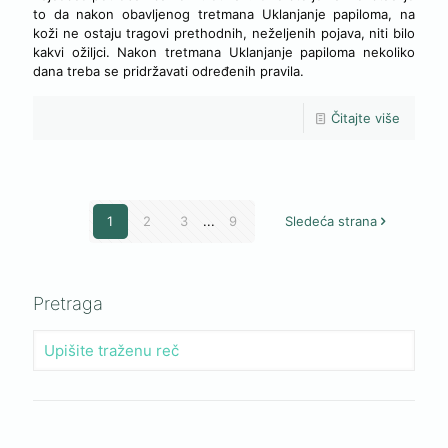
to da nakon obavljenog tretmana Uklanjanje papiloma, na
koži ne ostaju tragovi prethodnih, neželjenih pojava, niti bilo
kakvi ožiljci. Nakon tretmana Uklanjanje papiloma nekoliko
dana treba se pridržavati određenih pravila.
Čitajte više
1
2
3
...
9
Sledeća strana
Pretraga