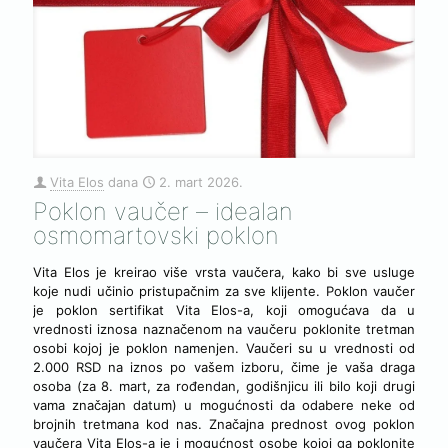
Vita Elos
dana
2. mart 2026.
Poklon vaučer – idealan
osmomartovski poklon
Vita Elos je kreirao više vrsta vaučera, kako bi sve usluge
koje nudi učinio pristupačnim za sve klijente. Poklon vaučer
je poklon sertifikat Vita Elos-a, koji omogućava da u
vrednosti iznosa naznačenom na vaučeru poklonite tretman
osobi kojoj je poklon namenjen. Vaučeri su u vrednosti od
2.000 RSD na iznos po vašem izboru, čime je vaša draga
osoba (za 8. mart, za rođendan, godišnjicu ili bilo koji drugi
vama značajan datum) u mogućnosti da odabere neke od
brojnih tretmana kod nas. Značajna prednost ovog poklon
vaučera Vita Elos-a je i mogućnost osobe kojoj ga poklonite