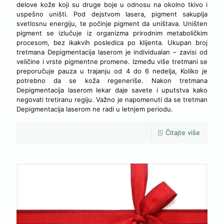
delove kože koji su druge boje u odnosu na okolno tkivo i
uspešno uništi. Pod dejstvom lasera, pigment sakuplja
svetlosnu energiju, te počinje pigment da uništava. Uništen
pigment se izlučuje iz organizma prirodnim metaboličkim
procesom, bez ikakvih posledica po klijenta. Ukupan broj
tretmana Depigmentacija laserom je individualan – zavisi od
veličine i vrste pigmentne promene. Između više tretmani se
preporučuje pauza u trajanju od 4 do 6 nedelja, Koliko je
potrebno da se koža regeneriše. Nakon tretmana
Depigmentacija laserom lekar daje savete i uputstva kako
negovati tretiranu regiju. Važno je napomenuti da se tretman
Depigmentacija laserom ne radi u letnjem periodu.
Čitajte više