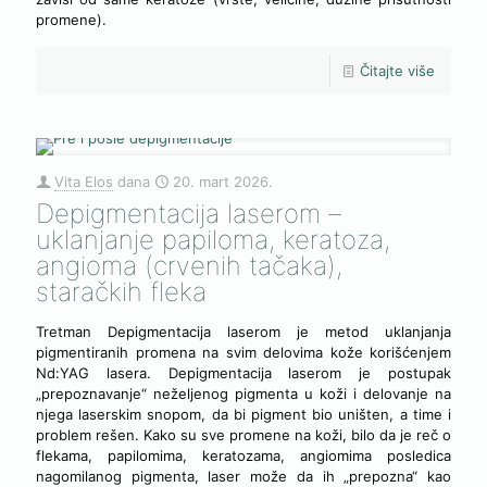
promene).
Čitajte više
Vita Elos
dana
20. mart 2026.
Depigmentacija laserom –
uklanjanje papiloma, keratoza,
angioma (crvenih tačaka),
staračkih fleka
Tretman Depigmentacija laserom je metod uklanjanja
pigmentiranih promena na svim delovima kože korišćenjem
Nd:YAG lasera. Depigmentacija laserom je postupak
„prepoznavanje“ neželjenog pigmenta u koži i delovanje na
njega laserskim snopom, da bi pigment bio uništen, a time i
problem rešen. Kako su sve promene na koži, bilo da je reč o
flekama, papilomima, keratozama, angiomima posledica
nagomilanog pigmenta, laser može da ih „prepozna“ kao