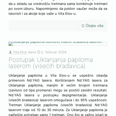
da u skladu sa vrednošću tretmana sama kombinuje tretmani
po svom izboru. Napominjemo da poklon vaučer može da se
iskoristi i za akcije koje važe u Vita Elos-u.
Čitajte više
Vita Elos
dana
2. februar 2026.
Postupak Uklanjanja papiloma
laserom (visećih bradavica)
Uklanjanje papiloma u Vita Elos-u se uspešno obavlja
primenom Nd:YAG lasera. Korišćenjem Nd:YAG lasera za
Uklanjanje papiloma, manjim ili većim brojem tretmana
(zavisno od tipa promene) mogu se postići zavidni rezultati.
Nd:YAG lasera u postupku depigmentacije. Uklanjanje
(visećih bradavica) laserom omogućava i do 95% uspešnosti.
Tretman Uklanjanje papiloma (visećih bradavica) Nd:YAG
laserom traje od 10 do 30 minuta. Za Uklanjanje papiloma je
najčešće potreban samo 1 tretman. Ono što je važno istaći je