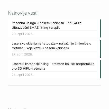
Najnovije vesti
Posebna usluga u našem Kabinetu – obuka za
Ultrazvučni SMAS lifting terapiju
29. april 2026.
Lasersko uklanjanje tetovaža – najvažnije činjenice o
tretmanu koje važe u našem kabinetu
27. april 2026.
Laserski karbonski piling – tretman koji se preporučuje
pre 3D HIFU tretmana
24. april 2026.