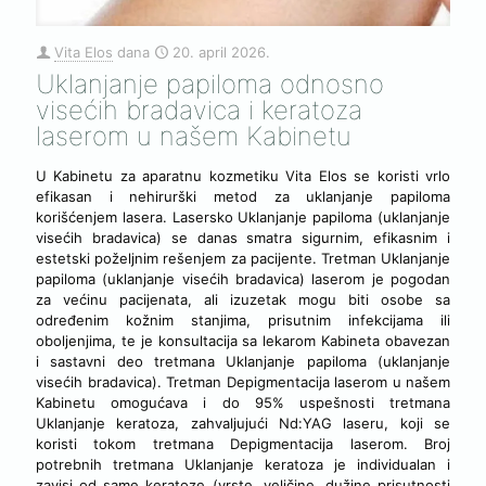
Vita Elos
dana
20. april 2026.
Uklanjanje papiloma odnosno
visećih bradavica i keratoza
laserom u našem Kabinetu
U Kabinetu za aparatnu kozmetiku Vita Elos se koristi vrlo
efikasan i nehirurški metod za uklanjanje papiloma
korišćenjem lasera. Lasersko Uklanjanje papiloma (uklanjanje
visećih bradavica) se danas smatra sigurnim, efikasnim i
estetski poželjnim rešenjem za pacijente. Tretman Uklanjanje
papiloma (uklanjanje visećih bradavica) laserom je pogodan
za većinu pacijenata, ali izuzetak mogu biti osobe sa
određenim kožnim stanjima, prisutnim infekcijama ili
oboljenjima, te je konsultacija sa lekarom Kabineta obavezan
i sastavni deo tretmana Uklanjanje papiloma (uklanjanje
visećih bradavica). Tretman Depigmentacija laserom u našem
Kabinetu omogućava i do 95% uspešnosti tretmana
Uklanjanje keratoza, zahvaljujući Nd:YAG laseru, koji se
koristi tokom tretmana Depigmentacija laserom. Broj
potrebnih tretmana Uklanjanje keratoza je individualan i
zavisi od same keratoze (vrste, veličine, dužine prisutnosti