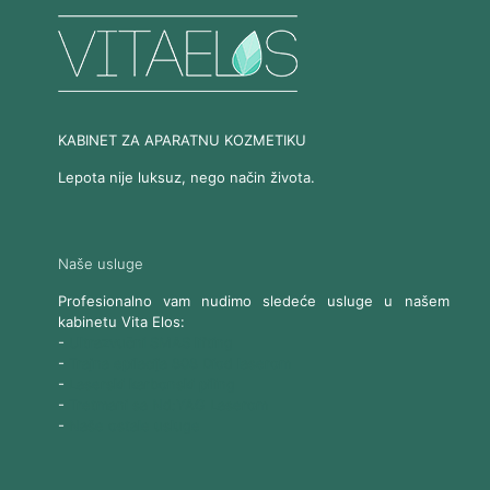
KABINET ZA APARATNU KOZMETIKU
Lepota nije luksuz, nego način života.
Naše usluge
Profesionalno vam nudimo sledeće usluge u našem
kabinetu Vita Elos:
-
Ultrazvučni SMAS lifting
-
Trajna epilacija 808 Diod laserom
-
Laserski karbonski piling
-
Tretmani sa Nd:YAG Laserom
-
Naše ostale usluge