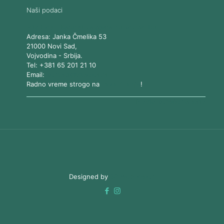
Naši podaci
Vita Elos
-
Kabinet za aparatnu kozmetiku
Adresa:
Janka Čmelika 53
21000
Novi Sad
,
Vojvodina
-
Srbija
.
Tel:
+381 65 201 21 10
Email:
kontakt@vitaelos.rs
Radno vreme strogo na
zakazivanje
!
Pravila korišćenja sajta
Designed by
3D Web Vision