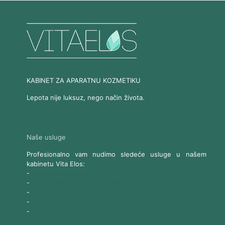
KABINET ZA APARATNU KOZMETIKU
Lepota nije luksuz, nego način života.
Naše usluge
Profesionalno vam nudimo sledeće usluge u našem
kabinetu Vita Elos:
-
Ultrazvučni SMAS lifting
-
Trajna epilacija 808 Diod laserom
-
Laserski karbonski piling
-
Tretmani sa Nd:YAG Laserom
-
Naše ostale usluge