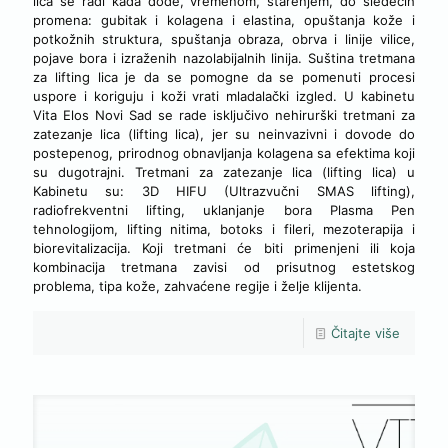
lica se radi kada dođe, vremenom, starenjem, do sledećih
promena: gubitak i kolagena i elastina, opuštanja kože i
potkožnih struktura, spuštanja obraza, obrva i linije vilice,
pojave bora i izraženih nazolabijalnih linija. Suština tretmana
za lifting lica je da se pomogne da se pomenuti procesi
uspore i koriguju i koži vrati mladalački izgled. U kabinetu
Vita Elos Novi Sad se rade isključivo nehirurški tretmani za
zatezanje lica (lifting lica), jer su neinvazivni i dovode do
postepenog, prirodnog obnavljanja kolagena sa efektima koji
su dugotrajni. Tretmani za zatezanje lica (lifting lica) u
Kabinetu su: 3D HIFU (Ultrazvučni SMAS lifting),
radiofrekventni lifting, uklanjanje bora Plasma Pen
tehnologijom, lifting nitima, botoks i fileri, mezoterapija i
biorevitalizacija. Koji tretmani će biti primenjeni ili koja
kombinacija tretmana zavisi od prisutnog estetskog
problema, tipa kože, zahvaćene regije i želje klijenta.
Čitajte više