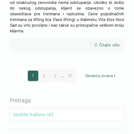
od istaknutog cenovnika nema odstupanja. Ukoliko bi došlo
do nekog odstupanja, klijent se obavezno o tome
obaveštava pre tretmana i razlozima. Cene pojedinačnih
tretmana za lifting lica (face lifting) u Kabinetu Vita Elos Novi
Sad su vrlo povoljne i kao takve su pristupačne velikom broju
klijenta.
Čitajte više
1
2
3
...
37
Sledeća strana
Pretraga