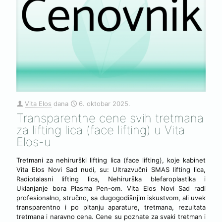
Vita Elos
dana
6. oktobar 2025.
Transparentne cene svih tretmana
za lifting lica (face lifting) u Vita
Elos-u
Tretmani za nehirurški lifting lica (face lifting), koje kabinet
Vita Elos Novi Sad nudi, su: Ultrazvučni SMAS lifting lica,
Radiotalasni lifting lica, Nehirurška blefaroplastika i
Uklanjanje bora Plasma Pen-om. Vita Elos Novi Sad radi
profesionalno, stručno, sa dugogodišnjim iskustvom, ali uvek
transparentno i po pitanju aparature, tretmana, rezultata
tretmana i naravno cena. Cene su poznate za svaki tretman i