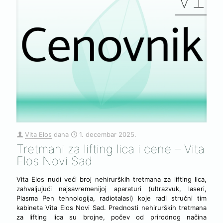
Vita Elos
dana
1. decembar 2025.
Tretmani za lifting lica i cene – Vita
Elos Novi Sad
Vita Elos nudi veći broj nehirurških tretmana za lifting lica,
zahvaljujući najsavremenijoj aparaturi (ultrazvuk, laseri,
Plasma Pen tehnologija, radiotalasi) koje radi stručni tim
kabineta Vita Elos Novi Sad. Prednosti nehirurških tretmana
za lifting lica su brojne, počev od prirodnog načina