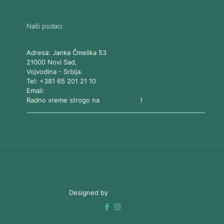
Naši podaci
Vita Elos
-
Kabinet za aparatnu kozmetiku
Adresa:
Janka Čmelika 53
21000
Novi Sad
,
Vojvodina
-
Srbija
.
Tel:
+381 65 201 21 10
Email:
kontakt@vitaelos.rs
Radno vreme strogo na
zakazivanje
!
Pravila korišćenja sajta
Designed by
3D Web Vision