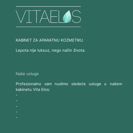
KABINET ZA APARATNU KOZMETIKU
Lepota nije luksuz, nego način života.
Naše usluge
Profesionalno vam nudimo sledeće usluge u našem
kabinetu Vita Elos:
-
Ultrazvučni SMAS lifting
-
Trajna epilacija 808 Diod laserom
-
Laserski karbonski piling
-
Tretmani sa Nd:YAG Laserom
-
Naše ostale usluge