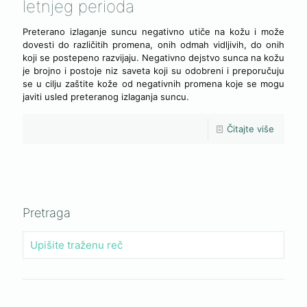
letnjeg perioda
Preterano izlaganje suncu negativno utiče na kožu i može
dovesti do različitih promena, onih odmah vidljivih, do onih
koji se postepeno razvijaju. Negativno dejstvo sunca na kožu
je brojno i postoje niz saveta koji su odobreni i preporučuju
se u cilju zaštite kože od negativnih promena koje se mogu
javiti usled preteranog izlaganja suncu.
Čitajte više
Pretraga