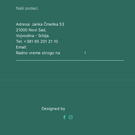
Naši podaci
Vita Elos
-
Kabinet za aparatnu kozmetiku
Adresa:
Janka Čmelika 53
21000
Novi Sad
,
Vojvodina
-
Srbija
.
Tel:
+381 65 201 21 10
Email:
kontakt@vitaelos.rs
Radno vreme strogo na
zakazivanje
!
Pravila korišćenja sajta
Designed by
3D Web Vision