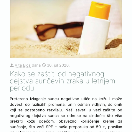
Vita Elos
dana
30. jul 2020.
Kako se zaštiti od negativnog
dejstva sunčevih zraka u letnjem
periodu
Preterano izlaganje suncu negativno utiče na kožu i može
dovesti do različitih promena, onih odmah vidljivih, do onih
koji se postepeno razvijaju. Naši saveti u vezi zaštite od
negativnog dejstva sunca se odnose na sledeće: što više
prekriti kožu odećom, obavezno korišćenje kreme za
sunčanje, što veći SPF – naša preporuka od 50 +, pravilan