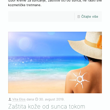
izbor kreme za sunčanje, zaštitite oči od sunca, ne raditi sve
kozmetičke tretmane.
Čitajte više
Vita Elos
dana
30. avgust 2019.
Zaštita kože od sunca tokom