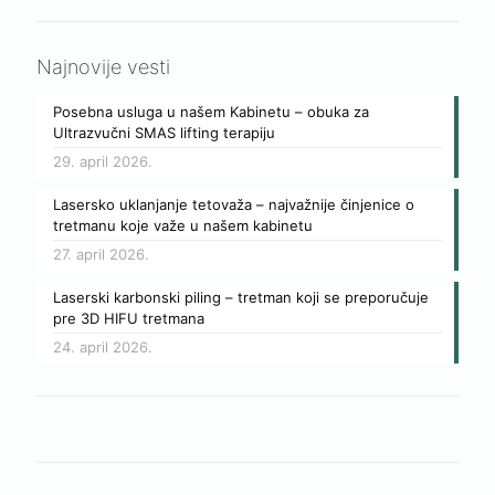
Najnovije vesti
Posebna usluga u našem Kabinetu – obuka za
Ultrazvučni SMAS lifting terapiju
29. april 2026.
Lasersko uklanjanje tetovaža – najvažnije činjenice o
tretmanu koje važe u našem kabinetu
27. april 2026.
Laserski karbonski piling – tretman koji se preporučuje
pre 3D HIFU tretmana
24. april 2026.