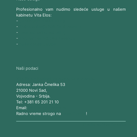
Profesionalno vam nudimo sledeće usluge u našem
kabinetu Vita Elos:
-
Ultrazvučni SMAS lifting
-
Trajna epilacija 808 Diod laserom
-
Laserski karbonski piling
-
Tretmani sa Nd:YAG Laserom
-
Naše ostale usluge
Naši podaci
Vita Elos
-
Kabinet za aparatnu kozmetiku
Adresa:
Janka Čmelika 53
21000
Novi Sad
,
Vojvodina
-
Srbija
.
Tel:
+381 65 201 21 10
Email:
kontakt@vitaelos.rs
Radno vreme strogo na
zakazivanje
!
Pravila korišćenja sajta