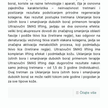
bora), koriste se razne tehnologije i aparati, čija je osnovna
zajednička karakteristika – neinvazivnost tretmani i
postizanje rezultata podsticanjem prirodne regeneracije
kolagena. Kao rezultat postupka tretmana Uklanjanje bora
(sitnih bora i smanjivanje dubokih bora) primenom terapije
Ultrazvučni SMAS lifting, javljaju se dva osnovna efekta:
veliki broj akupresure dovodi do značajnog smanjenja oblasti
fascije i podiže tkivo lica (tretirane regije), kao odgovor na
denaturaciju vezivnog tkiva starih vlakana kolagena, javlja se
značajna aktivacija metaboličkih procesa, koji podmlađuju
tkivo lica (tretirane regije). Ultrazvučni SMAS lifting ima
kompletan lifting efekat i podmlađuje kožu. Uklanjanje bora
(sitnih bora i smanjivanje dubokih bora) primenom terapije
Ultrazvučni SMAS lifting daje dugoročne rezultate nakon
samo jednog tretmana – od 1,5 do 3 godine (individualno).
Ovaj tretman za Uklanjanje bora (sitnih bora i smanjivanje
dubokih bora) se može raditi tokom cele godine i pogodan je
za sve tipove kože.
Čitajte više