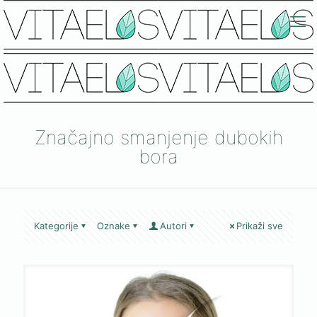
Značajno smanjenje dubokih
bora
Kategorije
Oznake
Autori
Prikaži sve