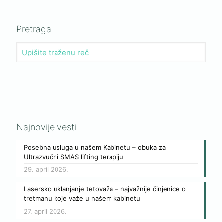
Pretraga
Najnovije vesti
Posebna usluga u našem Kabinetu – obuka za
Ultrazvučni SMAS lifting terapiju
29. april 2026.
Lasersko uklanjanje tetovaža – najvažnije činjenice o
tretmanu koje važe u našem kabinetu
27. april 2026.