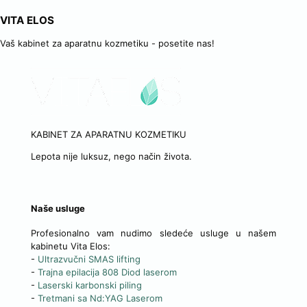
VITA ELOS
Vaš kabinet za aparatnu kozmetiku - posetite nas!
KABINET ZA APARATNU KOZMETIKU
Lepota nije luksuz, nego način života.
Naše usluge
Profesionalno vam nudimo sledeće usluge u našem
kabinetu Vita Elos:
-
Ultrazvučni SMAS lifting
-
Trajna epilacija 808 Diod laserom
-
Laserski karbonski piling
-
Tretmani sa Nd:YAG Laserom