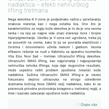
nadlaktica – efekti nehirurškog
lifting tretmana
Nega dekoltea ili V-zone je podjednako važna u sprečavanju
znakova starenja kao i nega ostatka lica. Ono što je
karakteristično za regiju kože dekoltea je to da je ona veoma
tanka i na njoj se najpre vide znaci starenja: bore i brojne
hiperpigmentacije. Ukoliko je V-zona već ugrožena, treba joj
se posvetiti na vreme, kako bi joj se povratila elastičnost i
čvrstina i istovremeno učinila mekom i glatkom. Veoma
efikasno rešenje se nudi u Kabinetu za aparatnu kozmetiku
Vita Elos Novi Sad – tretman Ultrazvučni lifting dekoltea.
Ultrazvučni SMAS lifting, kao najpriznatija i najpopularnija
nehirurška tehnika liftinga, koja daje dugoročne rezultate,
može uspešno rešiti problem opuštene (viseće) kože
nadlaktica. Suština Ultrazvučni SMAS lifting-a je visoko
fokusirano dejstvo ultrazvuka na strogo određenim
dubinama kožnog tkiva (SMAS sloj) nadlaktice, kako bi se
pokrenula prirodna proizvodnja kolagena u tretiranoj regiji, a
time i izazvalo zatezanje opuštene kože nadlaktica.
Čitajte više