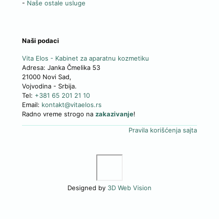
-
Naše ostale usluge
Naši podaci
Vita Elos
-
Kabinet za aparatnu kozmetiku
Adresa:
Janka Čmelika 53
21000
Novi Sad
,
Vojvodina
-
Srbija
.
Tel:
+381 65 201 21 10
Email:
kontakt@vitaelos.rs
Radno vreme strogo na
zakazivanje
!
Pravila korišćenja sajta
Designed by
3D Web Vision