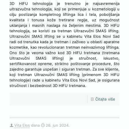
3D HIFU tehnologija je trenutno je najsavremenija
ultrazvučna tehnologija, koji se primenjuje u kozmetologiji u
cilju postizanja kompletnog liftinga lica i tela, poboljšanja
kvaliteta i tonusa kože tretirane regije, uz mogućnost
uklanjanja i masnih naslaga na željenim mestima. 3D HIFU
tehnologija, se koristi za tretman Ultrazvučni SMAS lifting.
Ultrazvučni SMAS lifting se u kabinetu Vita Elos Novi Sad
radi od trenutka kada je tretman i zaživeo u oblasti aparatne
kozmetike, kao revolucionaran tretman neinvazivnog liftinga.
Ono što je veoma važno kod 3D HIFU tretmana (tretmana
Ultrazvučni SMAS lifting) je stručnost, iskustvo,
sertifikovanost opreme, striktno poštovanje procedure, što
zajedno garantuje uspešan i siguran tretman. Za sve klijente,
koji tretman Ultrazvučni SMAS lifting (primenom 3D HIFU
tehnologije) rade u kabinetu Vita Elos Novi Sad, je osigurana
stručnost i bezbednost 3D HIFU tretmana.
Čitajte više
Vita Elos
dana
26. jun 2024.