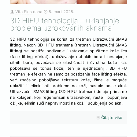
Vita Elos
dana
5. mart 2025.
3D HIFU tehnologija – uklanjanje
problema uzrokovanih aknama
3D HIFU tehnologija se koristi za tretman Ultrazvučni SMAS
lifting. Nakon 3D HIFU tretmana (tretman Ultrazvučni SMAS
lifting) se postiže podizanje i zatezanje opuštene kože lica
(face lifting efekat), ublažavanje dubokih bora i nestajanje
sitnih bora, povećava se elastičnost i čvrstina kože lica,
poboljšava se tonus kože, ten je ujednačeniji. 3D HIFU
tretman je efektan ne samo za postizanje face lifting efekta,
već značajno poboljšava teksturu kože, čime je moguće
ublažiti ili eliminisati probleme na koži, nastale posle akni.
Ultrazvučni SMAS lifting (3D HIFU tretman) deluje primarno
na kolagen, koji regenerisan ultrazvukom, raste i popunjava
ožiljke, eliminišući nepravilnosti na koži i udubljenja od akni.
Čitajte više