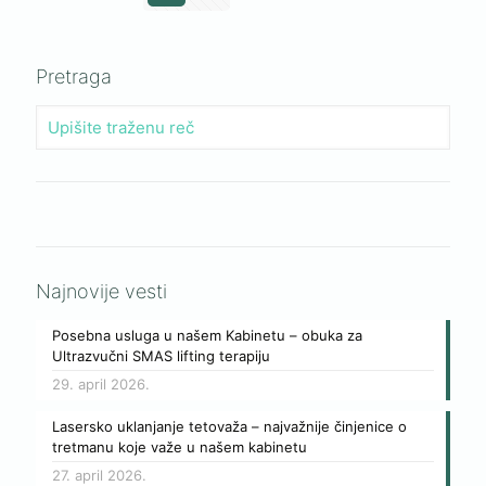
Pretraga
Najnovije vesti
Posebna usluga u našem Kabinetu – obuka za
Ultrazvučni SMAS lifting terapiju
29. april 2026.
Lasersko uklanjanje tetovaža – najvažnije činjenice o
tretmanu koje važe u našem kabinetu
27. april 2026.