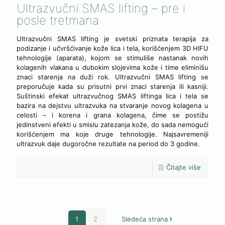
Ultrazvučni SMAS lifting – pre i
posle tretmana
Ultrazvučni SMAS lifting je svetski priznata terapija za
podizanje i učvršćivanje kože lica i tela, korišćenjem 3D HIFU
tehnologije (aparata), kojom se stimuliše nastanak novih
kolagenih vlakana u dubokim slojevima kože i time eliminišu
znaci starenja na duži rok. Ultrazvučni SMAS lifting se
preporučuje kada su prisutni prvi znaci starenja ili kasniji.
Suštinski efekat ultrazvučnog SMAS liftinga lica i tela se
bazira na dejstvu ultrazvuka na stvaranje novog kolagena u
celosti – i korena i grana kolagena, čime se postižu
jedinstveni efekti u smislu zatezanja kože, do sada nemogući
korišćenjem ma koje druge tehnologije. Najsavremeniji
ultrazvuk daje dugoročne rezultate na period do 3 godine.
Čitajte više
1
2
Sledeća strana