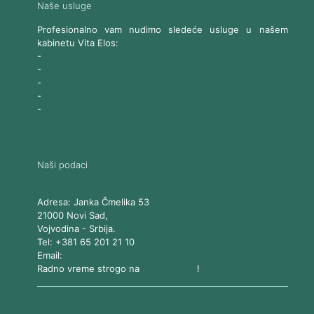
Naše usluge
Profesionalno vam nudimo sledeće usluge u našem
kabinetu Vita Elos:
-
Ultrazvučni SMAS lifting
-
Trajna epilacija 808 Diod laserom
-
Laserski karbonski piling
-
Tretmani sa Nd:YAG Laserom
-
Naše ostale usluge
Naši podaci
Vita Elos
-
Kabinet za aparatnu kozmetiku
Adresa:
Janka Čmelika 53
21000
Novi Sad
,
Vojvodina
-
Srbija
.
Tel:
+381 65 201 21 10
Email:
kontakt@vitaelos.rs
Radno vreme strogo na
zakazivanje
!
Pravila korišćenja sajta