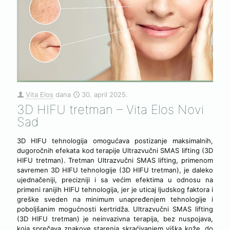
Vita Elos
dana
30. april 2025.
3D HIFU tretman – Vita Elos Novi
Sad
3D HIFU tehnologija omogućava postizanje maksimalnih,
dugoročnih efekata kod terapije Ultrazvučni SMAS lifting (3D
HIFU tretman). Tretman Ultrazvučni SMAS lifting, primenom
savremen 3D HIFU tehnologije (3D HIFU tretman), je daleko
ujednačeniji, precizniji i sa većim efektima u odnosu na
primeni ranijih HIFU tehnologija, jer je uticaj ljudskog faktora i
greške sveden na minimum unapređenjem tehnologije i
poboljšanim mogućnosti kertridža. Ultrazvučni SMAS lifting
(3D HIFU tretman) je neinvazivna terapija, bez nuspojava,
koja sprečava znakove starenja skraćivanjem viška kože, do