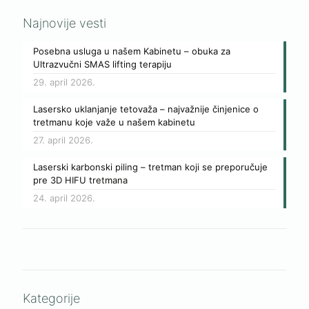
Najnovije vesti
Posebna usluga u našem Kabinetu – obuka za
Ultrazvučni SMAS lifting terapiju
29. april 2026.
Lasersko uklanjanje tetovaža – najvažnije činjenice o
tretmanu koje važe u našem kabinetu
27. april 2026.
Laserski karbonski piling – tretman koji se preporučuje
pre 3D HIFU tretmana
24. april 2026.
Kategorije