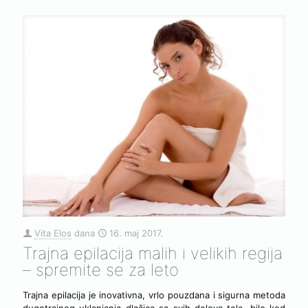
Vita Elos
dana
16. maj 2017.
Trajna epilacija malih i velikih regija
– spremite se za leto
Trajna epilacija je inovativna, vrlo pouzdana i sigurna metoda
dugotrajnog uklanjanja dlačica sa svih delova tela, bilo kod