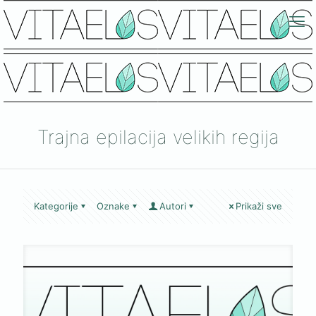
Trajna epilacija velikih regija
Kategorije
Oznake
Autori
Prikaži sve