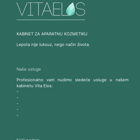
KABINET ZA APARATNU KOZMETIKU
Lepota nije luksuz, nego način života.
Naše usluge
Profesionalno vam nudimo sledeće usluge u našem
kabinetu Vita Elos:
-
Ultrazvučni SMAS lifting
-
Trajna epilacija 808 Diod laserom
-
Laserski karbonski piling
-
Tretmani sa Nd:YAG Laserom
-
Naše ostale usluge
Naši podaci