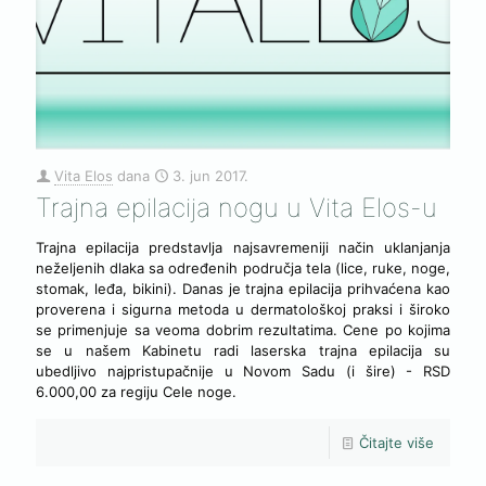
Vita Elos
dana
3. jun 2017.
Trajna epilacija nogu u Vita Elos-u
Trajna epilacija predstavlja najsavremeniji način uklanjanja
neželjenih dlaka sa određenih područja tela (lice, ruke, noge,
stomak, leđa, bikini). Danas je trajna epilacija prihvaćena kao
proverena i sigurna metoda u dermatološkoj praksi i široko
se primenjuje sa veoma dobrim rezultatima. Cene po kojima
se u našem Kabinetu radi laserska trajna epilacija su
ubedljivo najpristupačnije u Novom Sadu (i šire) - RSD
6.000,00 za regiju Cele noge.
Čitajte više