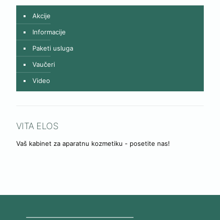
Akcije
Informacije
Paketi usluga
Vaučeri
Video
VITA ELOS
Vaš kabinet za aparatnu kozmetiku - posetite nas!