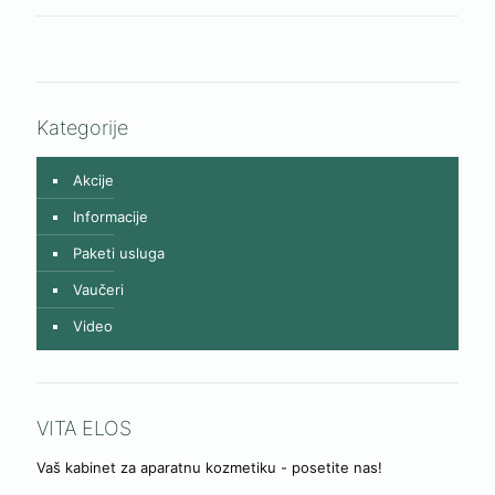
Kategorije
Akcije
Informacije
Paketi usluga
Vaučeri
Video
VITA ELOS
Vaš kabinet za aparatnu kozmetiku - posetite nas!