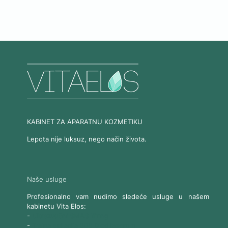
KABINET ZA APARATNU KOZMETIKU
Lepota nije luksuz, nego način života.
Naše usluge
Profesionalno vam nudimo sledeće usluge u našem
kabinetu Vita Elos:
-
Ultrazvučni SMAS lifting
-
Trajna epilacija 808 Diod laserom