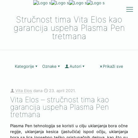
Stručnost tima Vita Elos kao
garancija uspeha Plasma Pen
tretmana
Kategorije
Oznake
Autori
Prikaži sve
[rev_slider Plasma-pen-vest-slider]
Vita Elos
dana
23. april 2021.
Vita Elos – stručnost tima kao
garancija uspeha Plasma Pen
tretmana
Plasma Pen tehnologija se koristi u cilju uklanjanja bora očne
regije, uklanjanja kesica (jastučića) ispod očiju, uklanjanja
bora sa lica (posebno teško pristupačnih delova, kao što su