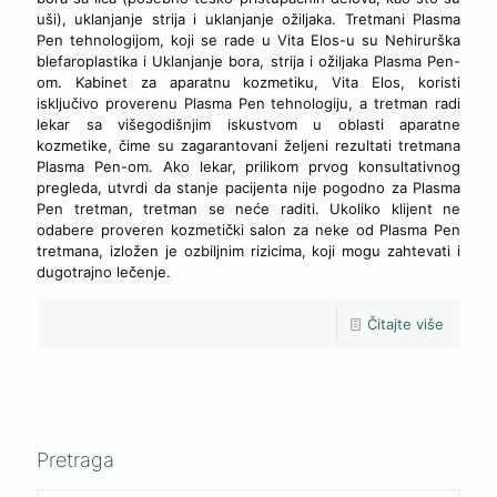
uši), uklanjanje strija i uklanjanje ožiljaka. Tretmani Plasma
Pen tehnologijom, koji se rade u Vita Elos-u su Nehirurška
blefaroplastika i Uklanjanje bora, strija i ožiljaka Plasma Pen-
om. Kabinet za aparatnu kozmetiku, Vita Elos, koristi
isključivo proverenu Plasma Pen tehnologiju, a tretman radi
lekar sa višegodišnjim iskustvom u oblasti aparatne
kozmetike, čime su zagarantovani željeni rezultati tretmana
Plasma Pen-om. Ako lekar, prilikom prvog konsultativnog
pregleda, utvrdi da stanje pacijenta nije pogodno za Plasma
Pen tretman, tretman se neće raditi. Ukoliko klijent ne
odabere proveren kozmetički salon za neke od Plasma Pen
tretmana, izložen je ozbiljnim rizicima, koji mogu zahtevati i
dugotrajno lečenje.
Čitajte više
Pretraga