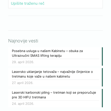
Najnovije vesti
Posebna usluga u našem Kabinetu – obuka za
Ultrazvučni SMAS lifting terapiju
29. april 2026.
Lasersko uklanjanje tetovaža – najvažnije činjenice o
tretmanu koje važe u našem kabinetu
27. april 2026.
Laserski karbonski piling – tretman koji se preporučuje
pre 3D HIFU tretmana
24. april 2026.