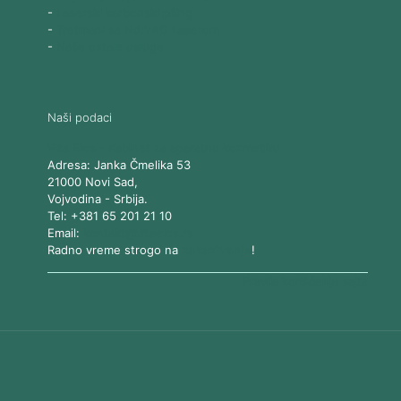
-
Laserski karbonski piling
-
Tretmani sa Nd:YAG Laserom
-
Naše ostale usluge
Naši podaci
Vita Elos
-
Kabinet za aparatnu kozmetiku
Adresa:
Janka Čmelika 53
21000
Novi Sad
,
Vojvodina
-
Srbija
.
Tel:
+381 65 201 21 10
Email:
kontakt@vitaelos.rs
Radno vreme strogo na
zakazivanje
!
Pravila korišćenja sajta