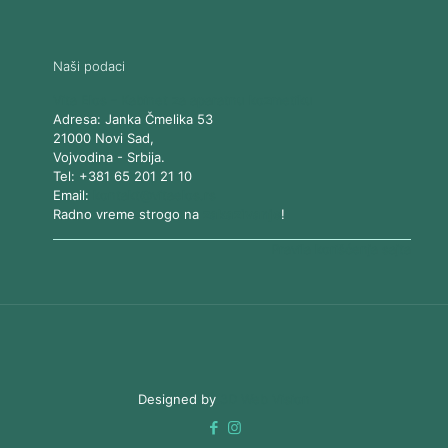
Naši podaci
Vita Elos
-
Kabinet za aparatnu kozmetiku
Adresa:
Janka Čmelika 53
21000
Novi Sad
,
Vojvodina
-
Srbija
.
Tel:
+381 65 201 21 10
Email:
kontakt@vitaelos.rs
Radno vreme strogo na
zakazivanje
!
Pravila korišćenja sajta
Designed by
3D Web Vision