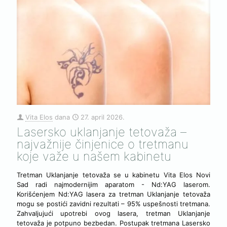
Vita Elos
dana
27. april 2026.
Lasersko uklanjanje tetovaža –
najvažnije činjenice o tretmanu
koje važe u našem kabinetu
Tretman Uklanjanje tetovaža se u kabinetu Vita Elos Novi
Sad radi najmodernijim aparatom - Nd:YAG laserom.
Korišćenjem Nd:YAG lasera za tretman Uklanjanje tetovaža
mogu se postići zavidni rezultati – 95% uspešnosti tretmana.
Zahvaljujući upotrebi ovog lasera, tretman Uklanjanje
tetovaža je potpuno bezbedan. Postupak tretmana Lasersko