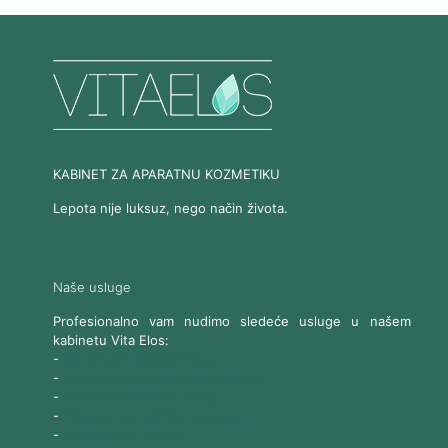
KABINET ZA APARATNU KOZMETIKU
Lepota nije luksuz, nego način života.
Naše usluge
Profesionalno vam nudimo sledeće usluge u našem
kabinetu Vita Elos:
-
Ultrazvučni SMAS lifting
-
Trajna epilacija 808 Diod laserom
-
Laserski karbonski piling
-
Tretmani sa Nd:YAG Laserom
-
Naše ostale usluge