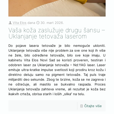
Vita Elos
dana
30. mart 2026.
Vaša koža zaslužuje drugu šansu –
Uklanjanje tetovaža laserom
Do pojave lasera tetovaže je bilo nemoguće ukloniti.
Uklanjanje tetovaža više nije problem za sve one koji ih više
ne žele, bilo određene tetovaže, bilo sve koje imaju. U
kabinetu Vita Elos Novi Sad se koristi proveren, testiran i
odobren laser za Uklanjanje tetovaža – Nd:YAG laser. Laser
emituje ultra-kratke impulse svetlosti koji prodiru kroz kožu i
direktno deluju samo na pigment tetovaže. Taj puls traje
milijarditi deo sekunde. Zbog te brzine, koža se ne zagreva i
ne oštećuje, ali mastilo se bukvalno raspada. Proces
Uklanjanja tetovaža zahteva vreme, ali rezultat je koža bez
ikakvih crteža, obrisa starih i loših „slika“ na telu.
Čitajte više