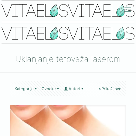
Uklanjanje tetovaža laserom
Kategorije
Oznake
Autori
Prikaži sve