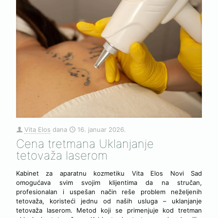
Vita Elos
dana
16. januar 2026.
Cena tretmana Uklanjanje
tetovaža laserom
Kabinet za aparatnu kozmetiku Vita Elos Novi Sad
omogućava svim svojim klijentima da na stručan,
profesionalan i uspešan način reše problem neželjenih
tetovaža, koristeći jednu od naših usluga – uklanjanje
tetovaža laserom. Metod koji se primenjuje kod tretman