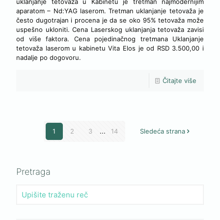
uklanjanje tetovaža u Kabinetu je tretman najmodernijim
aparatom – Nd:YAG laserom. Tretman uklanjanje tetovaža je
često dugotrajan i procena je da se oko 95% tetovaža može
uspešno ukloniti. Cena Laserskog uklanjanja tetovaža zavisi
od više faktora. Cena pojedinačnog tretmana Uklanjanje
tetovaža laserom u kabinetu Vita Elos je od RSD 3.500,00 i
nadalje po dogovoru.
Čitajte više
1
2
3
...
14
Sledeća strana
Pretraga