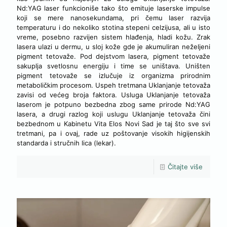
Nd:YAG laser funkcioniše tako što emituje laserske impulse
koji se mere nanosekundama, pri čemu laser razvija
temperaturu i do nekoliko stotina stepeni celzijusa, ali u isto
vreme, posebno razvijen sistem hlađenja, hladi kožu. Zrak
lasera ulazi u dermu, u sloj kože gde je akumuliran neželjeni
pigment tetovaže. Pod dejstvom lasera, pigment tetovaže
sakuplja svetlosnu energiju i time se uništava. Uništen
pigment tetovaže se izlučuje iz organizma prirodnim
metaboličkim procesom. Uspeh tretmana Uklanjanje tetovaža
zavisi od većeg broja faktora. Usluga Uklanjanje tetovaža
laserom je potpuno bezbedna zbog same prirode Nd:YAG
lasera, a drugi razlog koji uslugu Uklanjanje tetovaža čini
bezbednom u Kabinetu Vita Elos Novi Sad je taj što sve svi
tretmani, pa i ovaj, rade uz poštovanje visokih higijenskih
standarda i stručnih lica (lekar).
Čitajte više