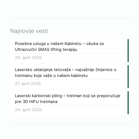
Najnovije vesti
Posebna usluga u našem Kabinetu – obuka za
Ultrazvučni SMAS lifting terapiju
29. april 2026.
Lasersko uklanjanje tetovaža – najvažnije činjenice o
tretmanu koje važe u našem kabinetu
27. april 2026.
Laserski karbonski piling – tretman koji se preporučuje
pre 3D HIFU tretmana
24. april 2026.