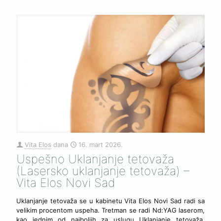
Vita Elos
dana
16. mart 2026.
Uspešno Uklanjanje tetovaža
(Lasersko uklanjanje tetovaža) –
Vita Elos Novi Sad
Uklanjanje tetovaža se u kabinetu Vita Elos Novi Sad radi sa
velikim procentom uspeha. Tretman se radi Nd:YAG laserom,
kao jednim od najboljih za uslugu Uklanjanje tetovaža.