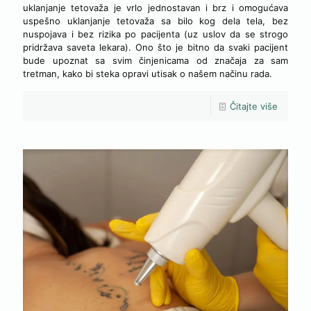
uklanjanje tetovaža je vrlo jednostavan i brz i omogućava
uspešno uklanjanje tetovaža sa bilo kog dela tela, bez
nuspojava i bez rizika po pacijenta (uz uslov da se strogo
pridržava saveta lekara). Ono što je bitno da svaki pacijent
bude upoznat sa svim činjenicama od značaja za sam
tretman, kako bi steka opravi utisak o našem načinu rada.
Čitajte više