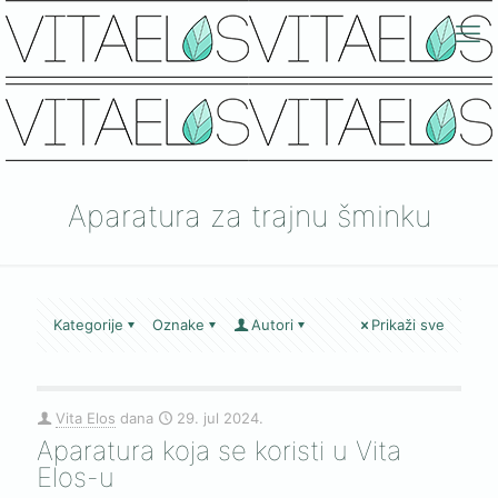
Aparatura za trajnu šminku
Kategorije
Oznake
Autori
Prikaži sve
Vita Elos
dana
29. jul 2024.
Aparatura koja se koristi u Vita
Elos-u