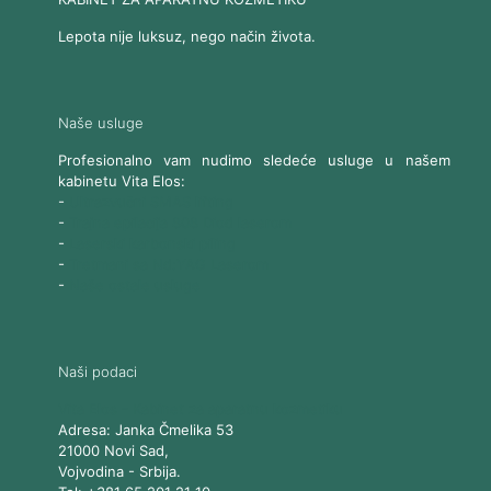
Lepota nije luksuz, nego način života.
Naše usluge
Profesionalno vam nudimo sledeće usluge u našem
kabinetu Vita Elos:
-
Ultrazvučni SMAS lifting
-
Trajna epilacija 808 Diod laserom
-
Laserski karbonski piling
-
Tretmani sa Nd:YAG Laserom
-
Naše ostale usluge
Naši podaci
Vita Elos
-
Kabinet za aparatnu kozmetiku
Adresa:
Janka Čmelika 53
21000
Novi Sad
,
Vojvodina
-
Srbija
.