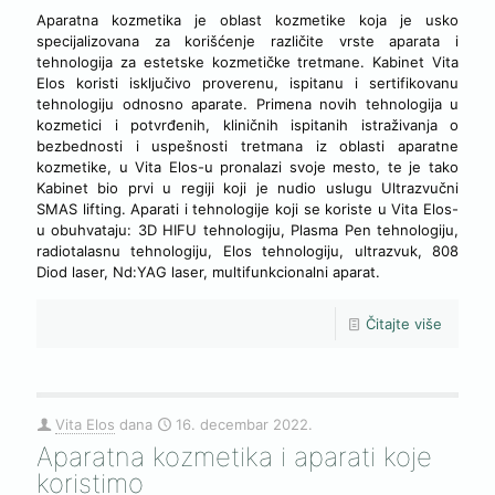
Aparatna kozmetika je oblast kozmetike koja je usko
specijalizovana za korišćenje različite vrste aparata i
tehnologija za estetske kozmetičke tretmane. Kabinet Vita
Elos koristi isključivo proverenu, ispitanu i sertifikovanu
tehnologiju odnosno aparate. Primena novih tehnologija u
kozmetici i potvrđenih, kliničnih ispitanih istraživanja o
bezbednosti i uspešnosti tretmana iz oblasti aparatne
kozmetike, u Vita Elos-u pronalazi svoje mesto, te je tako
Kabinet bio prvi u regiji koji je nudio uslugu Ultrazvučni
SMAS lifting. Aparati i tehnologije koji se koriste u Vita Elos-
u obuhvataju: 3D HIFU tehnologiju, Plasma Pen tehnologiju,
radiotalasnu tehnologiju, Elos tehnologiju, ultrazvuk, 808
Diod laser, Nd:YAG laser, multifunkcionalni aparat.
Čitajte više
Vita Elos
dana
16. decembar 2022.
Aparatna kozmetika i aparati koje
koristimo