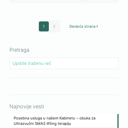
1
2
Sledeća strana
Pretraga
Najnovije vesti
Posebna usluga u našem Kabinetu – obuka za
Ultrazvučni SMAS lifting terapiju