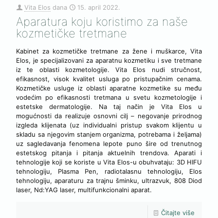
Vita Elos
dana
15. april 2022.
Aparatura koju koristimo za naše
kozmetičke tretmane
Kabinet za kozmetičke tretmane za žene i muškarce, Vita
Elos, je specijalizovani za aparatnu kozmetiku i sve tretmane
iz te oblasti kozmetologije. Vita Elos nudi stručnost,
efikasnost, visok kvalitet usluga po pristupačnim cenama.
Kozmetičke usluge iz oblasti aparatne kozmetike su među
vodećim po efikasnosti tretmana u svetu kozmetologije i
estetske dermatologije. Na taj način je Vita Elos u
mogućnosti da realizuje osnovni cilj – negovanje prirodnog
izgleda klijenata (uz individualni pristup svakom klijentu u
skladu sa njegovim stanjem organizma, potrebama i željama)
uz sagledavanja fenomena lepote puno šire od trenutnog
estetskog pitanja i pitanja aktuelnih trendova. Aparati i
tehnologije koji se koriste u Vita Elos-u obuhvataju: 3D HIFU
tehnologiju, Plasma Pen, radiotalasnu tehnologiju, Elos
tehnologiju, aparaturu za trajnu šminku, ultrazvuk, 808 Diod
laser, Nd:YAG laser, multifunkcionalni aparat.
Čitajte više