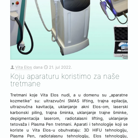
Vita Elos
dana
21. jul 2022.
Koju aparaturu koristimo za naše
tretmane
Tretmani koje Vita Elos nudi, a u domenu su „aparatne
kozmetike“ su: ultrazvučni SMAS lifting, trajna epilacija,
ultrazvučna kavitacija, uklanjanje akni Elos-om, laserski
karbonski piling, trajna šminka, uklanjanje trajne šminke,
depigmentacija laserom, radiotalasni lifting, uklanjanje
tetovaža i Plasma Pen tretmani. Aparati i tehnologije koji se
koriste u Vita Elos-u obuhvataju: 3D HIFU tehnologiju,
Plasma Pen, radiotalasnu tehnologiju, Elos tehnologiju,