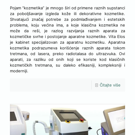
Pojam “kozmetika” je mnogo širi od primene raznih supstanci
za poboljšavanje izgleda kože ili dekorativne kozmetike.
Shvatajući značaj potrebe za podmlađivanjem i estetskih
problema, koju većina ima, a koje klasična kozmetika ne
može da reši, je razlog razvijanja raznih aparata za
kozmetičke svrhe i postojanje aparatne kozmetike. Vita Elos
je kabinet specijalizovan za aparatnu kozmetiku. Aparatna
kozmetika podrazumeva korišćenje raznih aparata tokom
tretmana, od lasera, preko radiotalasa do ultrazvuka. Ovi
aparati, za razliku od onih koji se koriste kod klasičnih
kozmetičkih tretmana, su daleko efikasniji, kompleksniji i
moderniji.
Čitajte više