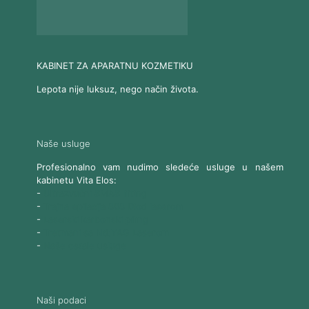
KABINET ZA APARATNU KOZMETIKU
Lepota nije luksuz, nego način života.
Naše usluge
Profesionalno vam nudimo sledeće usluge u našem
kabinetu Vita Elos:
-
Ultrazvučni SMAS lifting
-
Trajna epilacija 808 Diod laserom
-
Laserski karbonski piling
-
Tretmani sa Nd:YAG Laserom
-
Naše ostale usluge
Naši podaci