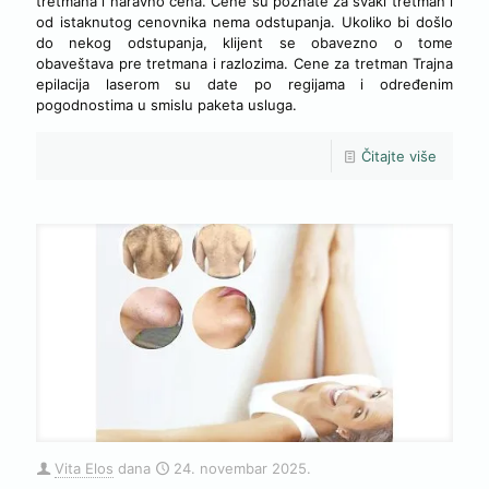
tretmana i naravno cena. Cene su poznate za svaki tretman i
od istaknutog cenovnika nema odstupanja. Ukoliko bi došlo
do nekog odstupanja, klijent se obavezno o tome
obaveštava pre tretmana i razlozima. Cene za tretman Trajna
epilacija laserom su date po regijama i određenim
pogodnostima u smislu paketa usluga.
Čitajte više
Vita Elos
dana
24. novembar 2025.