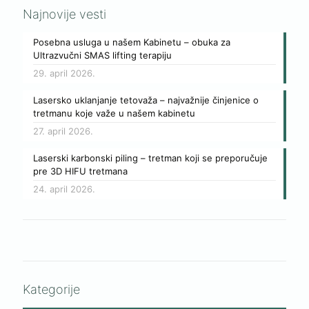
Najnovije vesti
Posebna usluga u našem Kabinetu – obuka za
Ultrazvučni SMAS lifting terapiju
29. april 2026.
Lasersko uklanjanje tetovaža – najvažnije činjenice o
tretmanu koje važe u našem kabinetu
27. april 2026.
Laserski karbonski piling – tretman koji se preporučuje
pre 3D HIFU tretmana
24. april 2026.
Kategorije