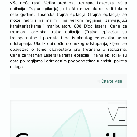
više neće rasti. Velika prednost tretmana Laserska trajna
epilacija (Trajna epilacija) je ta što može da se radi tokom
cele godine. Laserska trajna epilacija (Trajna epilacija) se
može raditi i na malim i na velikim regijama, zahvaljujući
karakteristikama i manipulatoru 808 Diod lasera. Cene za
tretman Laserska trajna epilacija (Trajna epilacija) su
transparentne i poznate i od istaknutog cenovnika nema
odstupanja. Ukoliko bi došlo do nekog odstupanja, klijent se
obavezno o tome obaveštava pre tretmana o razlozima.
Cene za tretman Laserska trajna epilacija (Trajna epilacija) su
date po regijama i određenim pogodnostima u smislu paketa
usluga.
Čitajte više