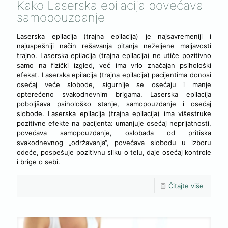
Kako Laserska epilacija povećava
samopouzdanje
Laserska epilacija (trajna epilacija) je najsavremeniji i
najuspešniji način rešavanja pitanja neželjene maljavosti
trajno. Laserska epilacija (trajna epilacija) ne utiče pozitivno
samo na fizički izgled, već ima vrlo značajan psihološki
efekat. Laserska epilacija (trajna epilacija) pacijentima donosi
osećaj veće slobode, sigurnije se osećaju i manje
opterećeno svakodnevnim brigama. Laserska epilacija
poboljšava psihološko stanje, samopouzdanje i osećaj
slobode. Laserska epilacija (trajna epilacija) ima višestruke
pozitivne efekte na pacijenta: umanjuje osećaj neprijatnosti,
povećava samopouzdanje, oslobađa od pritiska
svakodnevnog „održavanja“, povećava slobodu u izboru
odeće, pospešuje pozitivnu sliku o telu, daje osećaj kontrole
i brige o sebi.
Čitajte više