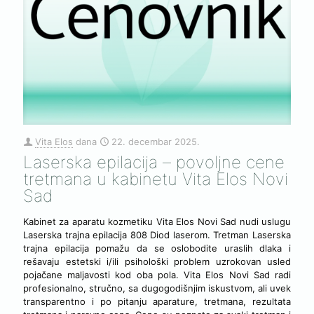
Vita Elos
dana
22. decembar 2025.
Laserska epilacija – povoljne cene
tretmana u kabinetu Vita Elos Novi
Sad
Kabinet za aparatu kozmetiku Vita Elos Novi Sad nudi uslugu
Laserska trajna epilacija 808 Diod laserom. Tretman Laserska
trajna epilacija pomažu da se oslobodite uraslih dlaka i
rešavaju estetski i/ili psihološki problem uzrokovan usled
pojačane maljavosti kod oba pola. Vita Elos Novi Sad radi
profesionalno, stručno, sa dugogodišnjim iskustvom, ali uvek
transparentno i po pitanju aparature, tretmana, rezultata