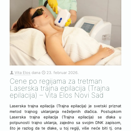
Vita Elos
dana
23. februar 2026.
Cene po regijama za tretman
Laserska trajna epilacija (Trajna
epilacija) – Vita Elos Novi Sad
Laserska trajna epilacija (Trajna epilacija) je svetski priznat
metod trajnog uklanjanja neželjenih dlačica. Postupkom
Laserska trajna epilacija (Trajna epilacija) se dlaka u
potpunosti trajno uklanja, zajedno sa svojim DNK zapisom,
što je razlog da te dlake, u toj regiji, više neće biti tj. ona