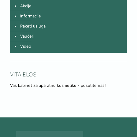
Akcije
Informacije
Paketi usluga
Vaučeri
Video
VITA ELOS
Vaš kabinet za aparatnu kozmetiku - posetite nas!