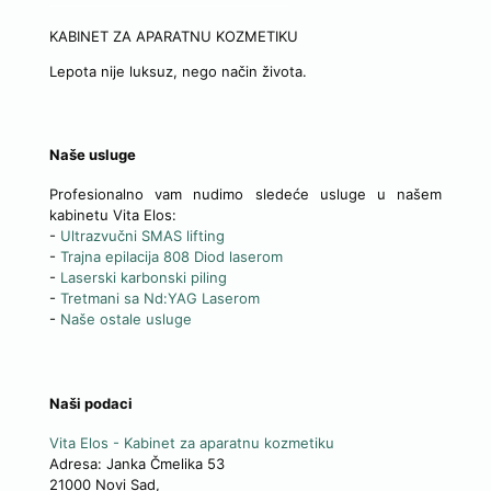
KABINET ZA APARATNU KOZMETIKU
Lepota nije luksuz, nego način života.
Naše usluge
Profesionalno vam nudimo sledeće usluge u našem
kabinetu Vita Elos:
-
Ultrazvučni SMAS lifting
-
Trajna epilacija 808 Diod laserom
-
Laserski karbonski piling
-
Tretmani sa Nd:YAG Laserom
-
Naše ostale usluge
Naši podaci
Vita Elos
-
Kabinet za aparatnu kozmetiku
Adresa:
Janka Čmelika 53
21000
Novi Sad
,