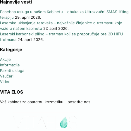
Najnovije vesti
Posebna usluga u našem Kabinetu – obuka za Ultrazvučni SMAS lifting
terapiju
29. april 2026.
Lasersko uklanjanje tetovaža – najvažnije činjenice o tretmanu koje
važe u našem kabinetu
27. april 2026.
Laserski karbonski piling – tretman koji se preporučuje pre 3D HIFU
tretmana
24. april 2026.
Kategorije
Akcije
Informacije
Paketi usluga
Vaučeri
Video
VITA ELOS
Vaš kabinet za aparatnu kozmetiku - posetite nas!