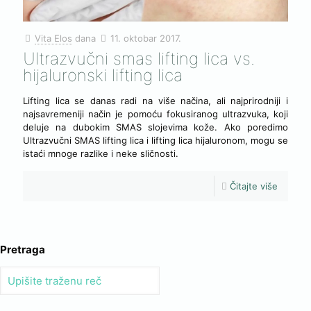
Vita Elos
dana
11. oktobar 2017.
Ultrazvučni smas lifting lica vs.
hijaluronski lifting lica
Lifting lica se danas radi na više načina, ali najprirodniji i
najsavremeniji način je pomoću fokusiranog ultrazvuka, koji
deluje na dubokim SMAS slojevima kože. Ako poredimo
Ultrazvučni SMAS lifting lica i lifting lica hijaluronom, mogu se
istaći mnoge razlike i neke sličnosti.
Čitajte više
Pretraga