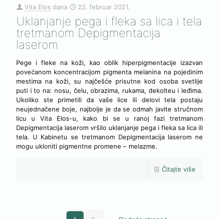
Vita Elos
dana
22. februar 2021.
Uklanjanje pega i fleka sa lica i tela
tretmanom Depigmentacija
laserom
Pege i fleke na koži, kao oblik hiperpigmentacije izazvan
povećanom koncentracijom pigmenta melanina na pojedinim
mestima na koži, su najčešće prisutne kod osoba svetlije
puti i to na: nosu, čelu, obrazima, rukama, dekolteu i leđima.
Ukoliko ste primetili da vaše lice ili delovi tela postaju
neujednačene boje, najbolje je da se odmah javite stručnom
licu u Vita Elos-u, kako bi se u ranoj fazi tretmanom
Depigmentacija laserom vršilo uklanjanje pega i fleka sa lica ili
tela. U Kabinetu se tretmanom Depigmentacija laserom ne
mogu ukloniti pigmentne promene – melazme.
Čitajte više