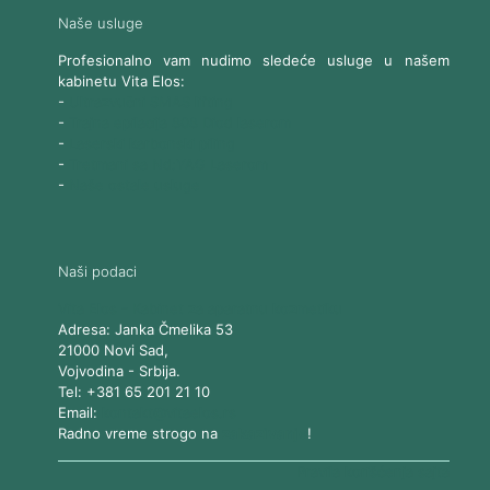
Naše usluge
Profesionalno vam nudimo sledeće usluge u našem
kabinetu Vita Elos:
-
Ultrazvučni SMAS lifting
-
Trajna epilacija 808 Diod laserom
-
Laserski karbonski piling
-
Tretmani sa Nd:YAG Laserom
-
Naše ostale usluge
Naši podaci
Vita Elos
-
Kabinet za aparatnu kozmetiku
Adresa:
Janka Čmelika 53
21000
Novi Sad
,
Vojvodina
-
Srbija
.
Tel:
+381 65 201 21 10
Email:
kontakt@vitaelos.rs
Radno vreme strogo na
zakazivanje
!
Pravila korišćenja sajta