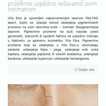
probleme uspešno rešavamo ovim
tretmanom
Vita Elos je opremljen najsavremenijim laserom (Nd:YAG
laser), kojim se obavlja metod uklanjanja pigmentiranih
promena na svim delovima kože – tretman Depigmentacija
laserom. Pigmentne promene na koži nastale usled
genetskih, starosnih ili spoljnih faktora se uspešno tretiraju
u Kabinetu za aparatnu kozmetiku Vita Elos. Pigmentne
promene koje se uklanjanju u Vita Elos-u obuhvataju
sledeće: uklanjanje fleka i pega, uklanjanje svih vrsta
kapilara, uklanjanje papiloma ili visećih bradavica, uklanjanje
keratoza, uklanjanje kuperoza i uklanjanje hemangioma.
Čitajte više