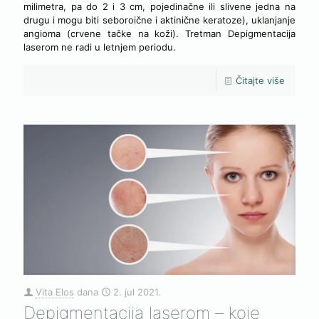
milimetra, pa do 2 i 3 cm, pojedinačne ili slivene jedna na
drugu i mogu biti seboroične i aktinične keratoze), uklanjanje
angioma (crvene tačke na koži). Tretman Depigmentacija
laserom ne radi u letnjem periodu.
Čitajte više
Vita Elos
dana
2. jul 2021.
Depigmentacija laserom – koje