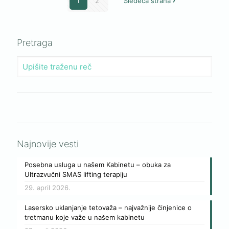
1
2
Sledeća strana
Pretraga
Najnovije vesti
Posebna usluga u našem Kabinetu – obuka za
Ultrazvučni SMAS lifting terapiju
29. april 2026.
Lasersko uklanjanje tetovaža – najvažnije činjenice o
tretmanu koje važe u našem kabinetu