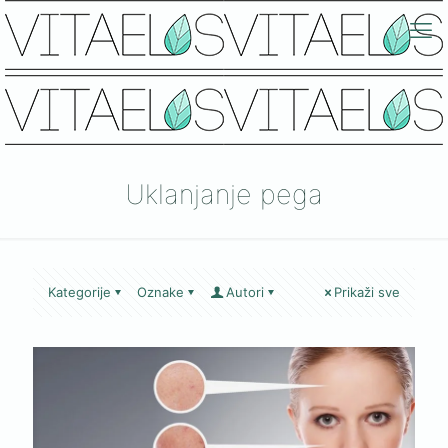
Uklanjanje pega
Kategorije
Oznake
Autori
Prikaži sve