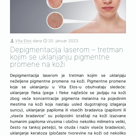
Vita Elos
dana
20. januar 2023.
Depigmentacija laserom – tretman
kojim se uklanjanju pigmentne
promene na koži
Depigmentacija laserom je tretman kojim se uklanjaju
neželjene pigmentne promene na koži. Pigmentne promene
koje se uklanjanju u Vita Elos-u obuhvataju sledeće:
uklanjanje fleka (pege i fleke najčešće se javljaju na koži
zbog veće koncentracije pigmenta melanina na pojedinim
mestima na koži koja nastaju usled dugotrajnog izlaganja
suncu), uklanjanje papiloma ili visećih bradavica (papilomi ili
„viseće bradavice“ su polipoidni izraštaji na koži izazvane
humanim papiloma virusima i obično nekoliko milimetra veliki,
često na tankoj peteljci, te otuda i naziv viseće bradavice),
uklanjanje keratoza (pločaste tvorevine na koži od nekoliko