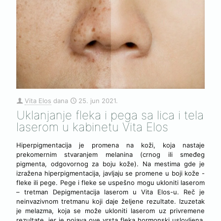
Vita Elos
dana
25. jun 2021.
Uklanjanje fleka i pega sa lica i tela
laserom u kabinetu Vita Elos
Hiperpigmentacija je promena na koži, koja nastaje
prekomernim stvaranjem melanina (crnog ili smeđeg
pigmenta, odgovornog za boju kože). Na mestima gde je
izražena hiperpigmentacija, javljaju se promene u boji kože -
fleke ili pege. Pege i fleke se uspešno mogu ukloniti laserom
– tretman Depigmentacija laserom u Vita Elos-u. Reč je
neinvazivnom tretmanu koji daje željene rezultate. Izuzetak
je melazma, koja se može ukloniti laserom uz privremene
rezultate, jer je pojava ove vrsta fleka hormonski uslovljena.