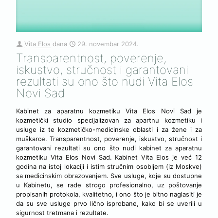
Vita Elos
dana
29. novembar 2024.
Transparentnost, poverenje,
iskustvo, stručnost i garantovani
rezultati su ono što nudi Vita Elos
Novi Sad
Kabinet za aparatnu kozmetiku Vita Elos Novi Sad je
kozmetički studio specijalizovan za apartnu kozmetiku i
usluge iz te kozmetičko-medicinske oblasti i za žene i za
muškarce. Transparentnost, poverenje, iskustvo, stručnost i
garantovani rezultati su ono što nudi kabinet za aparatnu
kozmetiku Vita Elos Novi Sad. Kabinet Vita Elos je već 12
godina na istoj lokaciji i istim stručnim osobljem (iz Moskve)
sa medicinskim obrazovanjem. Sve usluge, koje su dostupne
u Kabinetu, se rade strogo profesionalno, uz poštovanje
propisanih protokola, kvalitetno, i ono što je bitno naglasiti je
da su sve usluge prvo lično isprobane, kako bi se uverili u
sigurnost tretmana i rezultate.