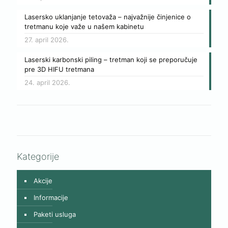
Lasersko uklanjanje tetovaža – najvažnije činjenice o
tretmanu koje važe u našem kabinetu
27. april 2026.
Laserski karbonski piling – tretman koji se preporučuje
pre 3D HIFU tretmana
24. april 2026.
Kategorije
Akcije
Informacije
Paketi usluga