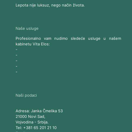
Lepota nije luksuz, nego način života.
Naše usluge
Profesionalno vam nudimo sledeće usluge u našem
kabinetu Vita Elos:
-
Ultrazvučni SMAS lifting
-
Trajna epilacija 808 Diod laserom
-
Laserski karbonski piling
-
Tretmani sa Nd:YAG Laserom
-
Naše ostale usluge
Naši podaci
Vita Elos
-
Kabinet za aparatnu kozmetiku
Adresa:
Janka Čmelika 53
21000
Novi Sad
,
Vojvodina
-
Srbija
.
Tel:
+381 65 201 21 10