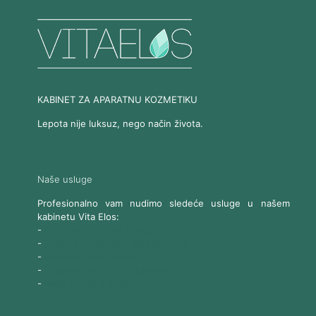
KABINET ZA APARATNU KOZMETIKU
Lepota nije luksuz, nego način života.
Naše usluge
Profesionalno vam nudimo sledeće usluge u našem
kabinetu Vita Elos:
-
Ultrazvučni SMAS lifting
-
Trajna epilacija 808 Diod laserom
-
Laserski karbonski piling
-
Tretmani sa Nd:YAG Laserom
-
Naše ostale usluge