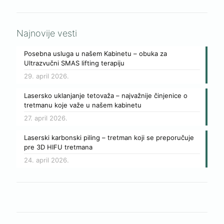
Najnovije vesti
Posebna usluga u našem Kabinetu – obuka za
Ultrazvučni SMAS lifting terapiju
29. april 2026.
Lasersko uklanjanje tetovaža – najvažnije činjenice o
tretmanu koje važe u našem kabinetu
27. april 2026.
Laserski karbonski piling – tretman koji se preporučuje
pre 3D HIFU tretmana
24. april 2026.