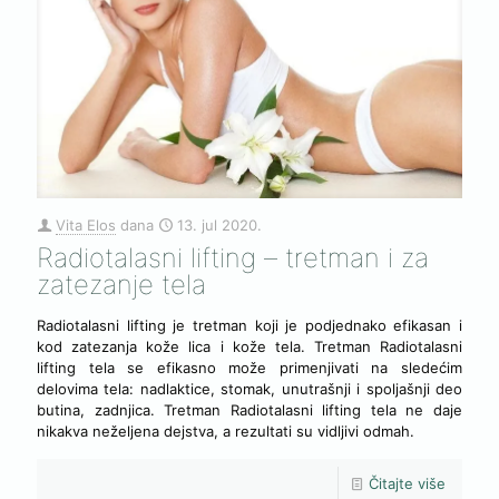
Vita Elos
dana
13. jul 2020.
Radiotalasni lifting – tretman i za
zatezanje tela
Radiotalasni lifting je tretman koji je podjednako efikasan i
kod zatezanja kože lica i kože tela. Tretman Radiotalasni
lifting tela se efikasno može primenjivati na sledećim
delovima tela: nadlaktice, stomak, unutrašnji i spoljašnji deo
butina, zadnjica. Tretman Radiotalasni lifting tela ne daje
nikakva neželjena dejstva, a rezultati su vidljivi odmah.
Čitajte više