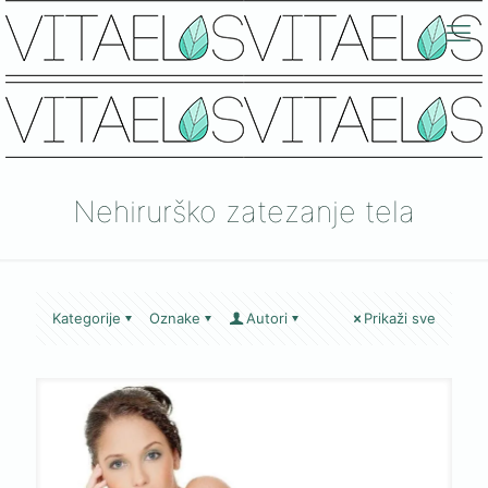
Nehirurško zatezanje tela
Kategorije
Oznake
Autori
Prikaži sve