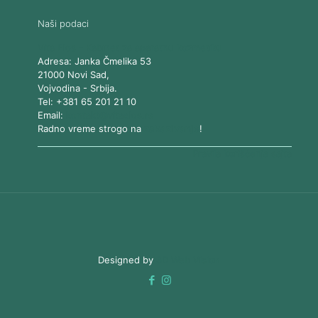
Naši podaci
Vita Elos
-
Kabinet za aparatnu kozmetiku
Adresa:
Janka Čmelika 53
21000
Novi Sad
,
Vojvodina
-
Srbija
.
Tel:
+381 65 201 21 10
Email:
kontakt@vitaelos.rs
Radno vreme strogo na
zakazivanje
!
Pravila korišćenja sajta
Designed by
3D Web Vision