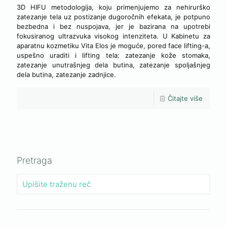
3D HIFU metodologija, koju primenjujemo za nehirurško
zatezanje tela uz postizanje dugoročnih efekata, je potpuno
bezbedna i bez nuspojava, jer je bazirana na upotrebi
fokusiranog ultrazvuka visokog intenziteta. U Kabinetu za
aparatnu kozmetiku Vita Elos je moguće, pored face lifting-a,
uspešno uraditi i lifting tela: zatezanje kože stomaka,
zatezanje unutrašnjeg dela butina, zatezanje spoljašnjeg
dela butina, zatezanje zadnjice.
Čitajte više
Pretraga