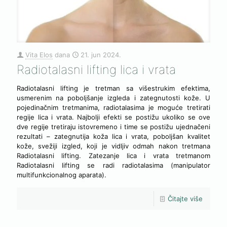
Vita Elos
dana
21. jun 2024.
Radiotalasni lifting lica i vrata
Radiotalasni lifting je tretman sa višestrukim efektima,
usmerenim na poboljšanje izgleda i zategnutosti kože. U
pojedinačnim tretmanima, radiotalasima je moguće tretirati
regije lica i vrata. Najbolji efekti se postižu ukoliko se ove
dve regije tretiraju istovremeno i time se postižu ujednačeni
rezultati – zategnutija koža lica i vrata, poboljšan kvalitet
kože, svežiji izgled, koji je vidljiv odmah nakon tretmana
Radiotalasni lifting. Zatezanje lica i vrata tretmanom
Radiotalasni lifting se radi radiotalasima (manipulator
multifunkcionalnog aparata).
Čitajte više