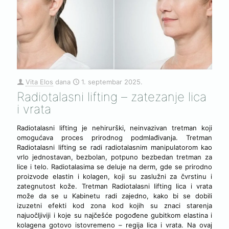
Vita Elos
dana
1. septembar 2025.
Radiotalasni lifting – zatezanje lica
i vrata
Radiotalasni lifting je nehirurški, neinvazivan tretman koji
omogućava proces prirodnog podmlađivanja. Tretman
Radiotalasni lifting se radi radiotalasnim manipulatorom kao
vrlo jednostavan, bezbolan, potpuno bezbedan tretman za
lice i telo. Radiotalasima se deluje na derm, gde se prirodno
proizvode elastin i kolagen, koji su zaslužni za čvrstinu i
zategnutost kože. Tretman Radiotalasni lifting lica i vrata
može da se u Kabinetu radi zajedno, kako bi se dobili
izuzetni efekti kod zona kod kojih su znaci starenja
najuočljiviji i koje su najčešće pogođene gubitkom elastina i
kolagena gotovo istovremeno – regija lica i vrata. Na ovaj