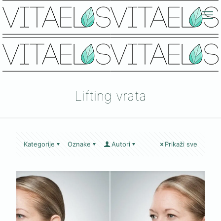
Lifting vrata
Kategorije
Oznake
Autori
Prikaži sve