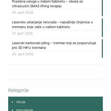
Posebna usluga u našem Kabinetu – obuka za
Ultrazvučni SMAS lifting terapiju
29. april 2026.
Lasersko uklanjanje tetovaža – najvažnije činjenice o
tretmanu koje važe u našem kabinetu
27. april 2026.
Laserski karbonski piling – tretman koji se preporučuje
pre 3D HIFU tretmana
24. april 2026.
Kategorije
Akcije
Informacije