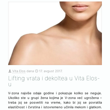
Vita Elos
dana
17. avgust 2017.
Lifting vrata i dekoltea u Vita Elos-
u
V-zona najviše odaje godine i pokazuje koliko se neguje.
Ukoliko ste u grupi žena kojima je V-zona već ugrožena –
treba joj se posvetiti na vreme, kako bi joj se povratila
elastičnost i čvrstina i istovremeno učinila mekom i glatkom.