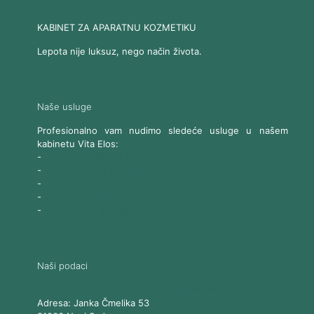
KABINET ZA APARATNU KOZMETIKU
Lepota nije luksuz, nego način života.
Naše usluge
Profesionalno vam nudimo sledeće usluge u našem
kabinetu Vita Elos:
-
Ultrazvučni SMAS lifting
-
Trajna epilacija 808 Diod laserom
-
Laserski karbonski piling
-
Tretmani sa Nd:YAG Laserom
-
Naše ostale usluge
Naši podaci
Vita Elos
-
Kabinet za aparatnu kozmetiku
Adresa:
Janka Čmelika 53