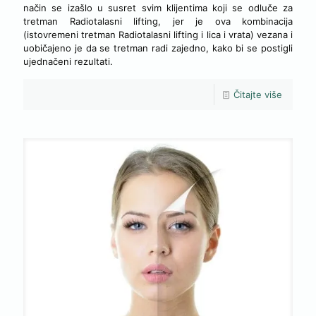
način se izašlo u susret svim klijentima koji se odluče za
tretman Radiotalasni lifting, jer je ova kombinacija
(istovremeni tretman Radiotalasni lifting i lica i vrata) vezana i
uobičajeno je da se tretman radi zajedno, kako bi se postigli
ujednačeni rezultati.
Čitajte više