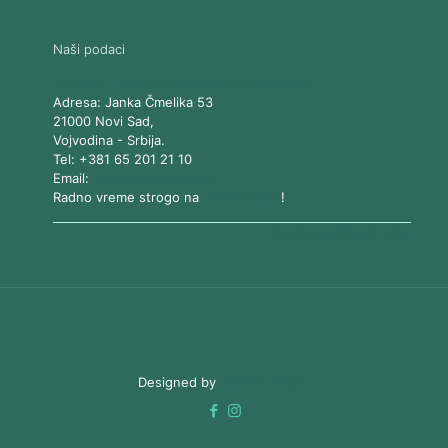
Naši podaci
Vita Elos
-
Kabinet za aparatnu kozmetiku
Adresa:
Janka Čmelika 53
21000
Novi Sad
,
Vojvodina
-
Srbija
.
Tel:
+381 65 201 21 10
Email:
kontakt@vitaelos.rs
Radno vreme strogo na
zakazivanje
!
Pravila korišćenja sajta
Designed by
3D Web Vision