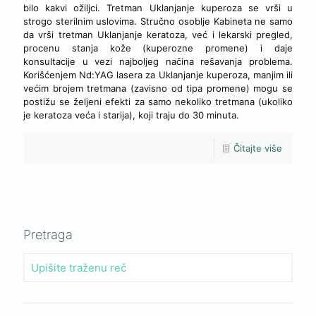
bilo kakvi ožiljci. Tretman Uklanjanje kuperoza se vrši u
strogo sterilnim uslovima. Stručno osoblje Kabineta ne samo
da vrši tretman Uklanjanje keratoza, već i lekarski pregled,
procenu stanja kože (kuperozne promene) i daje
konsultacije u vezi najboljeg načina rešavanja problema.
Korišćenjem Nd:YAG lasera za Uklanjanje kuperoza, manjim ili
većim brojem tretmana (zavisno od tipa promene) mogu se
postižu se željeni efekti za samo nekoliko tretmana (ukoliko
je keratoza veća i starija), koji traju do 30 minuta.
Čitajte više
Pretraga