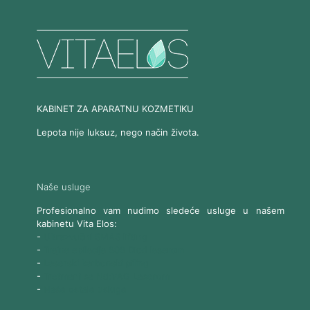
KABINET ZA APARATNU KOZMETIKU
Lepota nije luksuz, nego način života.
Naše usluge
Profesionalno vam nudimo sledeće usluge u našem
kabinetu Vita Elos:
-
Ultrazvučni SMAS lifting
-
Trajna epilacija 808 Diod laserom
-
Laserski karbonski piling
-
Tretmani sa Nd:YAG Laserom
-
Naše ostale usluge