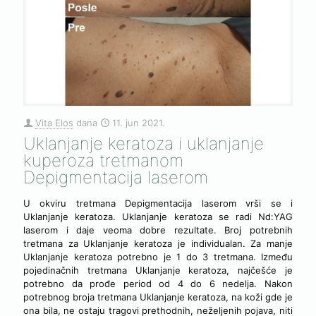
Vita Elos
dana
11. jun 2021.
Uklanjanje keratoza i uklanjanje
kuperoza tretmanom
Depigmentacija laserom
U okviru tretmana Depigmentacija laserom vrši se i
Uklanjanje keratoza. Uklanjanje keratoza se radi Nd:YAG
laserom i daje veoma dobre rezultate. Broj potrebnih
tretmana za Uklanjanje keratoza je individualan. Za manje
Uklanjanje keratoza potrebno je 1 do 3 tretmana. Između
pojedinačnih tretmana Uklanjanje keratoza, najčešće je
potrebno da prođe period od 4 do 6 nedelja. Nakon
potrebnog broja tretmana Uklanjanje keratoza, na koži gde je
ona bila, ne ostaju tragovi prethodnih, neželjenih pojava, niti