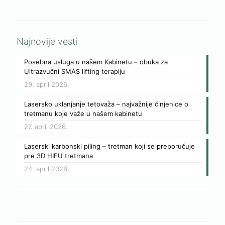
Najnovije vesti
Posebna usluga u našem Kabinetu – obuka za
Ultrazvučni SMAS lifting terapiju
29. april 2026.
Lasersko uklanjanje tetovaža – najvažnije činjenice o
tretmanu koje važe u našem kabinetu
27. april 2026.
Laserski karbonski piling – tretman koji se preporučuje
pre 3D HIFU tretmana
24. april 2026.