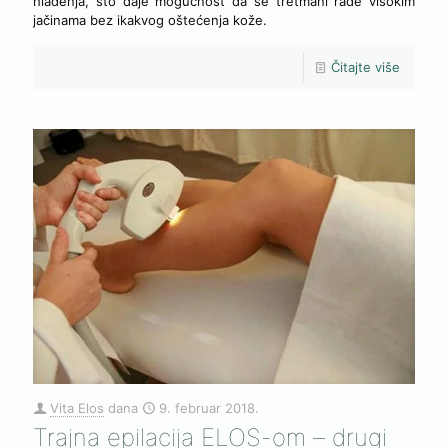
hlađenja, što daje mogućnost da se tretmani rade visokim
jačinama bez ikakvog oštećenja kože.
Čitajte više
Vita Elos
dana
9. februar 2018.
Trajna epilacija ELOS-om – drugi