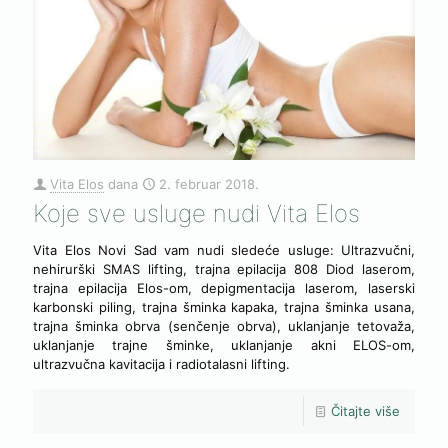
Vita Elos
dana
2. februar 2018.
Koje sve usluge nudi Vita Elos
Vita Elos Novi Sad vam nudi sledeće usluge: Ultrazvučni,
nehirurški SMAS lifting, trajna epilacija 808 Diod laserom,
trajna epilacija Elos-om, depigmentacija laserom, laserski
karbonski piling, trajna šminka kapaka, trajna šminka usana,
trajna šminka obrva (senčenje obrva), uklanjanje tetovaža,
uklanjanje trajne šminke, uklanjanje akni ELOS-om,
ultrazvučna kavitacija i radiotalasni lifting.
Čitajte više