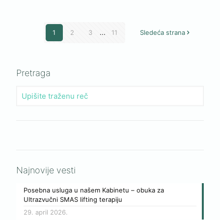
1
2
3
...
11
Sledeća strana
Pretraga
Najnovije vesti
Posebna usluga u našem Kabinetu – obuka za
Ultrazvučni SMAS lifting terapiju
29. april 2026.