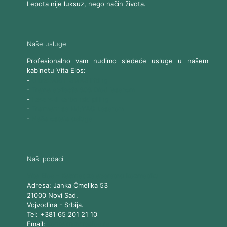
Lepota nije luksuz, nego način života.
Naše usluge
Profesionalno vam nudimo sledeće usluge u našem
kabinetu Vita Elos:
-
Ultrazvučni SMAS lifting
-
Trajna epilacija 808 Diod laserom
-
Laserski karbonski piling
-
Tretmani sa Nd:YAG Laserom
-
Naše ostale usluge
Naši podaci
Vita Elos
-
Kabinet za aparatnu kozmetiku
Adresa:
Janka Čmelika 53
21000
Novi Sad
,
Vojvodina
-
Srbija
.
Tel:
+381 65 201 21 10
Email:
kontakt@vitaelos.rs