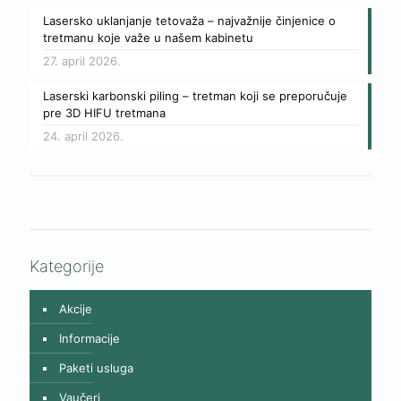
Lasersko uklanjanje tetovaža – najvažnije činjenice o
tretmanu koje važe u našem kabinetu
27. april 2026.
Laserski karbonski piling – tretman koji se preporučuje
pre 3D HIFU tretmana
24. april 2026.
Kategorije
Akcije
Informacije
Paketi usluga
Vaučeri