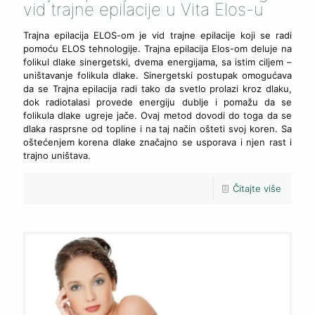
vid trajne epilacije u Vita Elos-u
Trajna epilacija ELOS-om je vid trajne epilacije koji se radi
pomoću ELOS tehnologije. Trajna epilacija Elos-om deluje na
folikul dlake sinergetski, dvema energijama, sa istim ciljem –
uništavanje folikula dlake. Sinergetski postupak omogućava
da se Trajna epilacija radi tako da svetlo prolazi kroz dlaku,
dok radiotalasi provede energiju dublje i pomažu da se
folikula dlake ugreje jače. Ovaj metod dovodi do toga da se
dlaka rasprsne od topline i na taj način ošteti svoj koren. Sa
oštećenjem korena dlake značajno se usporava i njen rast i
trajno uništava.
Čitajte više