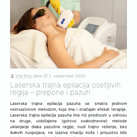
Vita Elos
dana
2. septembar 2024.
Laserska trajna epilacija osetljivih
regija – prepone i pazuh
Laserska trajna epilacija pazuha se smatra jedinom
neinvazivnom metodom, koja ima i značajan efekat terapije.
Laserska trajna epilacija pazuha ima niz prednosti u odnosu
na druge, uobičajene (gotovo svakodnevne) metode
uklanjanje dlaka pazušne regije; nudi trajno rešenje, bez
ikakvih nuspojava, ne izaziva iritaciju kože i prisustvo bilo