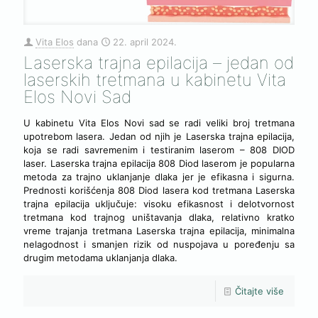
Vita Elos
dana
22. april 2024.
Laserska trajna epilacija – jedan od
laserskih tretmana u kabinetu Vita
Elos Novi Sad
U kabinetu Vita Elos Novi sad se radi veliki broj tretmana
upotrebom lasera. Jedan od njih je Laserska trajna epilacija,
koja se radi savremenim i testiranim laserom – 808 DIOD
laser. Laserska trajna epilacija 808 Diod laserom je popularna
metoda za trajno uklanjanje dlaka jer je efikasna i sigurna.
Prednosti korišćenja 808 Diod lasera kod tretmana Laserska
trajna epilacija uključuje: visoku efikasnost i delotvornost
tretmana kod trajnog uništavanja dlaka, relativno kratko
vreme trajanja tretmana Laserska trajna epilacija, minimalna
nelagodnost i smanjen rizik od nuspojava u poređenju sa
drugim metodama uklanjanja dlaka.
Čitajte više