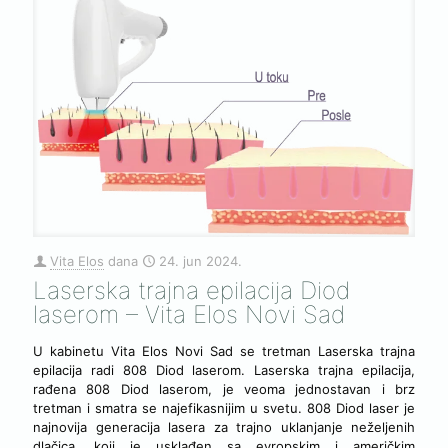
Vita Elos
dana
24. jun 2024.
Laserska trajna epilacija Diod
laserom – Vita Elos Novi Sad
U kabinetu Vita Elos Novi Sad se tretman Laserska trajna
epilacija radi 808 Diod laserom. Laserska trajna epilacija,
rađena 808 Diod laserom, je veoma jednostavan i brz
tretman i smatra se najefikasnijim u svetu. 808 Diod laser je
najnovija generacija lasera za trajno uklanjanje neželjenih
dlačica, koji je usklađen sa evropskim i američkim