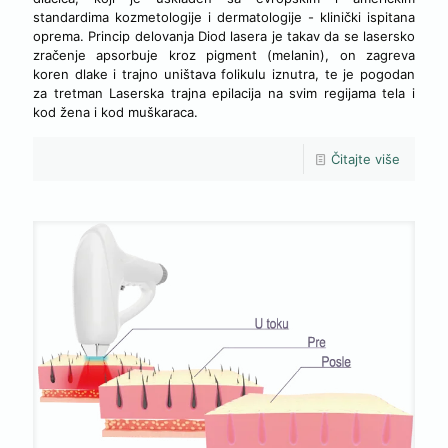
standardima kozmetologije i dermatologije - klinički ispitana
oprema. Princip delovanja Diod lasera je takav da se lasersko
zračenje apsorbuje kroz pigment (melanin), on zagreva
koren dlake i trajno uništava folikulu iznutra, te je pogodan
za tretman Laserska trajna epilacija na svim regijama tela i
kod žena i kod muškaraca.
Čitajte više