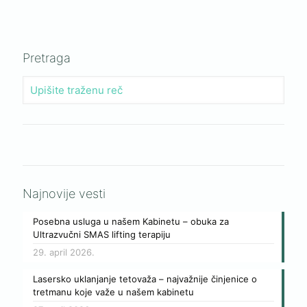
Pretraga
Najnovije vesti
Posebna usluga u našem Kabinetu – obuka za
Ultrazvučni SMAS lifting terapiju
29. april 2026.
Lasersko uklanjanje tetovaža – najvažnije činjenice o
tretmanu koje važe u našem kabinetu