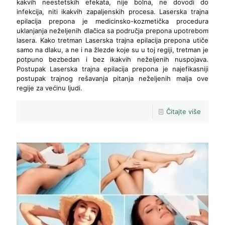
kakvih neestetskih efekata, nije bolna, ne dovodi do
infekcija, niti ikakvih zapaljenskih procesa. Laserska trajna
epilacija prepona je medicinsko-kozmetička procedura
uklanjanja neželjenih dlačica sa područja prepona upotrebom
lasera. Kako tretman Laserska trajna epilacija prepona utiče
samo na dlaku, a ne i na žlezde koje su u toj regiji, tretman je
potpuno bezbedan i bez ikakvih neželjenih nuspojava.
Postupak Laserska trajna epilacija prepona je najefikasniji
postupak trajnog rešavanja pitanja neželjenih malja ove
regije za većinu ljudi.
Čitajte više