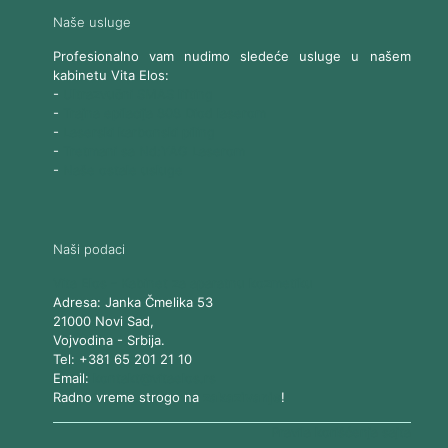
Naše usluge
Profesionalno vam nudimo sledeće usluge u našem
kabinetu Vita Elos:
-
Ultrazvučni SMAS lifting
-
Trajna epilacija 808 Diod laserom
-
Laserski karbonski piling
-
Tretmani sa Nd:YAG Laserom
-
Naše ostale usluge
Naši podaci
Vita Elos
-
Kabinet za aparatnu kozmetiku
Adresa:
Janka Čmelika 53
21000
Novi Sad
,
Vojvodina
-
Srbija
.
Tel:
+381 65 201 21 10
Email:
kontakt@vitaelos.rs
Radno vreme strogo na
zakazivanje
!
Pravila korišćenja sajta