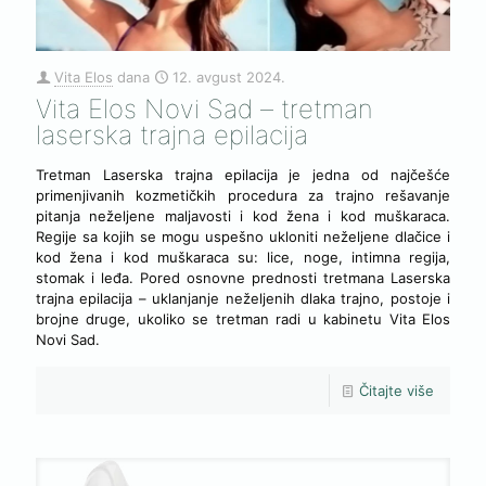
Vita Elos
dana
12. avgust 2024.
Vita Elos Novi Sad – tretman
laserska trajna epilacija
Tretman Laserska trajna epilacija je jedna od najčešće
primenjivanih kozmetičkih procedura za trajno rešavanje
pitanja neželjene maljavosti i kod žena i kod muškaraca.
Regije sa kojih se mogu uspešno ukloniti neželjene dlačice i
kod žena i kod muškaraca su: lice, noge, intimna regija,
stomak i leđa. Pored osnovne prednosti tretmana Laserska
trajna epilacija – uklanjanje neželjenih dlaka trajno, postoje i
brojne druge, ukoliko se tretman radi u kabinetu Vita Elos
Novi Sad.
Čitajte više