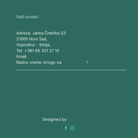
Naši podaci
Vita Elos
-
Kabinet za aparatnu kozmetiku
Adresa:
Janka Čmelika 53
21000
Novi Sad
,
Vojvodina
-
Srbija
.
Tel:
+381 65 201 21 10
Email:
kontakt@vitaelos.rs
Radno vreme strogo na
zakazivanje
!
Pravila korišćenja sajta
Designed by
3D Web Vision