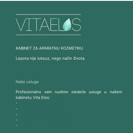
KABINET ZA APARATNU KOZMETIKU
Lepota nije luksuz, nego način života.
Naše usluge
Profesionalno vam nudimo sledeće usluge u našem
kabinetu Vita Elos:
-
Ultrazvučni SMAS lifting
-
Trajna epilacija 808 Diod laserom
-
Laserski karbonski piling
-
Tretmani sa Nd:YAG Laserom
-
Naše ostale usluge