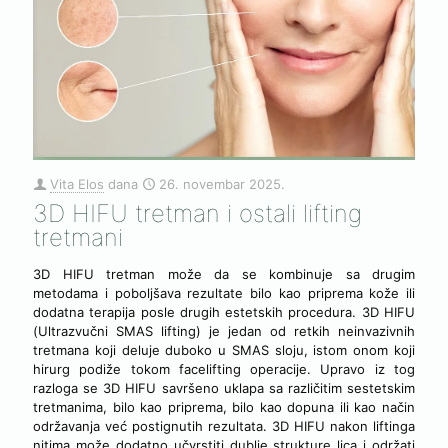
Vita Elos
dana
26. novembar 2025.
3D HIFU tretman i ostali lifting
tretmani
3D HIFU tretman može da se kombinuje sa drugim
metodama i poboljšava rezultate bilo kao priprema kože ili
dodatna terapija posle drugih estetskih procedura. 3D HIFU
(Ultrazvučni SMAS lifting) je jedan od retkih neinvazivnih
tretmana koji deluje duboko u SMAS sloju, istom onom koji
hirurg podiže tokom facelifting operacije. Upravo iz tog
razloga se 3D HIFU savršeno uklapa sa različitim sestetskim
tretmanima, bilo kao priprema, bilo kao dopuna ili kao način
održavanja već postignutih rezultata. 3D HIFU nakon liftinga
nitima može dodatno učvrstiti dublje strukture lica i održati