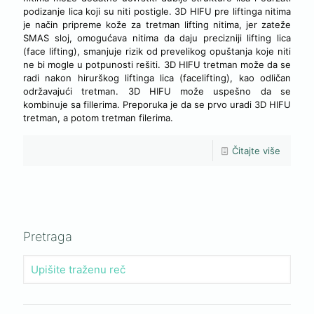
podizanje lica koji su niti postigle. 3D HIFU pre liftinga nitima
je način pripreme kože za tretman lifting nitima, jer zateže
SMAS sloj, omogućava nitima da daju precizniji lifting lica
(face lifting), smanjuje rizik od prevelikog opuštanja koje niti
ne bi mogle u potpunosti rešiti. 3D HIFU tretman može da se
radi nakon hirurškog liftinga lica (facelifting), kao odličan
održavajući tretman. 3D HIFU može uspešno da se
kombinuje sa fillerima. Preporuka je da se prvo uradi 3D HIFU
tretman, a potom tretman filerima.
Čitajte više
Pretraga