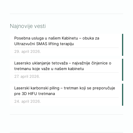
Najnovije vesti
Posebna usluga u našem Kabinetu – obuka za
Ultrazvučni SMAS lifting terapiju
29. april 2026.
Lasersko uklanjanje tetovaža – najvažnije činjenice o
tretmanu koje važe u našem kabinetu
27. april 2026.
Laserski karbonski piling – tretman koji se preporučuje
pre 3D HIFU tretmana
24. april 2026.