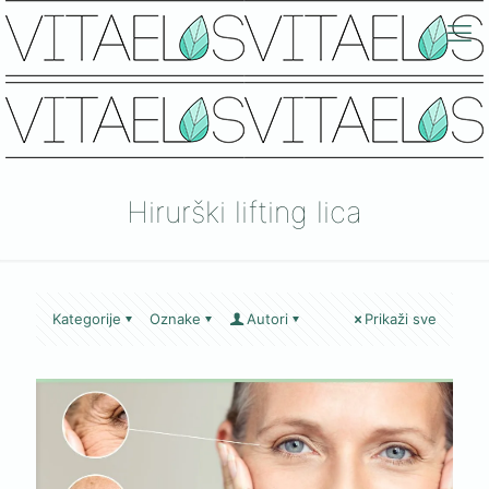
Hirurški lifting lica
Kategorije
Oznake
Autori
Prikaži sve