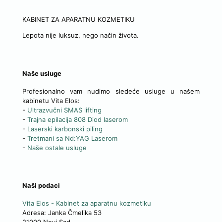
KABINET ZA APARATNU KOZMETIKU
Lepota nije luksuz, nego način života.
Naše usluge
Profesionalno vam nudimo sledeće usluge u našem
kabinetu Vita Elos:
-
Ultrazvučni SMAS lifting
-
Trajna epilacija 808 Diod laserom
-
Laserski karbonski piling
-
Tretmani sa Nd:YAG Laserom
-
Naše ostale usluge
Naši podaci
Vita Elos
-
Kabinet za aparatnu kozmetiku
Adresa:
Janka Čmelika 53