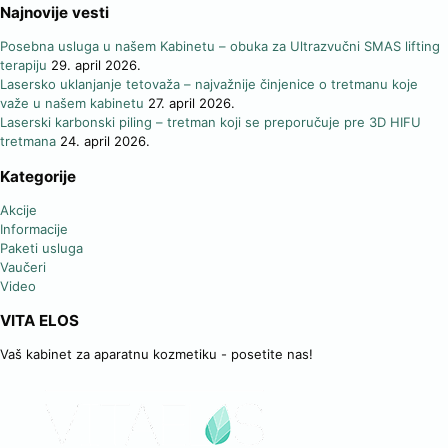
Najnovije vesti
Posebna usluga u našem Kabinetu – obuka za Ultrazvučni SMAS lifting
terapiju
29. april 2026.
Lasersko uklanjanje tetovaža – najvažnije činjenice o tretmanu koje
važe u našem kabinetu
27. april 2026.
Laserski karbonski piling – tretman koji se preporučuje pre 3D HIFU
tretmana
24. april 2026.
Kategorije
Akcije
Informacije
Paketi usluga
Vaučeri
Video
VITA ELOS
Vaš kabinet za aparatnu kozmetiku - posetite nas!