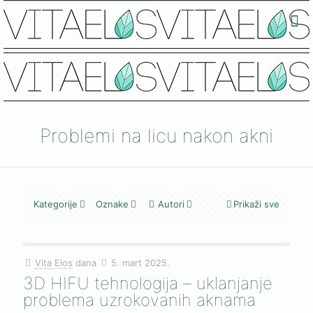
Problemi na licu nakon akni
Kategorije
Oznake
Autori
Prikaži sve
Vita Elos
dana
5. mart 2025.
3D HIFU tehnologija – uklanjanje
problema uzrokovanih aknama