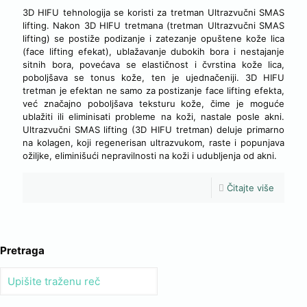
3D HIFU tehnologija se koristi za tretman Ultrazvučni SMAS
lifting. Nakon 3D HIFU tretmana (tretman Ultrazvučni SMAS
lifting) se postiže podizanje i zatezanje opuštene kože lica
(face lifting efekat), ublažavanje dubokih bora i nestajanje
sitnih bora, povećava se elastičnost i čvrstina kože lica,
poboljšava se tonus kože, ten je ujednačeniji. 3D HIFU
tretman je efektan ne samo za postizanje face lifting efekta,
već značajno poboljšava teksturu kože, čime je moguće
ublažiti ili eliminisati probleme na koži, nastale posle akni.
Ultrazvučni SMAS lifting (3D HIFU tretman) deluje primarno
na kolagen, koji regenerisan ultrazvukom, raste i popunjava
ožiljke, eliminišući nepravilnosti na koži i udubljenja od akni.
Čitajte više
Pretraga