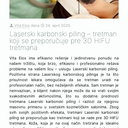
Vita Elos
dana
24. april 2026.
Laserski karbonski piling – tretman
koji se preporučuje pre 3D HIFU
tretmana
Vita Elos ima efikasno rešenje i jedinstvenu ponudu na
našem tržištu, koja brzo, efikasno i profesionalno rešava
probleme na vašem licu – uslugu Laserski karbonski piling.
Pozitivna strana Laserskog karbonskog pilinga je ta što
prisutnost lekara omogućava da se tretman uradi na
profesionalan način, bez neželjenih efekata. Sam tretman je
neinvazivan, a klijent nakon njega može da se vrati svojim
svakodnevnim aktivnostima, što su dodatne prednosti
tretmana Laserski karbonski piling i razlozi za njegovu
masovnu primenu u svetskim kozmetičkim salonima. Zbog
svih svojih pozitivnih efekata, tretmani Laserski karbonski
piling se preporučuje kao tretmani koji se rade pre 3D HIFU
tretmana. Koža, koja je na ovaj način tretirana je idealno