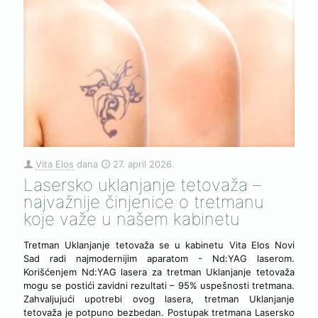
Vita Elos
dana
27. april 2026.
Lasersko uklanjanje tetovaža –
najvažnije činjenice o tretmanu
koje važe u našem kabinetu
Tretman Uklanjanje tetovaža se u kabinetu Vita Elos Novi
Sad radi najmodernijim aparatom - Nd:YAG laserom.
Korišćenjem Nd:YAG lasera za tretman Uklanjanje tetovaža
mogu se postići zavidni rezultati – 95% uspešnosti tretmana.
Zahvaljujući upotrebi ovog lasera, tretman Uklanjanje
tetovaža je potpuno bezbedan. Postupak tretmana Lasersko