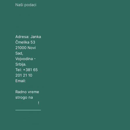
Naši podaci
Vita Elos
-
Kabinet za
aparatnu
kozmetiku
Adresa:
Janka
Čmelika 53
21000
Novi
Sad
,
Vojvodina
-
Srbija
.
Tel:
+381 65
201 21 10
Email:
kontakt@vitaelos.rs
Radno vreme
strogo na
zakazivanje
!
Pravila
korišćenja
sajta