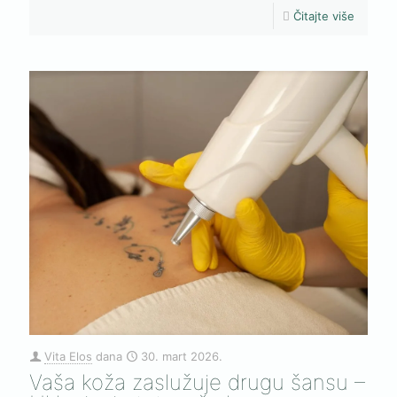
Čitajte više
Vita Elos
dana
30. mart 2026.
Vaša koža zaslužuje drugu šansu –