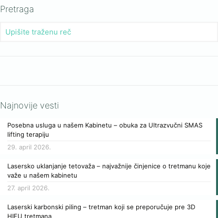
Pretraga
Najnovije vesti
Posebna usluga u našem Kabinetu – obuka za Ultrazvučni SMAS
lifting terapiju
29. april 2026.
Lasersko uklanjanje tetovaža – najvažnije činjenice o tretmanu koje
važe u našem kabinetu
27. april 2026.
Laserski karbonski piling – tretman koji se preporučuje pre 3D
HIFU tretmana