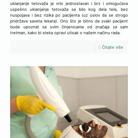
uklanjanje tetovaža je vrlo jednostavan i brz i omogućava
uspešno uklanjanje tetovaža sa bilo kog dela tela, bez
nuspojava i bez rizika po pacijenta (uz uslov da se strogo
pridržava saveta lekara). Ono što je bitno da svaki pacijent
bude upoznat sa svim činjenicama od značaja za sam
tretman, kako bi steka opravi utisak o našem načinu rada.
Čitajte više