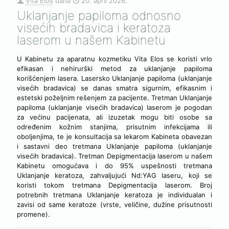
Vita Elos
dana
20. april 2026.
Uklanjanje papiloma odnosno
visećih bradavica i keratoza
laserom u našem Kabinetu
U Kabinetu za aparatnu kozmetiku Vita Elos se koristi vrlo
efikasan i nehirurški metod za uklanjanje papiloma
korišćenjem lasera. Lasersko Uklanjanje papiloma (uklanjanje
visećih bradavica) se danas smatra sigurnim, efikasnim i
estetski poželjnim rešenjem za pacijente. Tretman Uklanjanje
papiloma (uklanjanje visećih bradavica) laserom je pogodan
za većinu pacijenata, ali izuzetak mogu biti osobe sa
određenim kožnim stanjima, prisutnim infekcijama ili
oboljenjima, te je konsultacija sa lekarom Kabineta obavezan
i sastavni deo tretmana Uklanjanje papiloma (uklanjanje
visećih bradavica). Tretman Depigmentacija laserom u našem
Kabinetu omogućava i do 95% uspešnosti tretmana
Uklanjanje keratoza, zahvaljujući Nd:YAG laseru, koji se
koristi tokom tretmana Depigmentacija laserom. Broj
potrebnih tretmana Uklanjanje keratoza je individualan i
zavisi od same keratoze (vrste, veličine, dužine prisutnosti
promene).