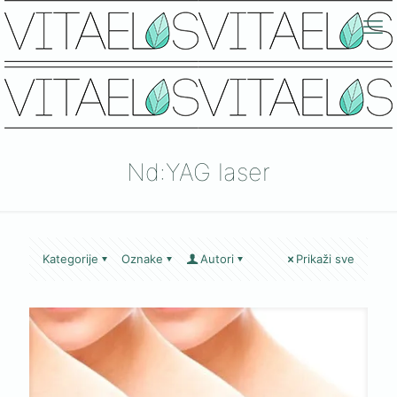
Nd:YAG laser
Kategorije
Oznake
Autori
Prikaži sve