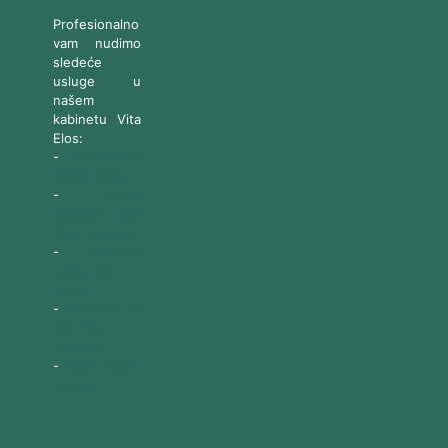
Profesionalno
vam nudimo
sledeće
usluge u
našem
kabinetu Vita
Elos:
-
Ultrazvučni
SMAS lifting
-
Trajna
epilacija 808
Diod laserom
-
Laserski
karbonski
piling
-
Tretmani sa
Nd:YAG
Laserom
-
Naše ostale
usluge