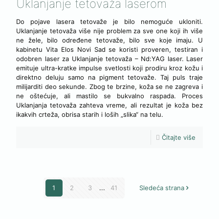
Uklanjanje tetovaža laserom
Do pojave lasera tetovaže je bilo nemoguće ukloniti.
Uklanjanje tetovaža više nije problem za sve one koji ih više
ne žele, bilo određene tetovaže, bilo sve koje imaju. U
kabinetu Vita Elos Novi Sad se koristi proveren, testiran i
odobren laser za Uklanjanje tetovaža – Nd:YAG laser. Laser
emituje ultra-kratke impulse svetlosti koji prodiru kroz kožu i
direktno deluju samo na pigment tetovaže. Taj puls traje
milijarditi deo sekunde. Zbog te brzine, koža se ne zagreva i
ne oštećuje, ali mastilo se bukvalno raspada. Proces
Uklanjanja tetovaža zahteva vreme, ali rezultat je koža bez
ikakvih crteža, obrisa starih i loših „slika“ na telu.
Čitajte više
1
2
3
...
41
Sledeća strana