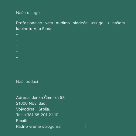
Naše usluge
Profesionalno vam nudimo sledeće usluge u našem
kabinetu Vita Elos:
-
Ultrazvučni SMAS lifting
-
Trajna epilacija 808 Diod laserom
-
Laserski karbonski piling
-
Tretmani sa Nd:YAG Laserom
-
Naše ostale usluge
Naši podaci
Vita Elos
-
Kabinet za aparatnu kozmetiku
Adresa:
Janka Čmelika 53
21000
Novi Sad
,
Vojvodina
-
Srbija
.
Tel:
+381 65 201 21 10
Email:
kontakt@vitaelos.rs
Radno vreme strogo na
zakazivanje
!