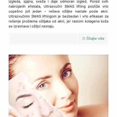
izgleda, sjajna, sveža i daje odmoran izgled. Pored svih
nabrojanih efekata, Ultrazvučni SMAS lifting postiže vrlo
uspešno još jedan – rešava ožiljke nastale posle akni.
Ultrazvučnim SMAS liftingom je bezbedan i vrlo efikasan za
rešenje problema ožiljaka od akni, jer rastom kolagena koža
se izravnava i ožiljci nestaju.
Čitajte više