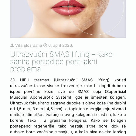
Vita Elos
dana
6. april 2026.
Ultrazvučni SMAS lifting – kako
sanira posledice post-akni
problema
3D HIFU tretman (Ultrazvučni SMAS lifting) koristi
ultrazvučne talase visoke frekvencije kako bi doprli duboko
ispod površine kože, sve do SMAS sloja (Superficial
Muscular Aponeurotic System), gde je smešten kolagen.
Ultrazvuk fokusirano zagreva duboke slojeve kože (na dubini
od 1,5 mm, 3 mm i 4,5 mm), a toplotna energija koju stvara i
emituje stimuliše stvaranje novog kolagena i elastina, kako u
korenu, tako i u granama kolagena. Kako se kolagen
postepeno regeneriše, tako nestaju sitne bore, dok se
duboke bore značajno smanjuju, a koža biva daleko lepšeg