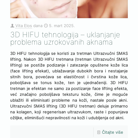
Vita Elos
dana
5. mart 2025.
3D HIFU tehnologija – uklanjanje
problema uzrokovanih aknama
3D HIFU tehnologija se koristi za tretman Ultrazvučni SMAS
lifting. Nakon 3D HIFU tretmana (tretman Ultrazvučni SMAS
lifting) se postiže podizanje i zatezanje opuštene kože lica
(face lifting efekat), ublažavanje dubokih bora i nestajanje
sitnih bora, povećava se elastičnost i čvrstina kože lica,
poboljšava se tonus kože, ten je ujednačeniji. 3D HIFU
tretman je efektan ne samo za postizanje face lifting efekta,
već značajno poboljšava teksturu kože, čime je moguće
ublažiti ili eliminisati probleme na koži, nastale posle akni.
Ultrazvučni SMAS lifting (3D HIFU tretman) deluje primarno
na kolagen, koji regenerisan ultrazvukom, raste i popunjava
ožiljke, eliminišući nepravilnosti na koži i udubljenja od akni.
Čitajte više