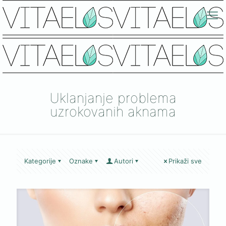
Uklanjanje problema
uzrokovanih aknama
Kategorije
Oznake
Autori
Prikaži sve