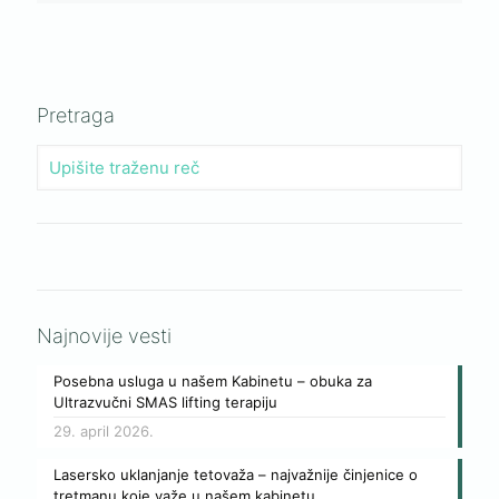
Pretraga
Najnovije vesti
Posebna usluga u našem Kabinetu – obuka za
Ultrazvučni SMAS lifting terapiju
29. april 2026.
Lasersko uklanjanje tetovaža – najvažnije činjenice o
tretmanu koje važe u našem kabinetu