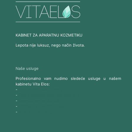
KABINET ZA APARATNU KOZMETIKU
Lepota nije luksuz, nego način života.
Naše usluge
Profesionalno vam nudimo sledeće usluge u našem
kabinetu Vita Elos:
-
Ultrazvučni SMAS lifting
-
Trajna epilacija 808 Diod laserom
-
Laserski karbonski piling
-
Tretmani sa Nd:YAG Laserom
-
Naše ostale usluge