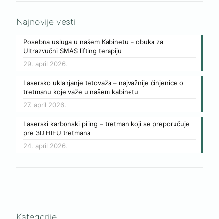
Najnovije vesti
Posebna usluga u našem Kabinetu – obuka za
Ultrazvučni SMAS lifting terapiju
29. april 2026.
Lasersko uklanjanje tetovaža – najvažnije činjenice o
tretmanu koje važe u našem kabinetu
27. april 2026.
Laserski karbonski piling – tretman koji se preporučuje
pre 3D HIFU tretmana
24. april 2026.
Kategorije