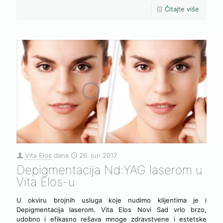
Čitajte više
Vita Elos
dana
26. jun 2017.
Depigmentacija Nd:YAG laserom u
Vita Elos-u
U okviru brojnih usluga koje nudimo klijentima je i
Depigmentacija laserom. Vita Elos Novi Sad vrlo brzo,
udobno i efikasno rešava mnoge zdravstvene i estetske