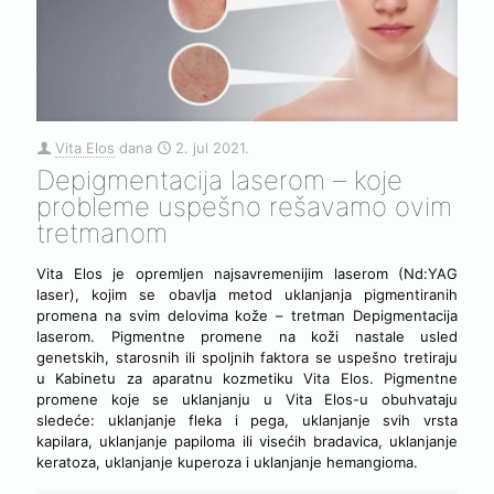
Vita Elos
dana
2. jul 2021.
Depigmentacija laserom – koje
probleme uspešno rešavamo ovim
tretmanom
Vita Elos je opremljen najsavremenijim laserom (Nd:YAG
laser), kojim se obavlja metod uklanjanja pigmentiranih
promena na svim delovima kože – tretman Depigmentacija
laserom. Pigmentne promene na koži nastale usled
genetskih, starosnih ili spoljnih faktora se uspešno tretiraju
u Kabinetu za aparatnu kozmetiku Vita Elos. Pigmentne
promene koje se uklanjanju u Vita Elos-u obuhvataju
sledeće: uklanjanje fleka i pega, uklanjanje svih vrsta
kapilara, uklanjanje papiloma ili visećih bradavica, uklanjanje
keratoza, uklanjanje kuperoza i uklanjanje hemangioma.