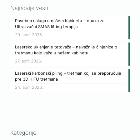
Najnovije vesti
Posebna usluga u našem Kabinetu – obuka za
Ultrazvučni SMAS lifting terapiju
29. april 2026.
Lasersko uklanjanje tetovaža – najvažnije činjenice o
tretmanu koje važe u našem kabinetu
27. april 2026.
Laserski karbonski piling – tretman koji se preporučuje
pre 3D HIFU tretmana
24. april 2026.
Kategorije