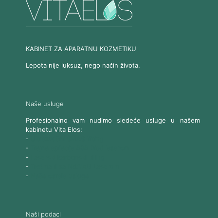
KABINET ZA APARATNU KOZMETIKU
Lepota nije luksuz, nego način života.
Naše usluge
Profesionalno vam nudimo sledeće usluge u našem
kabinetu Vita Elos:
-
Ultrazvučni SMAS lifting
-
Trajna epilacija 808 Diod laserom
-
Laserski karbonski piling
-
Tretmani sa Nd:YAG Laserom
-
Naše ostale usluge
Naši podaci