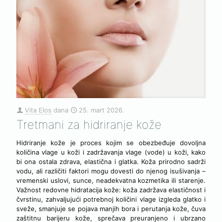
Vita Elos
dana
25. mart 2026.
Tretmani za hidriranje kože
Hidriranje kože je proces kojim se obezbeđuje dovoljna
količina vlage u koži i zadržavanja vlage (vode) u koži, kako
bi ona ostala zdrava, elastična i glatka. Koža prirodno sadrži
vodu, ali različiti faktori mogu dovesti do njenog isušivanja –
vremenski uslovi, sunce, neadekvatna kozmetika ili starenje.
Važnost redovne hidratacija kože: koža zadržava elastičnost i
čvrstinu, zahvaljujući potrebnoj količini vlage izgleda glatko i
sveže, smanjuje se pojava manjih bora i perutanja kože, čuva
zaštitnu barijeru kože, sprečava preuranjeno i ubrzano