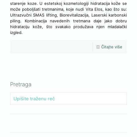
starenje koze. U estetskoj kozmetologiji hidratacija kože se
može poboljšati tretmanima, koje nudi Vita Elos, kao što su:
Ultrazvučni SMAS lifting, Biorevitalizacija, Laserski karbonski
piling. Kombinacija navedenih tretmana daje jako dobru
hidrataciju kože, što svakako produžava njen mladalački
izgled.
Čitajte više
Pretraga