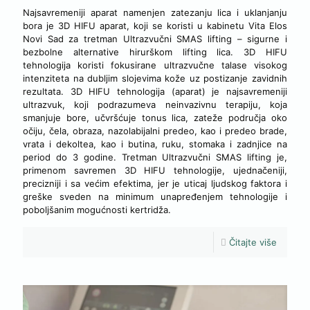
Najsavremeniji aparat namenjen zatezanju lica i uklanjanju
bora je 3D HIFU aparat, koji se koristi u kabinetu Vita Elos
Novi Sad za tretman Ultrazvučni SMAS lifting – sigurne i
bezbolne alternative hirurškom lifting lica. 3D HIFU
tehnologija koristi fokusirane ultrazvučne talase visokog
intenziteta na dubljim slojevima kože uz postizanje zavidnih
rezultata. 3D HIFU tehnologija (aparat) je najsavremeniji
ultrazvuk, koji podrazumeva neinvazivnu terapiju, koja
smanjuje bore, učvršćuje tonus lica, zateže područja oko
očiju, čela, obraza, nazolabijalni predeo, kao i predeo brade,
vrata i dekoltea, kao i butina, ruku, stomaka i zadnjice na
period do 3 godine. Tretman Ultrazvučni SMAS lifting je,
primenom savremen 3D HIFU tehnologije, ujednačeniji,
precizniji i sa većim efektima, jer je uticaj ljudskog faktora i
greške sveden na minimum unapređenjem tehnologije i
poboljšanim mogućnosti kertridža.
Čitajte više