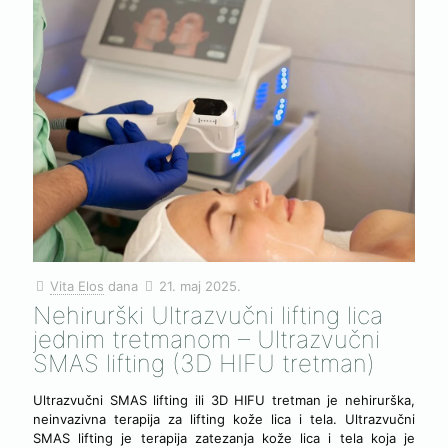
Vita Elos
dana
21. maj 2025.
Nehirurški Ultrazvučni lifting lica
jednim tretmanom – Ultrazvučni
SMAS lifting (3D HIFU tretman)
Ultrazvučni SMAS lifting ili 3D HIFU tretman je nehirurška,
neinvazivna terapija za lifting kože lica i tela. Ultrazvučni
SMAS lifting je terapija zatezanja kože lica i tela koja je