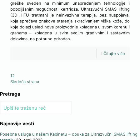
greške sveden na minimum unapređenjem tehnologije i
poboljšanim mogućnosti kertridža. Ultrazvučni SMAS lifting
(3D HIFU tretman) je neinvazivna terapija, bez nuspojava,
koja sprečava znakove starenja skraćivanjem viška kože, do
koje dolazi usled nove proizvodnje kolagena u svom korenu i
granama – kolagena u svim svojim gradivnim i sastavnim
delovima, na potpuno prirodan.
Čitajte više
1
2
Sledeća strana
Pretraga
Najnovije vesti
Posebna usluga u našem Kabinetu – obuka za Ultrazvučni SMAS lifting