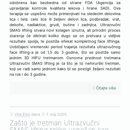
odobrena kao bezbedna od strane FDA (Agencija za
upravljanje kontrole kvaliteta lekova i hrane SAD). Ova
terapija se uspešno može primenjivati na sledećim delovima
lica i tela: celo lice ili željeni delovi lica, podbradak, vrat,
dekolte, nadlaktice, grudi, butine i zadnjica. Ultrazvučni
SMAS lifting stvara novi kolagen iznutra, ali prirodni proces
starenja će diktirati koliko dugo se on pretvara u vidljive
rezultate spolja, te postiže efekat kompletnog face liftinga.
Uobičajeni vremenski period trajanja rezultata ultrazvučnog
face lifting-a je od 1,5 do 3 godine, što se postiže samo
jednim 3D HIFU tretmanom. Osnovna prednost tretmana
Ultrazvučni SMAS lifting je ta što je to nehirurški tretman,
koji se radi samo jednom kako bi se postigli željeni rezultati
na rok i do 3 godine.
Čitajte više
Vita Elos
dana
7. maj 2025.
Zašto je tretman Ultrazvučni
SMAS lifting toliko uspešan kao