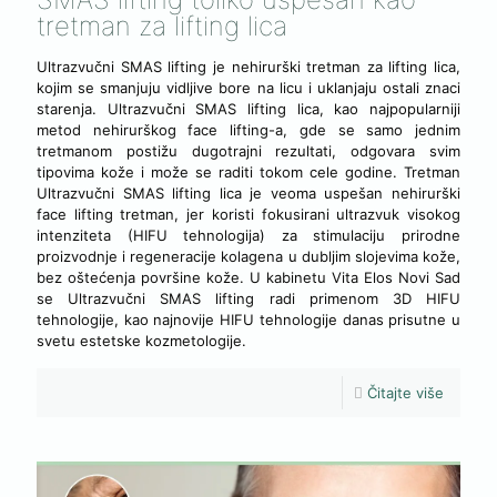
tretman za lifting lica
Ultrazvučni SMAS lifting je nehirurški tretman za lifting lica,
kojim se smanjuju vidljive bore na licu i uklanjaju ostali znaci
starenja. Ultrazvučni SMAS lifting lica, kao najpopularniji
metod nehirurškog face lifting-a, gde se samo jednim
tretmanom postižu dugotrajni rezultati, odgovara svim
tipovima kože i može se raditi tokom cele godine. Tretman
Ultrazvučni SMAS lifting lica je veoma uspešan nehirurški
face lifting tretman, jer koristi fokusirani ultrazvuk visokog
intenziteta (HIFU tehnologija) za stimulaciju prirodne
proizvodnje i regeneracije kolagena u dubljim slojevima kože,
bez oštećenja površine kože. U kabinetu Vita Elos Novi Sad
se Ultrazvučni SMAS lifting radi primenom 3D HIFU
tehnologije, kao najnovije HIFU tehnologije danas prisutne u
svetu estetske kozmetologije.
Čitajte više