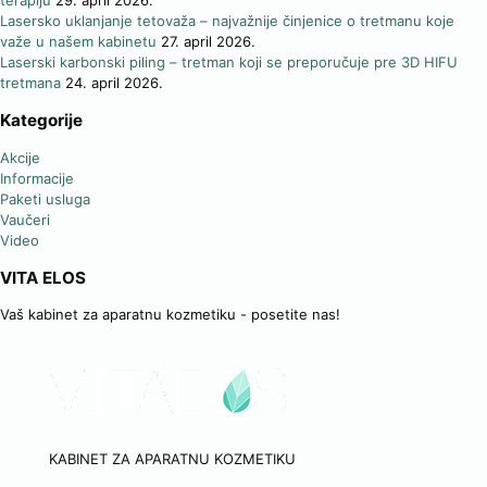
terapiju
29. april 2026.
Lasersko uklanjanje tetovaža – najvažnije činjenice o tretmanu koje
važe u našem kabinetu
27. april 2026.
Laserski karbonski piling – tretman koji se preporučuje pre 3D HIFU
tretmana
24. april 2026.
Kategorije
Akcije
Informacije
Paketi usluga
Vaučeri
Video
VITA ELOS
Vaš kabinet za aparatnu kozmetiku - posetite nas!
KABINET ZA APARATNU KOZMETIKU