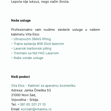
Lepota nije luksuz, nego način života.
Naše usluge
Profesionalno vam nudimo sledeće usluge u našem
kabinetu Vita Elos:
-
Ultrazvučni SMAS lifting
-
Trajna epilacija 808 Diod laserom
-
Laserski karbonski piling
-
Tretmani sa Nd:YAG Laserom
-
Naše ostale usluge
Naši podaci
Vita Elos
-
Kabinet za aparatnu kozmetiku
Adresa:
Janka Čmelika 53
21000
Novi Sad
,
Vojvodina
-
Srbija
.
Tel:
+381 65 201 21 10
Email:
kontakt@vitaelos.rs