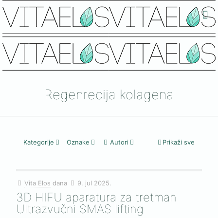
Regenrecija kolagena
Kategorije
Oznake
Autori
Prikaži sve
Vita Elos
dana
9. jul 2025.
3D HIFU aparatura za tretman
Ultrazvučni SMAS lifting