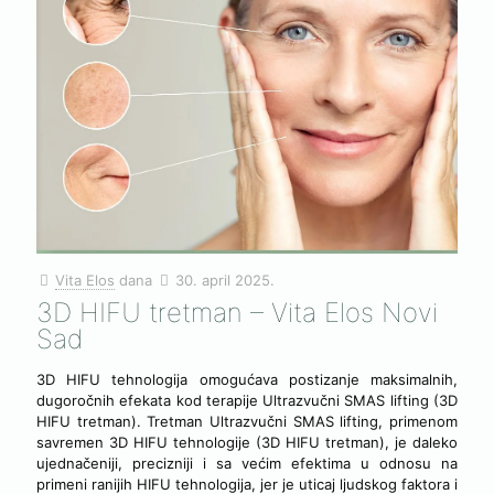
Vita Elos
dana
30. april 2025.
3D HIFU tretman – Vita Elos Novi
Sad
3D HIFU tehnologija omogućava postizanje maksimalnih,
dugoročnih efekata kod terapije Ultrazvučni SMAS lifting (3D
HIFU tretman). Tretman Ultrazvučni SMAS lifting, primenom
savremen 3D HIFU tehnologije (3D HIFU tretman), je daleko
ujednačeniji, precizniji i sa većim efektima u odnosu na
primeni ranijih HIFU tehnologija, jer je uticaj ljudskog faktora i