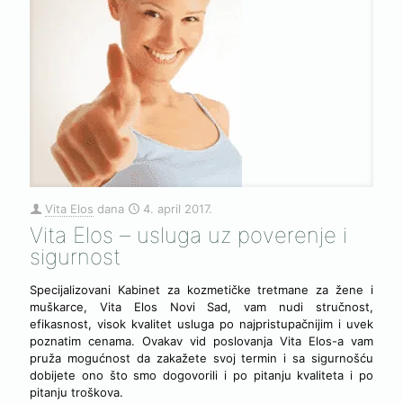
Vita Elos
dana
4. april 2017.
Vita Elos – usluga uz poverenje i
sigurnost
Specijalizovani Kabinet za kozmetičke tretmane za žene i
muškarce, Vita Elos Novi Sad, vam nudi stručnost,
efikasnost, visok kvalitet usluga po najpristupačnijim i uvek
poznatim cenama. Ovakav vid poslovanja Vita Elos-a vam
pruža mogućnost da zakažete svoj termin i sa sigurnošću
dobijete ono što smo dogovorili i po pitanju kvaliteta i po
pitanju troškova.