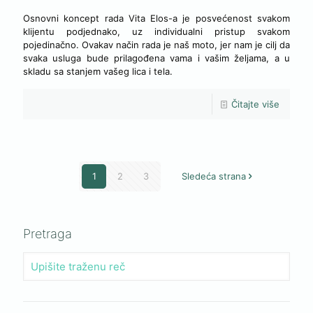
Osnovni koncept rada Vita Elos-a je posvećenost svakom
klijentu podjednako, uz individualni pristup svakom
pojedinačno. Ovakav način rada je naš moto, jer nam je cilj da
svaka usluga bude prilagođena vama i vašim željama, a u
skladu sa stanjem vašeg lica i tela.
Čitajte više
1
2
3
Sledeća strana
Pretraga