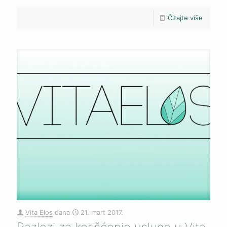
Čitajte više
Vita Elos
dana
21. mart 2017.