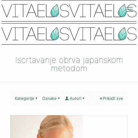
Iscrtavanje obrva japanskom
metodom
Kategorije
Oznake
Autori
Prikaži sve