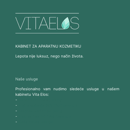
KABINET ZA APARATNU KOZMETIKU
Lepota nije luksuz, nego način života.
Naše usluge
Profesionalno vam nudimo sledeće usluge u našem
kabinetu Vita Elos:
-
Ultrazvučni SMAS lifting
-
Trajna epilacija 808 Diod laserom
-
Laserski karbonski piling
-
Tretmani sa Nd:YAG Laserom
-
Naše ostale usluge