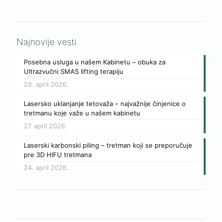
Najnovije vesti
Posebna usluga u našem Kabinetu – obuka za
Ultrazvučni SMAS lifting terapiju
29. april 2026.
Lasersko uklanjanje tetovaža – najvažnije činjenice o
tretmanu koje važe u našem kabinetu
27. april 2026.
Laserski karbonski piling – tretman koji se preporučuje
pre 3D HIFU tretmana
24. april 2026.