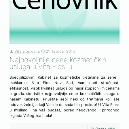
Vita Elos
dana
21. februar 2017.
Najpovoljnije cene kozmetičkih
usluga u Vita Elos-u
Specijalizovani Kabinet za kozmetičke tretmane za žene i
muškarce, Vita Elos Novi Sad, vam nudi stručnost,
efikasnost, visok kvalitet usluga po najpristupačnijim cenama
u gradu.Iskoristite najpovoljnije cene kozmetičkih usluga u
našem Kabinetu. Priuštite sebi neki od tretmana koji ste
oduvek želeli, a koji Vam je do sada bio preskup! U Vita Elos-
u mislimo i na vaš budžet, pored negovanog i prirodnog
izgleda Vašeg lica i tela!
Čitajte više