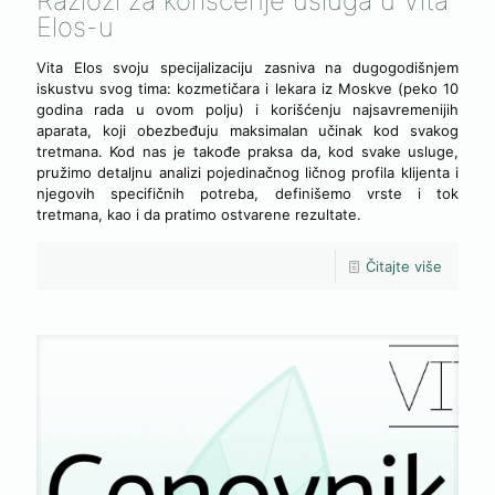
Razlozi za korišćenje usluga u Vita
Elos-u
Vita Elos svoju specijalizaciju zasniva na dugogodišnjem
iskustvu svog tima: kozmetičara i lekara iz Moskve (peko 10
godina rada u ovom polju) i korišćenju najsavremenijih
aparata, koji obezbeđuju maksimalan učinak kod svakog
tretmana. Kod nas je takođe praksa da, kod svake usluge,
pružimo detaljnu analizi pojedinačnog ličnog profila klijenta i
njegovih specifičnih potreba, definišemo vrste i tok
tretmana, kao i da pratimo ostvarene rezultate.
Čitajte više