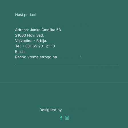
Naši podaci
Vita Elos
-
Kabinet za aparatnu kozmetiku
Adresa:
Janka Čmelika 53
21000
Novi Sad
,
Vojvodina
-
Srbija
.
Tel:
+381 65 201 21 10
Email:
kontakt@vitaelos.rs
Radno vreme strogo na
zakazivanje
!
Pravila korišćenja sajta
Designed by
3D Web Vision