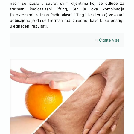
način se izašlo u susret svim klijentima koji se odluče za
tretman Radiotalasni lifting, jer je ova kombinacija
(istovremeni tretman Radiotalasni lifting i lica i vrata) vezana i
uobičajeno je da se tretman radi zajedno, kako bi se postigli
ujednačeni rezultati.
Čitajte više