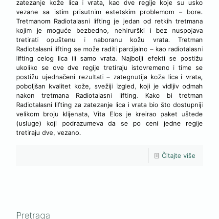
zatezanje kože lica i vrata, kao dve regije koje su usko
vezane sa istim prisutnim estetskim problemom – bore.
Tretmanom Radiotalasni lifting je jedan od retkih tretmana
kojim je moguće bezbedno, nehirurški i bez nuspojava
tretirati opuštenu i naboranu kožu vrata. Tretman
Radiotalasni lifting se može raditi parcijalno – kao radiotalasni
lifting celog lica ili samo vrata. Najbolji efekti se postižu
ukoliko se ove dve regije tretiraju istovremeno i time se
postižu ujednačeni rezultati – zategnutija koža lica i vrata,
poboljšan kvalitet kože, svežiji izgled, koji je vidljiv odmah
nakon tretmana Radiotalasni lifting. Kako bi tretman
Radiotalasni lifting za zatezanje lica i vrata bio što dostupniji
velikom broju klijenata, Vita Elos je kreirao paket uštede
(usluge) koji podrazumeva da se po ceni jedne regije
tretiraju dve, vezano.
Čitajte više
Pretraga