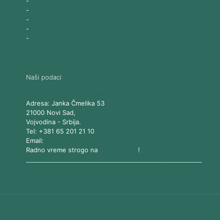
-
Ultrazvučni SMAS lifting
-
Trajna epilacija 808 Diod laserom
-
Laserski karbonski piling
-
Tretmani sa Nd:YAG Laserom
-
Naše ostale usluge
Naši podaci
Vita Elos
-
Kabinet za aparatnu kozmetiku
Adresa:
Janka Čmelika 53
21000
Novi Sad
,
Vojvodina
-
Srbija
.
Tel:
+381 65 201 21 10
Email:
kontakt@vitaelos.rs
Radno vreme strogo na
zakazivanje
!
Pravila korišćenja sajta