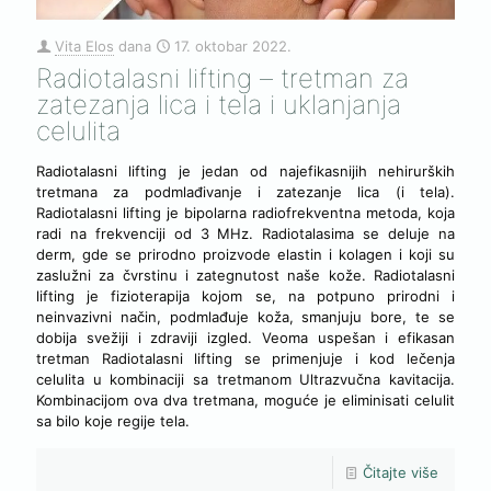
Vita Elos
dana
17. oktobar 2022.
Radiotalasni lifting – tretman za
zatezanja lica i tela i uklanjanja
celulita
Radiotalasni lifting je jedan od najefikasnijih nehirurških
tretmana za podmlađivanje i zatezanje lica (i tela).
Radiotalasni lifting je bipolarna radiofrekventna metoda, koja
radi na frekvenciji od 3 MHz. Radiotalasima se deluje na
derm, gde se prirodno proizvode elastin i kolagen i koji su
zaslužni za čvrstinu i zategnutost naše kože. Radiotalasni
lifting je fizioterapija kojom se, na potpuno prirodni i
neinvazivni način, podmlađuje koža, smanjuju bore, te se
dobija svežiji i zdraviji izgled. Veoma uspešan i efikasan
tretman Radiotalasni lifting se primenjuje i kod lečenja
celulita u kombinaciji sa tretmanom Ultrazvučna kavitacija.
Kombinacijom ova dva tretmana, moguće je eliminisati celulit
sa bilo koje regije tela.
Čitajte više