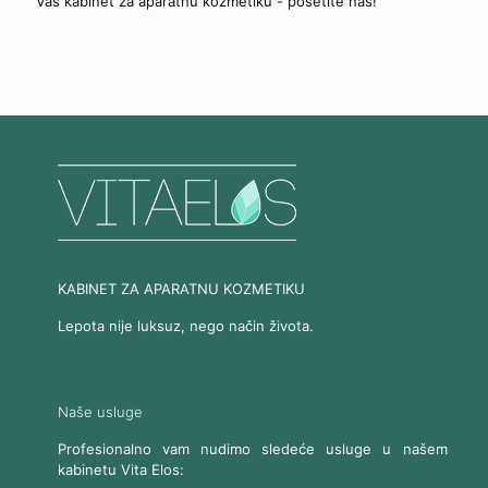
Vaš kabinet za aparatnu kozmetiku - posetite nas!
KABINET ZA APARATNU KOZMETIKU
Lepota nije luksuz, nego način života.
Naše usluge
Profesionalno vam nudimo sledeće usluge u našem
kabinetu Vita Elos: