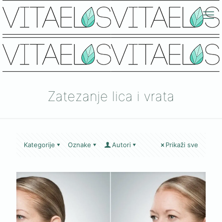
Zatezanje lica i vrata
Kategorije
Oznake
Autori
Prikaži sve