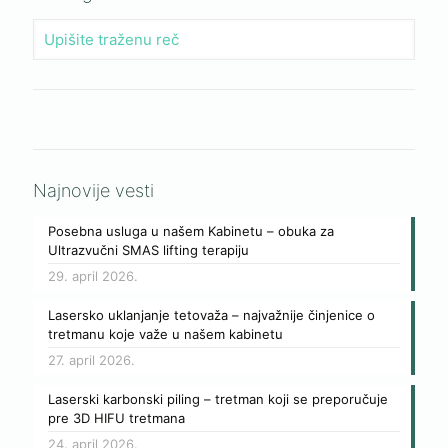
Najnovije vesti
Posebna usluga u našem Kabinetu – obuka za
Ultrazvučni SMAS lifting terapiju
29. april 2026.
Lasersko uklanjanje tetovaža – najvažnije činjenice o
tretmanu koje važe u našem kabinetu
27. april 2026.
Laserski karbonski piling – tretman koji se preporučuje
pre 3D HIFU tretmana
24. april 2026.