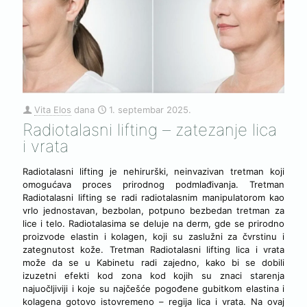
Vita Elos
dana
1. septembar 2025.
Radiotalasni lifting – zatezanje lica
i vrata
Radiotalasni lifting je nehirurški, neinvazivan tretman koji
omogućava proces prirodnog podmlađivanja. Tretman
Radiotalasni lifting se radi radiotalasnim manipulatorom kao
vrlo jednostavan, bezbolan, potpuno bezbedan tretman za
lice i telo. Radiotalasima se deluje na derm, gde se prirodno
proizvode elastin i kolagen, koji su zaslužni za čvrstinu i
zategnutost kože. Tretman Radiotalasni lifting lica i vrata
može da se u Kabinetu radi zajedno, kako bi se dobili
izuzetni efekti kod zona kod kojih su znaci starenja
najuočljiviji i koje su najčešće pogođene gubitkom elastina i
kolagena gotovo istovremeno – regija lica i vrata. Na ovaj