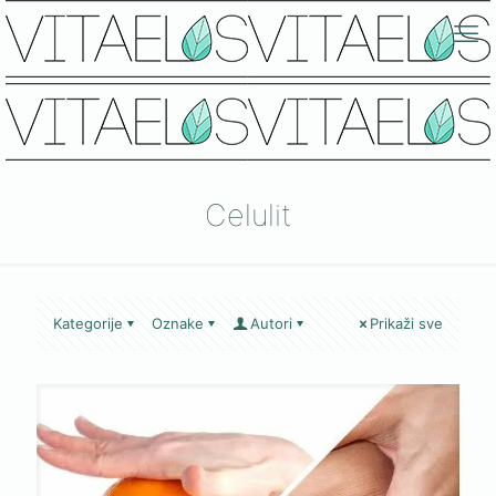
Celulit
Kategorije
Oznake
Autori
Prikaži sve