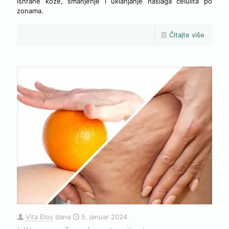
ishrane kože, smanjenje i uklanjanje naslaga celulita po
zonama.
Čitajte više
Vita Elos
dana
5. januar 2024.