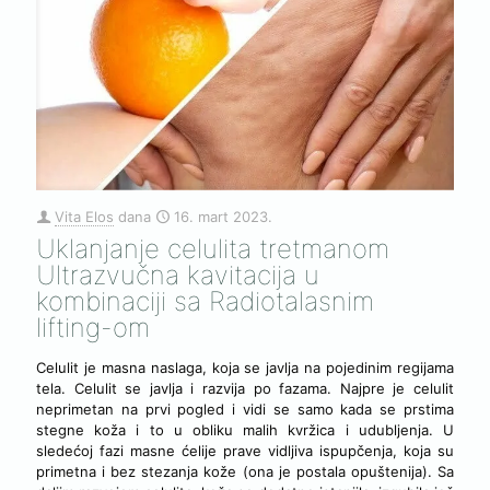
Vita Elos
dana
16. mart 2023.
Uklanjanje celulita tretmanom
Ultrazvučna kavitacija u
kombinaciji sa Radiotalasnim
lifting-om
Celulit je masna naslaga, koja se javlja na pojedinim regijama
tela. Celulit se javlja i razvija po fazama. Najpre je celulit
neprimetan na prvi pogled i vidi se samo kada se prstima
stegne koža i to u obliku malih kvržica i udubljenja. U
sledećoj fazi masne ćelije prave vidljiva ispupčenja, koja su
primetna i bez stezanja kože (ona je postala opuštenija). Sa