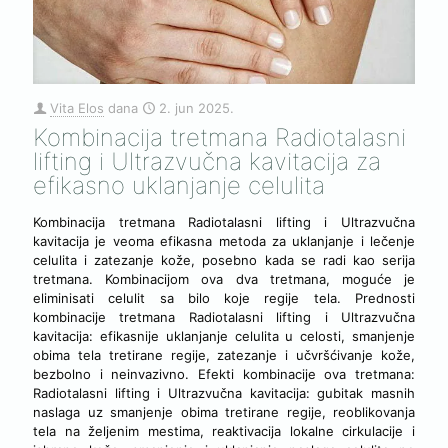
Vita Elos
dana
2. jun 2025.
Kombinacija tretmana Radiotalasni
lifting i Ultrazvučna kavitacija za
efikasno uklanjanje celulita
Kombinacija tretmana Radiotalasni lifting i Ultrazvučna
kavitacija je veoma efikasna metoda za uklanjanje i lečenje
celulita i zatezanje kože, posebno kada se radi kao serija
tretmana. Kombinacijom ova dva tretmana, moguće je
eliminisati celulit sa bilo koje regije tela. Prednosti
kombinacije tretmana Radiotalasni lifting i Ultrazvučna
kavitacija: efikasnije uklanjanje celulita u celosti, smanjenje
obima tela tretirane regije, zatezanje i učvršćivanje kože,
bezbolno i neinvazivno. Efekti kombinacije ova tretmana:
Radiotalasni lifting i Ultrazvučna kavitacija: gubitak masnih
naslaga uz smanjenje obima tretirane regije, reoblikovanja
tela na željenim mestima, reaktivacija lokalne cirkulacije i