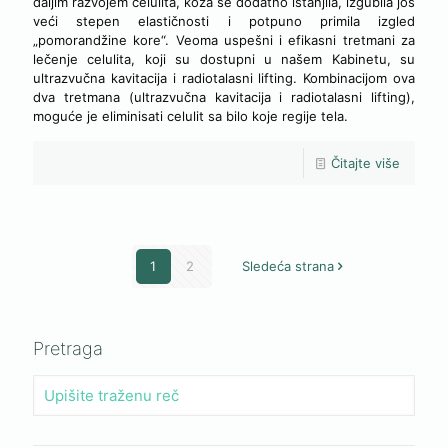
daljim razvojem celulita, koža se dodatno istanjila, izgubila još
veći stepen elastičnosti i potpuno primila izgled
„pomorandžine kore“. Veoma uspešni i efikasni tretmani za
lečenje celulita, koji su dostupni u našem Kabinetu, su
ultrazvučna kavitacija i radiotalasni lifting. Kombinacijom ova
dva tretmana (ultrazvučna kavitacija i radiotalasni lifting),
moguće je eliminisati celulit sa bilo koje regije tela.
Čitajte više
1
2
Sledeća strana
Pretraga