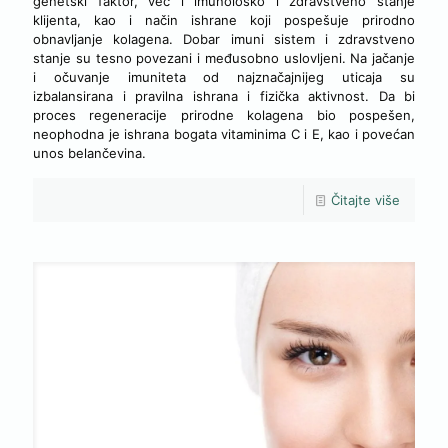
genetski faktor, već i imunološko i zdravstveno stanje
klijenta, kao i način ishrane koji pospešuje prirodno
obnavljanje kolagena. Dobar imuni sistem i zdravstveno
stanje su tesno povezani i međusobno uslovljeni. Na jačanje
i očuvanje imuniteta od najznačajnijeg uticaja su
izbalansirana i pravilna ishrana i fizička aktivnost. Da bi
proces regeneracije prirodne kolagena bio pospešen,
neophodna je ishrana bogata vitaminima C i E, kao i povećan
unos belančevina.
Čitajte više