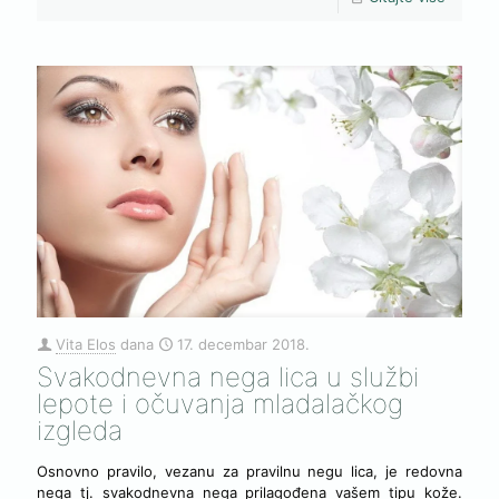
Vita Elos
dana
17. decembar 2018.
Svakodnevna nega lica u službi
lepote i očuvanja mladalačkog
izgleda
Osnovno pravilo, vezanu za pravilnu negu lica, je redovna
nega tj. svakodnevna nega prilagođena vašem tipu kože.