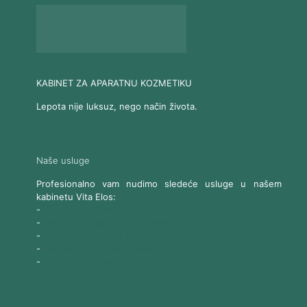
KABINET ZA APARATNU KOZMETIKU
Lepota nije luksuz, nego način života.
Naše usluge
Profesionalno vam nudimo sledeće usluge u našem
kabinetu Vita Elos:
-
Ultrazvučni SMAS lifting
-
Trajna epilacija 808 Diod laserom
-
Laserski karbonski piling
-
Tretmani sa Nd:YAG Laserom
-
Naše ostale usluge