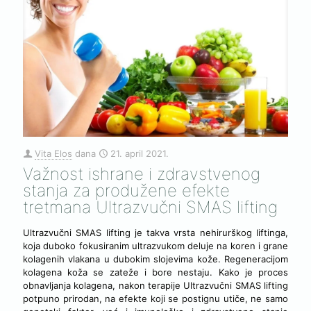
Vita Elos
dana
21. april 2021.
Važnost ishrane i zdravstvenog
stanja za produžene efekte
tretmana Ultrazvučni SMAS lifting
Ultrazvučni SMAS lifting je takva vrsta nehirurškog liftinga,
koja duboko fokusiranim ultrazvukom deluje na koren i grane
kolagenih vlakana u dubokim slojevima kože. Regeneracijom
kolagena koža se zateže i bore nestaju. Kako je proces
obnavljanja kolagena, nakon terapije Ultrazvučni SMAS lifting
potpuno prirodan, na efekte koji se postignu utiče, ne samo