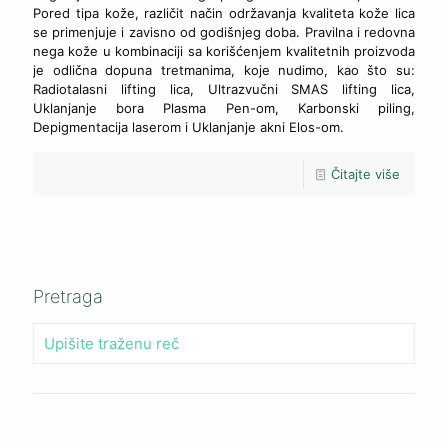
Pored tipa kože, različit način održavanja kvaliteta kože lica
se primenjuje i zavisno od godišnjeg doba. Pravilna i redovna
nega kože u kombinaciji sa korišćenjem kvalitetnih proizvoda
je odlična dopuna tretmanima, koje nudimo, kao što su:
Radiotalasni lifting lica, Ultrazvučni SMAS lifting lica,
Uklanjanje bora Plasma Pen-om, Karbonski piling,
Depigmentacija laserom i Uklanjanje akni Elos-om.
Čitajte više
Pretraga