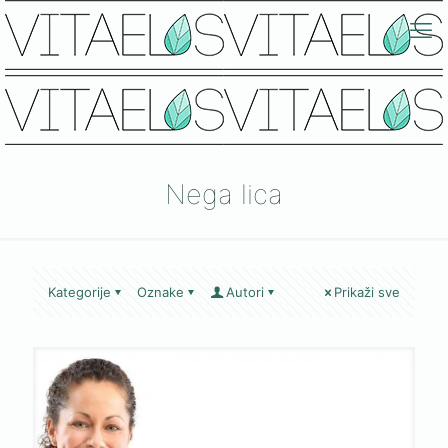
Nega lica
Kategorije
Oznake
Autori
Prikaži sve