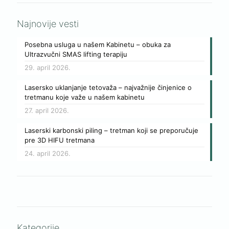
Najnovije vesti
Posebna usluga u našem Kabinetu – obuka za
Ultrazvučni SMAS lifting terapiju
29. april 2026.
Lasersko uklanjanje tetovaža – najvažnije činjenice o
tretmanu koje važe u našem kabinetu
27. april 2026.
Laserski karbonski piling – tretman koji se preporučuje
pre 3D HIFU tretmana
24. april 2026.
Kategorije