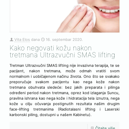
Vita Elos
dana
16. septembar 2020.
Kako negovati kožu nakon
tretmana Ultrazvučni SMAS lifting
Tretman Ultrazvučni SMAS lifting nije invazivna terapija, te se
pacijent, nakon tretmana, može odmah vratiti svom
normalnom i uobičajenom načinu života. Ono što se svakako
preporučuje svakom pacijentu kao nega kože nakon
tretmana obuhvata sledeće: bez jakih preparata i pilinga
određeni period nakon tretmana, oprez kod izlaganja Suncu,
pravilna ishrana kao nega kože i hidratacija tela iznutra, nega
kože u cilju očuvanja postignutih rezultata našim drugim
face-lifting tretmanima (Radiotalasni lifting i Laserski
karbonski piling, dostupni u našem Kabinetu).
Čitajte više