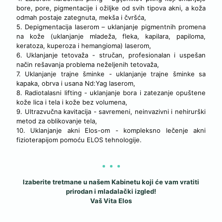
bore, pore, pigmentacije i ožiljke od svih tipova akni, a koža
odmah postaje zategnuta, mekša i čvršća,
5. Depigmentacija laserom – uklanjanje pigmentnih promena
na kože (uklanjanje mladeža, fleka, kapilara, papiloma,
keratoza, kuperoza i hemangioma) laserom,
6. Uklanjanje tetovaža - stručan, profesionalan i uspešan
način rešavanja problema neželjenih tetovaža,
7. Uklanjanje trajne šminke - uklanjanje trajne šminke sa
kapaka, obrva i usana Nd:Yag laserom,
8. Radiotalasni lifting - uklanjanje bora i zatezanje opuštene
kože lica i tela i kože bez volumena,
9. Ultrazvučna kavitacija - savremeni, neinvazivni i nehirurški
metod za oblikovanje tela,
10. Uklanjanje akni Elos-om - kompleksno lečenje akni
fizioterapijom pomoću ELOS tehnologije.
Izaberite tretmane u našem Kabinetu koji će vam vratiti
prirodan i mladalački izgled!
Vaš Vita Elos