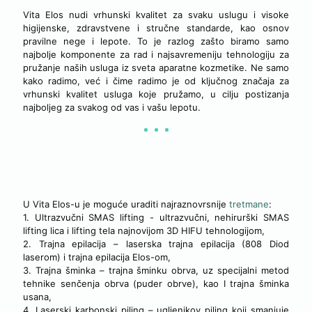
Vita Elos nudi vrhunski kvalitet za svaku uslugu i visoke
higijenske, zdravstvene i stručne standarde, kao osnov
pravilne nege i lepote. To je razlog zašto biramo samo
najbolje komponente za rad i najsavremeniju tehnologiju za
pružanje naših usluga iz sveta aparatne kozmetike. Ne samo
kako radimo, već i čime radimo je od ključnog značaja za
vrhunski kvalitet usluga koje pružamo, u cilju postizanja
najboljeg za svakog od vas i vašu lepotu.
USLUGE I TRETMANI NAŠEG KABINETA
U Vita Elos-u je moguće uraditi najraznovrsnije
tretmane
:
1. Ultrazvučni SMAS lifting - ultrazvučni, nehirurški SMAS
lifting lica i lifting tela najnovijom 3D HIFU tehnologijom,
2. Trajna epilacija – laserska trajna epilacija (808 Diod
laserom) i trajna epilacija Elos-om,
3. Trajna šminka – trajna šminku obrva, uz specijalni metod
tehnike senčenja obrva (puder obrve), kao I trajna šminka
usana,
4. Laserski karbonski piling – ugljenikov piling koji smanjuje