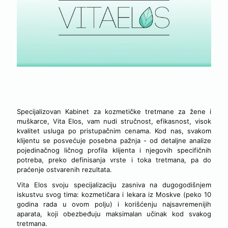
LEPOTA NIJE LUKSUZ, LEPOTA JE NAČIN ŽIVOTA
Specijalizovan Kabinet za kozmetičke tretmane za žene i
muškarce, Vita Elos, vam nudi stručnost, efikasnost, visok
kvalitet usluga po pristupačnim cenama. Kod nas, svakom
klijentu se posvećuje posebna pažnja - od detaljne analize
pojedinačnog ličnog profila klijenta i njegovih specifičnih
potreba, preko definisanja vrste i toka tretmana, pa do
praćenje ostvarenih rezultata.
Vita Elos svoju specijalizaciju zasniva na dugogodišnjem
iskustvu svog tima: kozmetičara i lekara iz Moskve (peko 10
godina rada u ovom polju) i korišćenju najsavremenijih
aparata, koji obezbeđuju maksimalan učinak kod svakog
tretmana.