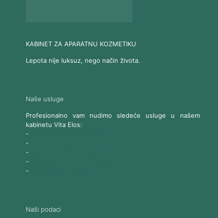
KABINET ZA APARATNU KOZMETIKU
Lepota nije luksuz, nego način života.
Naše usluge
Profesionalno vam nudimo sledeće usluge u našem
kabinetu Vita Elos:
-
Ultrazvučni SMAS lifting
-
Trajna epilacija 808 Diod laserom
-
Laserski karbonski piling
-
Tretmani sa Nd:YAG Laserom
-
Naše ostale usluge
Naši podaci