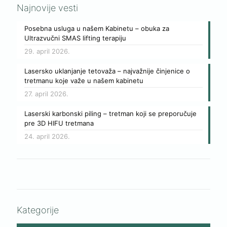
Najnovije vesti
Posebna usluga u našem Kabinetu – obuka za
Ultrazvučni SMAS lifting terapiju
29. april 2026.
Lasersko uklanjanje tetovaža – najvažnije činjenice o
tretmanu koje važe u našem kabinetu
27. april 2026.
Laserski karbonski piling – tretman koji se preporučuje
pre 3D HIFU tretmana
24. april 2026.
Kategorije