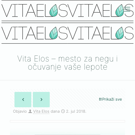
Vita Elos – mesto za negu i
očuvanje vaše lepote
Prikaži sve
Objavio
Vita Elos
dana
2. jul 2018.