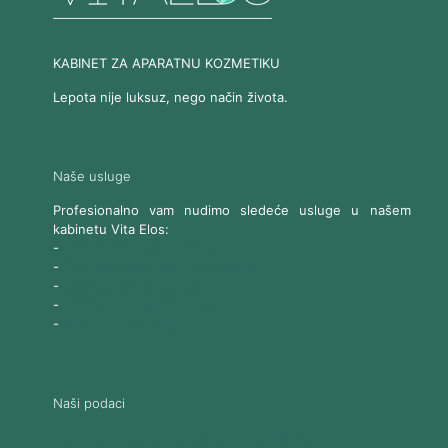
KABINET ZA APARATNU KOZMETIKU
Lepota nije luksuz, nego način života.
Naše usluge
Profesionalno vam nudimo sledeće usluge u našem
kabinetu Vita Elos:
-
Ultrazvučni SMAS lifting
-
Trajna epilacija 808 Diod laserom
-
Laserski karbonski piling
-
Tretmani sa Nd:YAG Laserom
-
Naše ostale usluge
Naši podaci
Vita Elos
-
Kabinet za aparatnu kozmetiku