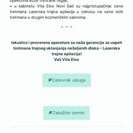
opekotina kože tretirane regije,
• u kabinetu Vita Elos Novi Sad su najpristupačnije cene
tretmana Laserska trajna epilacija u odnosu na cene istih
tretmana u drugim kozmetičkim salonima.
Iskustvo i proverena aparatura su naša garancija za uspeh
tretmana trajnog uklanjanja neželjenih dlaka – Laserska
trajna epilacija!
Vaš Vita Elos
Cenovnik usluga
Zakažite termin