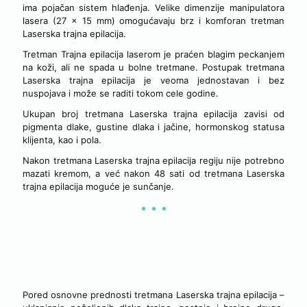
ima pojačan sistem hlađenja. Velike dimenzije manipulatora
lasera (27 x 15 mm) omogućavaju brz i komforan tretman
Laserska trajna epilacija.
Tretman Trajna epilacija laserom je praćen blagim peckanjem
na koži, ali ne spada u bolne tretmane. Postupak tretmana
Laserska trajna epilacija je veoma jednostavan i bez
nuspojava i može se raditi tokom cele godine.
Ukupan broj tretmana Laserska trajna epilacija zavisi od
pigmenta dlake, gustine dlaka i jačine, hormonskog statusa
klijenta, kao i pola.
Nakon tretmana Laserska trajna epilacija regiju nije potrebno
mazati kremom, a već nakon 48 sati od tretmana Laserska
trajna epilacija moguće je sunčanje.
PREDNOSTI TRETMANA LASERSKA TRAJNA EPILACIJA –
RAZLOZI ZBOG KOJIH GA PREPORUČUJEMO
Pored osnovne prednosti tretmana Laserska trajna epilacija –