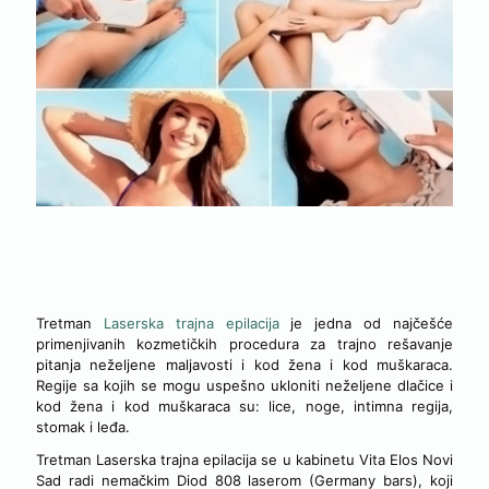
O TRETMANU LASERSKA TRAJNA EPILACIJA U KABINETU
VITA ELOS NOVI SAD
Tretman
Laserska trajna epilacija
je jedna od najčešće
primenjivanih kozmetičkih procedura za trajno rešavanje
pitanja neželjene maljavosti i kod žena i kod muškaraca.
Regije sa kojih se mogu uspešno ukloniti neželjene dlačice i
kod žena i kod muškaraca su: lice, noge, intimna regija,
stomak i leđa.
Tretman Laserska trajna epilacija se u kabinetu Vita Elos Novi
Sad radi nemačkim Diod 808 laserom (Germany bars), koji