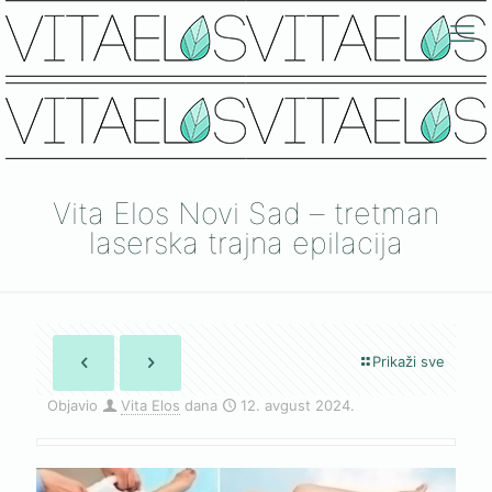
Vita Elos Novi Sad – tretman
laserska trajna epilacija
Prikaži sve
Objavio
Vita Elos
dana
12. avgust 2024.