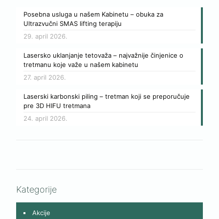
Posebna usluga u našem Kabinetu – obuka za
Ultrazvučni SMAS lifting terapiju
29. april 2026.
Lasersko uklanjanje tetovaža – najvažnije činjenice o
tretmanu koje važe u našem kabinetu
27. april 2026.
Laserski karbonski piling – tretman koji se preporučuje
pre 3D HIFU tretmana
24. april 2026.
Kategorije
Akcije