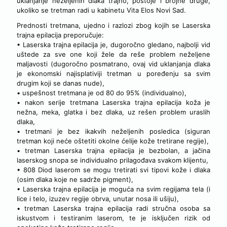
uklanjanje neželjenih dlaka trajno, postoje i brojne druge,
ukoliko se tretman radi u kabinetu Vita Elos Novi Sad.
Prednosti tretmana, ujedno i razlozi zbog kojih se Laserska
trajna epilacija preporučuje:
• Laserska trajna epilacija je, dugoročno gledano, najbolji vid
uštede za sve one koji žele da reše problem neželjene
maljavosti (dugoročno posmatrano, ovaj vid uklanjanja dlaka
je ekonomski najisplativiji tretman u poređenju sa svim
drugim koji se danas nude),
• uspešnost tretmana je od 80 do 95% (individualno),
• nakon serije tretmana Laserska trajna epilacija koža je
nežna, meka, glatka i bez dlaka, uz rešen problem uraslih
dlaka,
• tretmani je bez ikakvih neželjenih posledica (siguran
tretman koji neće oštetiti okolne ćelije kože tretirane regije),
• tretman Laserska trajna epilacija je bezbolan, a jačina
laserskog snopa se individualno prilagođava svakom klijentu,
• 808 Diod laserom se mogu tretirati svi tipovi kože i dlaka
(osim dlaka koje ne sadrže pigment),
• Laserska trajna epilacija je moguća na svim regijama tela (i
lice i telo, izuzev regije obrva, unutar nosa ili ušiju),
• tretman Laserska trajna epilacija radi stručna osoba sa
iskustvom i testiranim laserom, te je isključen rizik od