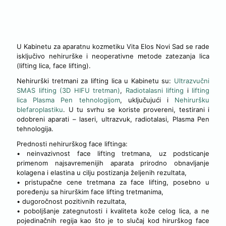
PREDNOSTI NEHIRURŠKIH FACE LIFTING TRETMANA
U Kabinetu za aparatnu kozmetiku Vita Elos Novi Sad se rade
isključivo nehirurške i neoperativne metode zatezanja lica
(lifting lica, face lifting).
Nehirurški tretmani za lifting lica u Kabinetu su:
Ultrazvučni
SMAS lifting (3D HIFU tretman)
,
Radiotalasni lifting
i
lifting
lica Plasma Pen tehnologijom
, uključujući i
Nehiruršku
blefaroplastiku
. U tu svrhu se koriste provereni, testirani i
odobreni aparati – laseri, ultrazvuk, radiotalasi, Plasma Pen
tehnologija.
Prednosti nehirurškog face liftinga:
• neinvazivnost face lifting tretmana, uz podsticanje
primenom najsavremenijih aparata prirodno obnavljanje
kolagena i elastina u cilju postizanja željenih rezultata,
• pristupačne cene tretmana za face lifting, posebno u
poređenju sa hirurškim face lifting tretmanima,
• dugoročnost pozitivnih rezultata,
• poboljšanje zategnutosti i kvaliteta kože celog lica, a ne
pojedinačnih regija kao što je to slučaj kod hirurškog face