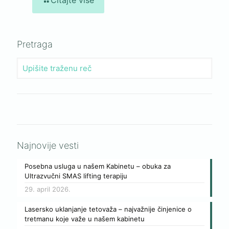
Pretraga
Najnovije vesti
Posebna usluga u našem Kabinetu – obuka za
Ultrazvučni SMAS lifting terapiju
29. april 2026.
Lasersko uklanjanje tetovaža – najvažnije činjenice o
tretmanu koje važe u našem kabinetu