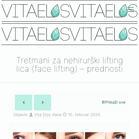
Tretmani za nehirurški lifting
lica (face lifting) – prednosti
Prikaži sve
Objavio
Vita Elos
dana
10. februar 2025.