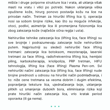
mišiće i druge potporne strukture lica i vrata, ali uklanja višak
masti na vratu i vilici po potrebi. Nakon uklanjanja viška
opuštene kože, hirurg ponovo postavlja kožu na lice na
prirodan način. Tretman za hirurški lifting lica tj. operacija
nosi sa sobom brojne rizike, kao što su moguće infekcije,
otoci, podlivi, asimetrije lica ili promenjena fizionomija lica
zbog zatezanja kože (najčešće očna regija i usta).
Nehirurške tehnike zatezanja lica (lifting lica, face lifting) su
sve brojnije i podrazumevaju zatezanje kože nehirurškim
putem. Najprisutniji su sledeći nehirurški face lifting
tretmani: zatezanje lica botoksom, mezoterapija, laserski
tretmani za face lifting, radiofrekventna lifting lica, hemijski
piling, karboksiterapija, kriolipoliza, PRP tretman, HIFU
tehnologija, lifting lica (face lifting) Plasma Pen-om. Svi
nehirurški načini zatezanja lica (lifting lica, face lifting) nude
brojne prednosti u odnosu na hirurški način podmlađivanja, i
to: niže cene tretmana sa veoma dobrim i dugim efektima,
popravljanja teksture lica, ujednačavanja boje, uklanjanje
plitkih uz smanjenje dubokih bora, eliminisanje rizika koji
prate hirurški način zatezanja lica, vrlo kratak period
oporavka (ili ga nema).