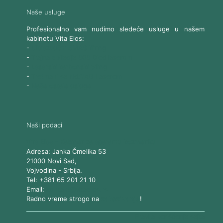
Naše usluge
Profesionalno vam nudimo sledeće usluge u našem
kabinetu Vita Elos:
-
Ultrazvučni SMAS lifting
-
Trajna epilacija 808 Diod laserom
-
Laserski karbonski piling
-
Tretmani sa Nd:YAG Laserom
-
Naše ostale usluge
Naši podaci
Vita Elos
-
Kabinet za aparatnu kozmetiku
Adresa:
Janka Čmelika 53
21000
Novi Sad
,
Vojvodina
-
Srbija
.
Tel:
+381 65 201 21 10
Email:
kontakt@vitaelos.rs
Radno vreme strogo na
zakazivanje
!
Pravila korišćenja sajta