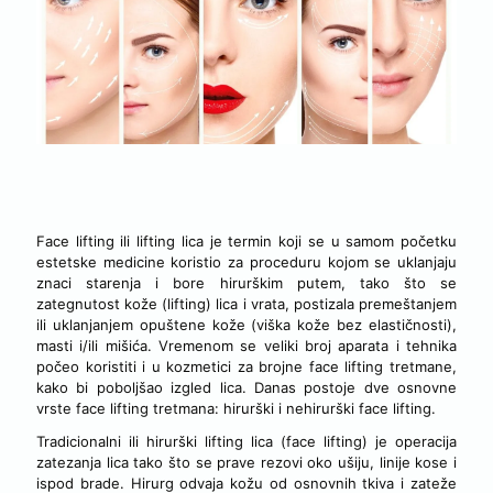
VRSTE FACE LIFTING TRETMANA
Face lifting ili lifting lica je termin koji se u samom početku
estetske medicine koristio za proceduru kojom se uklanjaju
znaci starenja i bore hirurškim putem, tako što se
zategnutost kože (lifting) lica i vrata, postizala premeštanjem
ili uklanjanjem opuštene kože (viška kože bez elastičnosti),
masti i/ili mišića. Vremenom se veliki broj aparata i tehnika
počeo koristiti i u kozmetici za brojne face lifting tretmane,
kako bi poboljšao izgled lica. Danas postoje dve osnovne
vrste face lifting tretmana: hirurški i nehirurški face lifting.
Tradicionalni ili hirurški lifting lica (face lifting) je operacija
zatezanja lica tako što se prave rezovi oko ušiju, linije kose i
ispod brade. Hirurg odvaja kožu od osnovnih tkiva i zateže