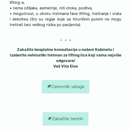
lifting-a,
• nema ožiljaka, asimetrije, niti otoka, podliva,
• mogućnost, u okviru tretmana face lifting, tretiranje i vrata
i dekoltea (što su regije koje se hirurškim putem ne mogu
tretirati bez velikog rizika po pacijenta).
Zakažite besplatne konsultacije u našem Kabinetu i
izaberite nehirurški tretman za lifting lica koji vama najviše
odgovara!
Vaš Vita Elos
Cenovnik usluga
Zakažite termin