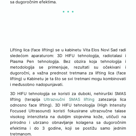
sa dugoročnim efektima.
VRSTE TRETMANA ZA LIFTING LICA (FACE LIFTING) U
KABINETU VITA ELOS NOVI SAD
Lifting lica (face lifting) se u kabinetu Vita Elos Novi Sad radi
sledećom aparaturom: 3D HIFU tehnologija, radiotalasi i
Plasma Pen tehnologija. Bez obzira koja tehnologija i
metodologija se primenjuje, rezultati su očekivani i
dugoročni, a važna prednost tretmana za lifting lica (face
lifting) u Kabinetu je ta što se svi tretmani mogu kombinovati
i međusobno nadopunjavati.
3D HIFU tehnologija se koristi za duboki, nehirurški SMAS
lifting (terapija
Ultrazvučni SMAS lifting
zatezanja lica
odnosno face lifting). 3D HIFU tehnologija (High Intensity
Focused Ultrasound) koristi fokusirane ultrazvučne talase
visokog intenziteta na dubljim slojevima kože, utičući na
prirodno i ubrzano obnavljanje kolagena sa dugoročnim
efektima i do 3 godine, koji se postižu samo jednim
tretmanom.