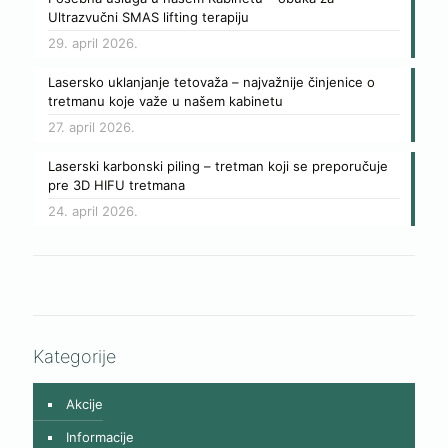
Ultrazvučni SMAS lifting terapiju
29. april 2026.
Lasersko uklanjanje tetovaža – najvažnije činjenice o
tretmanu koje važe u našem kabinetu
27. april 2026.
Laserski karbonski piling – tretman koji se preporučuje
pre 3D HIFU tretmana
24. april 2026.
Kategorije
Akcije
Informacije