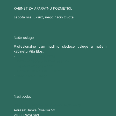
KABINET ZA APARATNU KOZMETIKU
Lepota nije luksuz, nego način života.
Naše usluge
Profesionalno vam nudimo sledeće usluge u našem
kabinetu Vita Elos:
-
Ultrazvučni SMAS lifting
-
Trajna epilacija 808 Diod laserom
-
Laserski karbonski piling
-
Tretmani sa Nd:YAG Laserom
-
Naše ostale usluge
Naši podaci
Vita Elos
-
Kabinet za aparatnu kozmetiku
Adresa:
Janka Čmelika 53
21000
Novi Sad
,