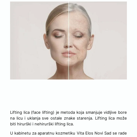
NEHIRURŠKI LIFTING LICA (FACE LIFTING) U KABINETU
VITA ELOS NOVI SAD
Lifting lica (face lifting) je metoda koja smanjuje vidljive bore
na licu i uklanja sve ostale znake starenja. Lifting lica može
biti hirurški i nehirurški lifting lica.
U kabinetu za aparatnu kozmetiku Vita Elos Novi Sad se rade