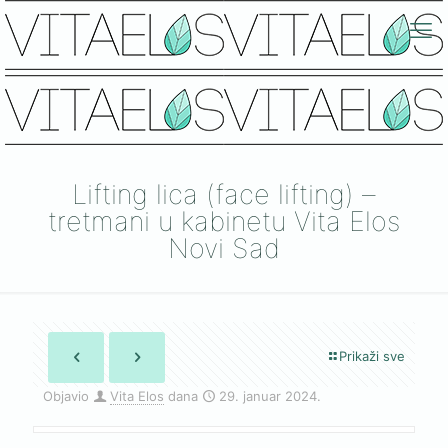
Lifting lica (face lifting) –
tretmani u kabinetu Vita Elos
Novi Sad
Prikaži sve
Objavio
Vita Elos
dana
29. januar 2024.