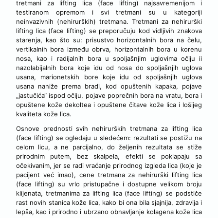
tretmani za lifting lica (face lifting) najsavremenijom i
testiranom opremom i svi tretmani su u kategoriji
neinvazivnih (nehirurških) tretmana. Tretmani za nehirurški
lifting lica (face lifting) se preporučuju kod vidljivih znakova
starenja, kao što su: prisustvo horizontalnih bora na čelu,
vertikalnih bora između obrva, horizontalnih bora u korenu
nosa, kao i radijalnih bora u spoljašnjim uglovima očiju ii
nazolabijalnih bora koje idu od nosa do spoljašnjih uglova
usana, marionetskih bore koje idu od spoljašnjih uglova
usana naniže prema bradi, kod opuštenih kapaka, pojave
„jastučića“ ispod očiju, pojave poprečnih bora na vratu, bora i
opuštene kože dekoltea i opuštene čitave kože lica i lošijeg
kvaliteta kože lica.
Osnove prednosti svih nehirurških tretmana za lifting lica
(face lifting) se ogledaju u sledećem: rezultati se postižu na
celom licu, a ne parcijalno, do željenih rezultata se stiže
prirodnim putem, bez skalpela, efekti se poklapaju sa
očekivanim, jer se radi vraćanje prirodnog izgleda lica (koje je
pacijent već imao), cene tretmana za nehirurški lifting lica
(face lifting) su vrlo pristupačne i dostupne velikom broju
klijenata, tretmanima za lifting lica (face lifting) se podstiče
rast novih stanica kože lica, kako bi ona bila sjajnija, zdravija i
lepša, kao i prirodno i ubrzano obnavljanje kolagena kože lica