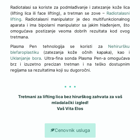
Radiotalasi sa koriste za podmlađivanje i zatezanje kože lica
(lifting lica ili face lifting), a tretman se zove –
Radiotalasni
lifting
. Radiotalasni manipulator je deo multifunkcionalnog
aparata i ima bipolarni manipulator sa jakim hlađenjem, što
omogućava postizanje veoma dobrih rezultata kod ovog
tretmana.
Plasma Pen tehnologija se koristi za
Nehiruršku
blefaroplastiku
(zatezanja kože očnih kapaka), kao i
Uklanjanje bora
. Ultra-fina sonda Plasma Pen-a omogućava
brz i izuzetno precizan tretman i na teško dostupnim
regijama sa rezultatima koji su dugoročni.
Tretmani za lifting lica bez hirurškog zahvata za vaš
mladalački izgled!
Vaš Vita Elos
Cenovnik usluga