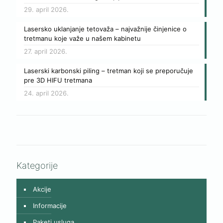
29. april 2026.
Lasersko uklanjanje tetovaža – najvažnije činjenice o
tretmanu koje važe u našem kabinetu
27. april 2026.
Laserski karbonski piling – tretman koji se preporučuje
pre 3D HIFU tretmana
24. april 2026.
Kategorije
Akcije
Informacije
Paketi usluga