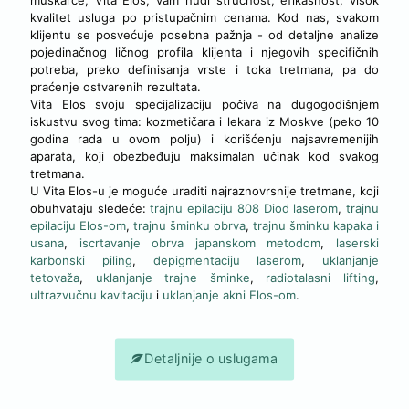
kvalitet usluga po pristupačnim cenama. Kod nas, svakom
klijentu se posvećuje posebna pažnja - od detaljne analize
pojedinačnog ličnog profila klijenta i njegovih specifičnih
potreba, preko definisanja vrste i toka tretmana, pa do
praćenje ostvarenih rezultata.
Vita Elos svoju specijalizaciju počiva na dugogodišnjem
iskustvu svog tima: kozmetičara i lekara iz Moskve (peko 10
godina rada u ovom polju) i korišćenju najsavremenijih
aparata, koji obezbeđuju maksimalan učinak kod svakog
tretmana.
U Vita Elos-u je moguće uraditi najraznovrsnije tretmane, koji
obuhvataju sledeće:
trajnu epilaciju 808 Diod laserom
,
trajnu
epilaciju Elos-om
,
trajnu šminku obrva
,
trajnu šminku kapaka i
usana
,
iscrtavanje obrva japanskom metodom
,
laserski
karbonski piling
,
depigmentaciju laserom
,
uklanjanje
tetovaža
,
uklanjanje trajne šminke
,
radiotalasni lifting
,
ultrazvučnu kavitaciju
i
uklanjanje akni Elos-om
.
Detaljnije o uslugama