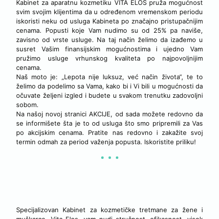
Kabinet za aparatnu kozmetiku VITA ELOS pruža mogućnost
svim svojim klijentima da u određenom vremenskom periodu
iskoristi neku od usluga Kabineta po značajno pristupačnijim
cenama. Popusti koje Vam nudimo su od 25% pa naviše,
zavisno od vrste usluge. Na taj način želimo da izađemo u
susret Vašim finansijskim mogućnostima i ujedno Vam
pružimo usluge vrhunskog kvaliteta po najpovoljnijim
cenama.
Naš moto je: „Lepota nije luksuz, već način života“, te to
želimo da podelimo sa Vama, kako bi i Vi bili u mogućnosti da
očuvate željeni izgled i budete u svakom trenutku zadovoljni
sobom.
Na našoj novoj stranici AKCIJE, od sada možete redovno da
se informišete šta je to od usluga što smo pripremili za Vas
po akcijskim cenama. Pratite nas redovno i zakažite svoj
termin odmah za period važenja popusta. Iskoristite priliku!
NAŠE USLUGE
Specijalizovan Kabinet za kozmetičke tretmane za žene i
muškarce, Vita Elos, vam nudi stručnost, efikasnost, visok