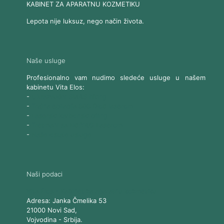
KABINET ZA APARATNU KOZMETIKU
Lepota nije luksuz, nego način života.
Naše usluge
Profesionalno vam nudimo sledeće usluge u našem
kabinetu Vita Elos:
-
Ultrazvučni SMAS lifting
-
Trajna epilacija 808 Diod laserom
-
Laserski karbonski piling
-
Tretmani sa Nd:YAG Laserom
-
Naše ostale usluge
Naši podaci
Vita Elos
-
Kabinet za aparatnu kozmetiku
Adresa:
Janka Čmelika 53
21000
Novi Sad
,
Vojvodina
-
Srbija
.