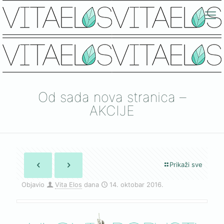
Od sada nova stranica –
AKCIJE
Prikaži sve
Objavio
Vita Elos
dana
14. oktobar 2016.