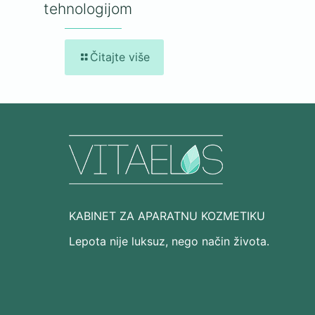
tehnologijom
Čitajte više
KABINET ZA APARATNU KOZMETIKU
Lepota nije luksuz, nego način života.