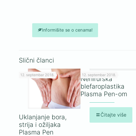
Informišite se o cenama!
Slični članci
12. septembar 2018.
12. septembar 2018.
Nehirurška
blefaroplastika
Plasma Pen-om
Čitajte više
Uklanjanje bora,
strija i ožiljaka
Plasma Pen