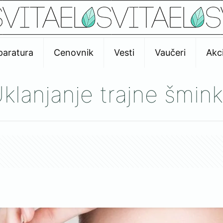
paratura
Cenovnik
Vesti
Vaučeri
Akci
klanjanje trajne šmin