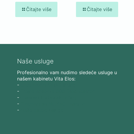
Čitajte više
Čitajte više
Naše usluge
Profesionalno vam nudimo sledeće usluge u
našem kabinetu Vita Elos:
-
Ultrazvučni SMAS lifting
-
Trajna epilacija 808 Diod laserom
-
Laserski karbonski piling
-
Tretmani sa Nd:YAG Laserom
-
Naše ostale usluge