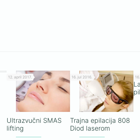
šminkom bila prenaglaš
12. april 2017.
16. jul 2016.
16.
La
pi
Trajna epilacija 808
Ultrazvučni SMAS
Diod laserom
lifting