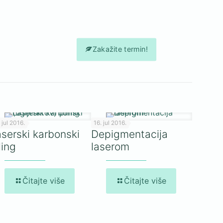
ena boja ili oblik.
Zakažite termin!
 jul 2016.
16. jul 2016.
serski karbonski
Depigmentacija
ling
laserom
Čitajte više
Čitajte više