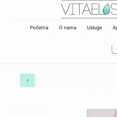
Početna
O nama
Usluge
A
U