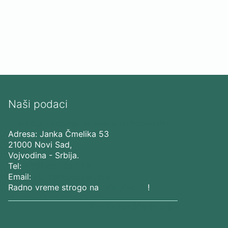
Naši podaci
Vita Elos
-
Kabinet za aparatnu kozmetiku
Adresa:
Janka Čmelika 53
21000
Novi Sad
,
Vojvodina
-
Srbija
.
Tel:
+381 65 201 21 10
Email:
kontakt@vitaelos.rs
Radno vreme strogo na
zakazivanje
!
Pravila korišćenja sajta