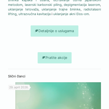
šminka kapaka i usana
,
iscrtavanje obrva japanskom
metodom
,
laserski karbonski piling
,
depigmentacija laserom
,
uklanjanje tetovaža
,
uklanjanje trajne šminke
,
radiotalasni
lifting
,
ultrazvučna kavitacija
i
uklanjanje akni Elos-om
.
Detaljnije o uslugama
Pratite akcije
Slični članci
29. april 2026.