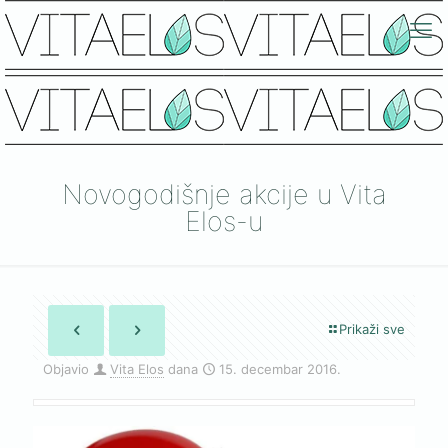
Novogodišnje akcije u Vita
Elos-u
Prikaži sve
Objavio
Vita Elos
dana
15. decembar 2016.