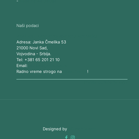
-
Naše ostale usluge
Naši podaci
Vita Elos
-
Kabinet za aparatnu kozmetiku
Adresa:
Janka Čmelika 53
21000
Novi Sad
,
Vojvodina
-
Srbija
.
Tel:
+381 65 201 21 10
Email:
kontakt@vitaelos.rs
Radno vreme strogo na
zakazivanje
!
Pravila korišćenja sajta
Designed by
3D Web Vision