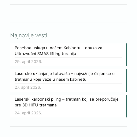
Najnovije vesti
Posebna usluga u našem Kabinetu – obuka za
Ultrazvučni SMAS lifting terapiju
29. april 2026.
Lasersko uklanjanje tetovaža – najvažnije činjenice o
tretmanu koje važe u našem kabinetu
27. april 2026.
Laserski karbonski piling – tretman koji se preporučuje
pre 3D HIFU tretmana
24. april 2026.