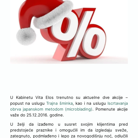
AKTUELNE I NOVE AKCIJE
U Kabinetu Vita Elos trenutno su aktuelne dve akcije –
popust na uslugu
Trajna šminka
, kao i na uslugu
Iscrtavanja
obrva japanskom metodom (microblading)
. Pomenute akcije
važe do 25.12.2016. godine.
U želji da izađemo u susret svojim klijentima pred
predstojeće praznike i omogućili im da izgledaju sveže,
zategnuto, podmlađeno i lepo za novogodišnju noć, odlučili