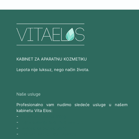
KABINET ZA APARATNU KOZMETIKU
Lepota nije luksuz, nego način života.
Naše usluge
Profesionalno vam nudimo sledeće usluge u našem
kabinetu Vita Elos:
-
Ultrazvučni SMAS lifting
-
Trajna epilacija 808 Diod laserom
-
Laserski karbonski piling
-
Tretmani sa Nd:YAG Laserom