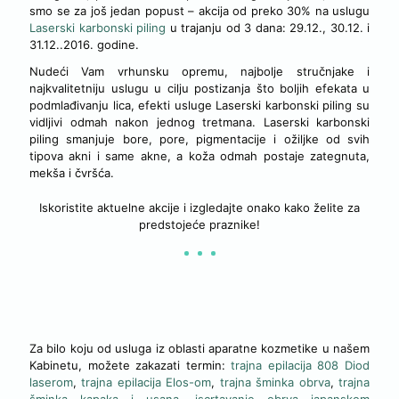
smo se za još jedan popust – akcija od preko 30% na uslugu
Laserski karbonski piling
u trajanju od 3 dana: 29.12., 30.12. i
31.12..2016. godine.
Nudeći Vam vrhunsku opremu, najbolje stručnjake i
najkvalitetniju uslugu u cilju postizanja što boljih efekata u
podmlađivanju lica, efekti usluge Laserski karbonski piling su
vidljivi odmah nakon jednog tretmana. Laserski karbonski
piling smanjuje bore, pore, pigmentacije i ožiljke od svih
tipova akni i same akne, a koža odmah postaje zategnuta,
mekša i čvršća.
Iskoristite aktuelne akcije i izgledajte onako kako želite za
predstojeće praznike!
NAŠE USLUGE
Za bilo koju od usluga iz oblasti aparatne kozmetike u našem
Kabinetu, možete zakazati termin:
trajna epilacija 808 Diod
laserom
,
trajna epilacija Elos-om
,
trajna šminka obrva
,
trajna